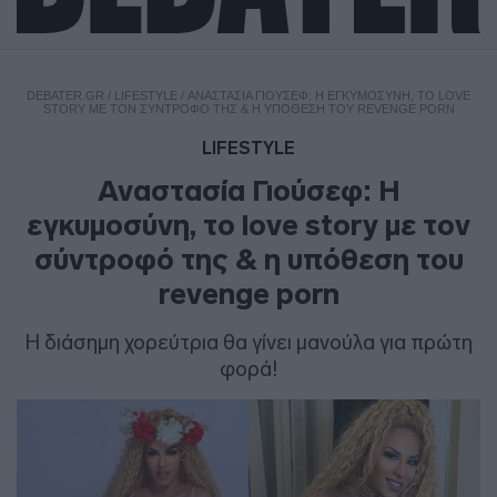
DEBATER.GR
/
LIFESTYLE
/
ΑΝΑΣΤΑΣΊΑ ΓΙΟΎΣΕΦ: Η ΕΓΚΥΜΟΣΎΝΗ, ΤΟ LOVE
STORY ΜΕ ΤΟΝ ΣΎΝΤΡΟΦΌ ΤΗΣ & Η ΥΠΌΘΕΣΗ ΤΟΥ REVENGE PORN
LIFESTYLE
Αναστασία Γιούσεφ: Η
εγκυμοσύνη, το love story με τον
σύντροφό της & η υπόθεση του
revenge porn
Η διάσημη χορεύτρια θα γίνει μανούλα για πρώτη
φορά!