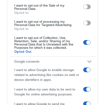
consent section.
I want to opt-out of the Sale of my
Personal Data.
Opted In
I want to opt-out of processing my
Personal Data for Targeted Advertising.
Πέρα από τις επαγγελματικές συνεργασίες
Opted In
στο πλαίσιο της δουλειάς της ως performer,
I want to opt-out of Collection, Use,
το όνομά της έχει συνδεθεί και σε προσωπικό
Retention, Sale, and/or Sharing of my
Personal Data that Is Unrelated with the
επίπεδο με κορυφαίους καλλιτέχνες, κάτι που
Purposes for which it was collected.
Opted Out
συχνά μονοπωλεί το ενδιαφέρον των media.
Google consents
I want to allow Google to enable storage
related to advertising like cookies on web or
device identifiers in apps.
I want to allow my user data to be sent to
Google for online advertising purposes.
I want to allow Google to send me