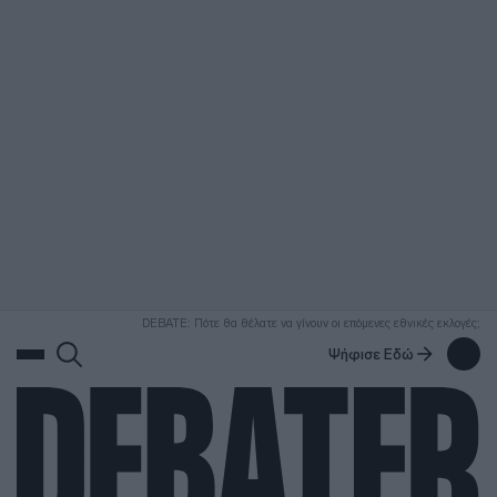
ΑΝΑΖΗΤΗΣΗ
DEBATE: Πότε θα θέλατε να γίνουν οι επόμενες εθνικές εκλογές;
Ψήφισε Εδώ