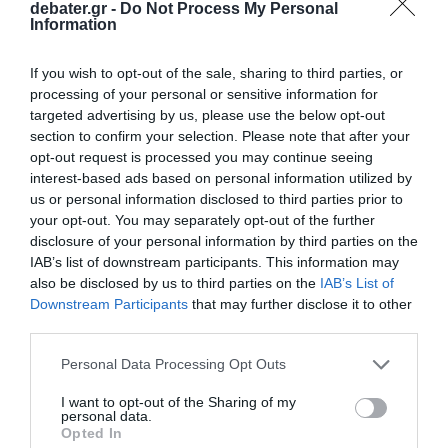
debater.gr -
Do Not Process My Personal
Information
If you wish to opt-out of the sale, sharing to third parties, or
Επιπλέον, έχει πρωταγωνιστήσει σε μουσικά
processing of your personal or sensitive information for
βίντεο καλλιτεχνών όπως ο
Γιάννης
targeted advertising by us, please use the below opt-out
section to confirm your selection. Please note that after your
Φλωρινιώτης
, ο
Τάσος (TUS)
και ο
Γιώργος
opt-out request is processed you may continue seeing
Βελισσάρης
, προσθέτοντας το δικό της
interest-based ads based on personal information utilized by
στίγμα με τις χορευτικές της ικανότητες.
us or personal information disclosed to third parties prior to
your opt-out. You may separately opt-out of the further
disclosure of your personal information by third parties on the
IAB’s list of downstream participants. This information may
also be disclosed by us to third parties on the
IAB’s List of
Downstream Participants
that may further disclose it to other
third parties.
Please note that this website/app uses one or more Google
Personal Data Processing Opt Outs
services and may gather and store information including but
not limited to your visit or usage behaviour. You may click to
I want to opt-out of the Sharing of my
personal data.
grant or deny consent to Google and its third-party tags to
Opted In
use your data for below specified purposes in below Google