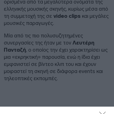
ορισμένα από τα μεγαλύτερα ονόματα της
ελληνικής μουσικής σκηνής, κυρίως μέσα από
τη συμμετοχή της σε
video clips
και μεγάλες
μουσικές παραγωγές.
Μία από τις πιο πολυσυζητημένες
συνεργασίες της ήταν με τον
Λευτέρη
Πανταζή
, ο οποίος την έχει χαρακτηρίσει ως
μια «εκρηκτική» παρουσία, ενώ η ίδια έχει
εμφανιστεί σε βίντεο κλιπ του και έχουν
μοιραστεί τη σκηνή σε διάφορα events και
τηλεοπτικές εκπομπές.