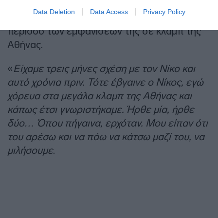
τον
Νίκο Οικονομόπουλο
, τονίζοντας τη
Data Deletion
Data Access
Privacy Policy
χημεία που υπήρχε μεταξύ τους κατά την
περίοδο των εμφανίσεών της σε κλαμπ της
Αθήνας.
«
Είχαμε τρεις μήνες σχέση με τον Νίκο και
αυτό χρόνια πριν. Τότε έβγαινε ο Νίκος, εγώ
χόρευα στα μεγάλα κλαμπ της Αθήνας και
κάπως έτσι γνωριστήκαμε. Ήρθε μία, ήρθε
δύο… Όπου πήγαινα, ερχόταν. Μου είπαν ότι
του αρέσω και να πάω να κάτσω μαζί του, να
μιλήσουμε
.