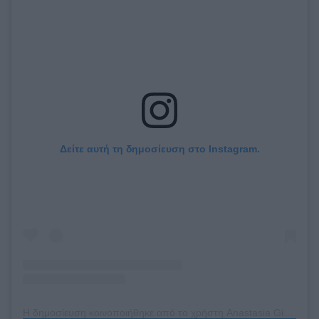
Δείτε αυτή τη δημοσίευση στο Instagram.
Η δημοσίευση κοινοποιήθηκε από το χρήστη Anastasia Giousef (@anastasia_giousef)