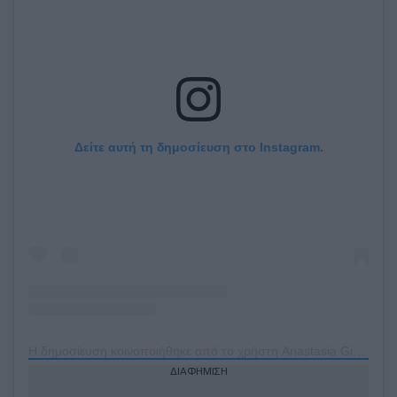
Δείτε αυτή τη δημοσίευση στο Instagram.
Η δημοσίευση κοινοποιήθηκε από το χρήστη Anastasia Giousef (@anastasia_giousef)
ΔΙΑΦΗΜΙΣΗ