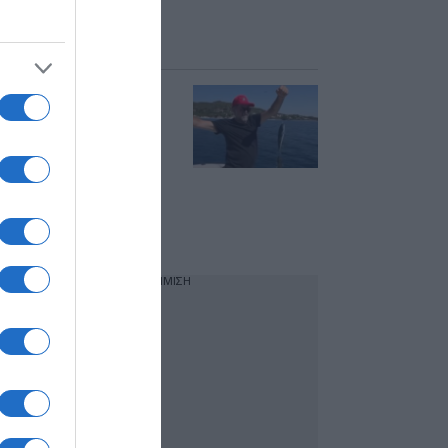
του – Όλο το
πρόγραμμα σε 22
ερωτοαπαντήσεις
Μιχάλης
Ιατρόπουλος:
Λαγοκέφαλοι
πιάστηκαν στο
αγκίστρι του – “Από
τους μ@@@ δεν
γλυτώνεις ποτέ”
(βίντεο)
ΔΙΑΦΗΜΙΣΗ