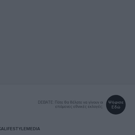
Ψήφισε
DEBATE: Πότε θα θέλατε να γίνουν οι
επόμενες εθνικές εκλογές;
Εδώ
ΚΑ
LIFESTYLE
MEDIA