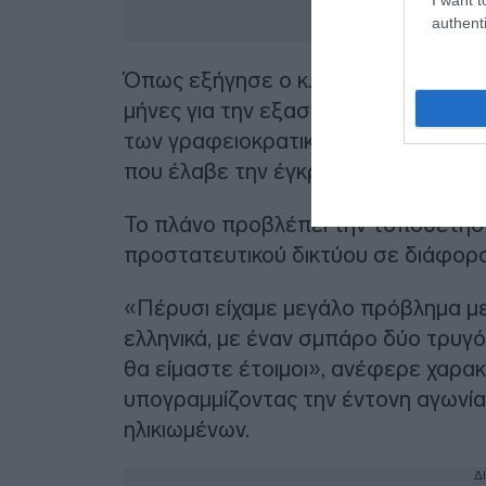
authenti
Όπως εξήγησε ο κ. Σπανός, οι δημοτ
μήνες για την εξασφάλιση των απαρ
των γραφειοκρατικών διαδικασιών, 
που έλαβε την έγκριση από το Γενικ
Το πλάνο προβλέπει την τοποθέτηση
προστατευτικού δικτύου σε διάφορο
«Πέρυσι είχαμε μεγάλο πρόβλημα με
ελληνικά, με έναν σμπάρο δύο τρυγό
θα είμαστε έτοιμοι», ανέφερε χαρακ
υπογραμμίζοντας την έντονη αγωνία 
ηλικιωμένων.
Δ