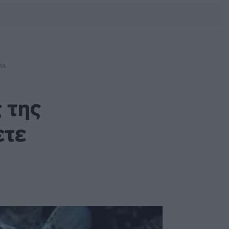
DEBATE: Πότε θα θέλατε να
γίνουν οι επόμενες εθνικές
εκλογές;
ΒΑ
 της
ετε