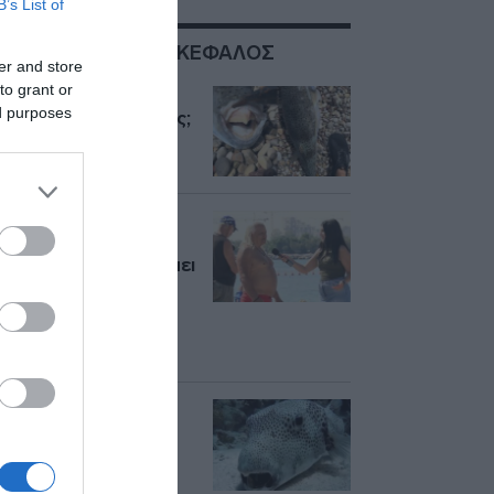
B’s List of
ΣΧΕΤΙΚΑ ΜΕ:ΛΑΓΟΚΕΦΑΛΟΣ
er and store
to grant or
Ψάχνετε παραλία
ed purposes
χωρίς λαγοκέφαλους;
Τι λένε οι ειδικοί
Επική ατάκα
λουόμενου από τον
Άλιμο: «Tους τσιμπάει
μια γόπα και
φωνάζουν
“λαγοκέφαλος”»
(βίντεο)
Επιχείρηση
λαγοκέφαλος: Με
5,33 ευρώ το κιλό
επιδοτείται η αλιεία