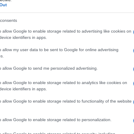
Out
ετρα διχτυών
consents
o allow Google to enable storage related to advertising like cookies on
κό δίκτυο Guardian, ο αντιδήμαρχος
evice identifiers in apps.
ς είχε την εποπτεία του έργου, δήλωσε:
o allow my user data to be sent to Google for online advertising
ία πρέπει να είναι η ασφάλεια των
s.
νεις παρά να μετανιώνεις».
to allow Google to send me personalized advertising.
o allow Google to enable storage related to analytics like cookies on
evice identifiers in apps.
o allow Google to enable storage related to functionality of the website
o allow Google to enable storage related to personalization.
o allow Google to enable storage related to security, including