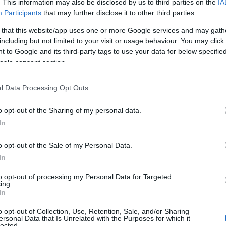
. This information may also be disclosed by us to third parties on the
IA
ΙΑΦΗΜΙΣΗ
Participants
that may further disclose it to other third parties.
 that this website/app uses one or more Google services and may gath
including but not limited to your visit or usage behaviour. You may click 
 to Google and its third-party tags to use your data for below specifi
ogle consent section.
l Data Processing Opt Outs
o opt-out of the Sharing of my personal data.
In
o opt-out of the Sale of my Personal Data.
της
Χαλκίδας
, όπου η δημοτική αρχή
In
 στον βόρειο Ευβοϊκό Κόλπο.
to opt-out of processing my Personal Data for Targeted
ing.
παρέμβαση αυτή αποσκοπεί στον
In
 και των λαγοκέφαλων, δημιουργώντας
o opt-out of Collection, Use, Retention, Sale, and/or Sharing
ersonal Data that Is Unrelated with the Purposes for which it
lected.