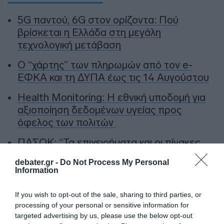
5G παντού, 6G στον ορίζοντα: Πού
βρίσκεται η Ελλάδα στη μεγάλη
τεχνολογική μετάβαση
Ο “χάρτης” των πληρωμών από τον e-
ΕΦΚΑ και τη ΔΥΠΑ έως τις 14 Αυγούστου
Health Monitoring: Η εθνική υποδομή για
αξιοποίηση δεδομένων υγείας προς
όφελος των πολιτών
ΠΑΣΟΚ: “Τα επιχειρήματα και οι πίνακες
του κ. Σκέρτσου διαρκούν μέχρι τα
debater.gr -
Do Not Process My Personal
επόμενα που αναιρούν τα προηγούμενα”
Information
If you wish to opt-out of the sale, sharing to third parties, or
Ακολούθησε το debater.gr στο
Google News
processing of your personal or sensitive information for
και μάθετε πρώτοι όλες τις ειδήσεις
targeted advertising by us, please use the below opt-out