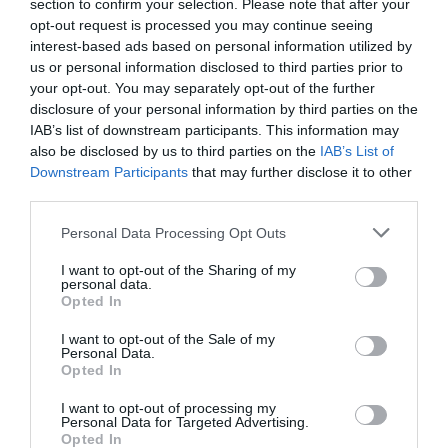
section to confirm your selection. Please note that after your
opt-out request is processed you may continue seeing
Share
Tweet
interest-based ads based on personal information utilized by
us or personal information disclosed to third parties prior to
ΚΑΤΕΡΙΝΑ ΝΟΤΟΠΟΥΛΟΥ
ΣΥΡΙΖΑ
your opt-out. You may separately opt-out of the further
disclosure of your personal information by third parties on the
ΔΙΑΦΗΜΙΣΗ
IAB’s list of downstream participants. This information may
also be disclosed by us to third parties on the
IAB’s List of
Downstream Participants
that may further disclose it to other
third parties.
Please note that this website/app uses one or more Google
Personal Data Processing Opt Outs
services and may gather and store information including but
not limited to your visit or usage behaviour. You may click to
I want to opt-out of the Sharing of my
personal data.
grant or deny consent to Google and its third-party tags to
Opted In
use your data for below specified purposes in below Google
consent section.
I want to opt-out of the Sale of my
Personal Data.
Opted In
ΣΧΟΛΙΑ
I want to opt-out of processing my
Personal Data for Targeted Advertising.
Opted In