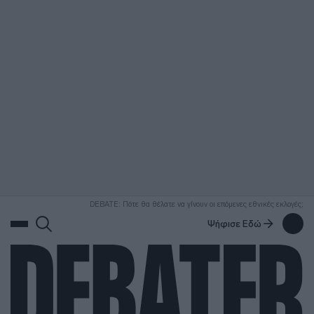
ΑΝΑΖΗΤΗΣΗ
DEBATE: Πότε θα θέλατε να γίνουν οι επόμενες εθνικές εκλογές;
Ψήφισε Εδώ