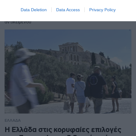
τον Νοέμβριο του 2028
Data Deletion
Data Access
Privacy Policy
Δήμας: "Είμαστε στο 76% του κατασκευαστικού
αντικειμένου"
ΕΛΛΑΔΑ
Η Ελλάδα στις κορυφαίες επιλογές