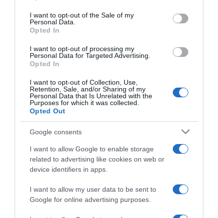
use your data for below specified purposes in below Google
consent section.
I want to opt-out of the Sale of my
Personal Data.
Opted In
I want to opt-out of processing my
Personal Data for Targeted Advertising.
Opted In
I want to opt-out of Collection, Use,
Retention, Sale, and/or Sharing of my
Personal Data that Is Unrelated with the
Purposes for which it was collected.
Opted Out
Google consents
ΕΛΛΑΔΑ
I want to allow Google to enable storage
Ανοίγει τη Δευτέρα η Παλαιά
related to advertising like cookies on web or
Παραλιακή στην Καλλιθέα –
device identifiers in apps.
Θωρακίζεται η περιοχή απέναντι σε
I want to allow my user data to be sent to
πλημμυρικά φαινόμενα (βίντεο)
Google for online advertising purposes.
Από τη Λεωφόρο Θησέως έως την οδό Καποδιστρίου