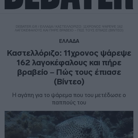
DEBATER.GR
/
ΕΛΛΑΔΑ
/
ΚΑΣΤΕΛΛΌΡΙΖΟ: 11ΧΡΟΝΟΣ ΨΆΡΕΨΕ 162
ΛΑΓΟΚΈΦΑΛΟΥΣ ΚΑΙ ΠΉΡΕ ΒΡΑΒΕΊΟ – ΠΏΣ ΤΟΥΣ ΈΠΙΑΣΕ (ΒΊΝΤΕΟ)
ΕΛΛΑΔΑ
Καστελλόριζο: 11χρονος ψάρεψε
162 λαγοκέφαλους και πήρε
βραβείο – Πώς τους έπιασε
(Βίντεο)
H αγάπη για το ψάρεμα που του μετέδωσε ο
παππούς του