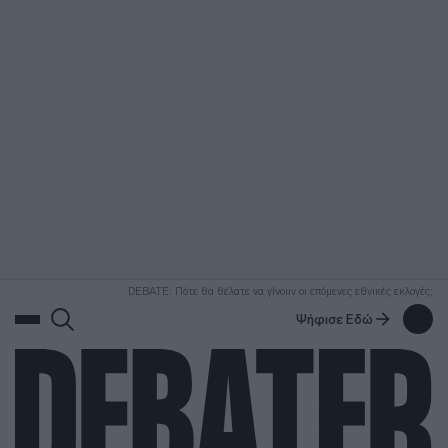
ΑΝΑΖΗΤΗΣΗ
DEBATE: Πότε θα θέλατε να γίνουν οι επόμενες εθνικές εκλογές;
Ψήφισε Εδώ