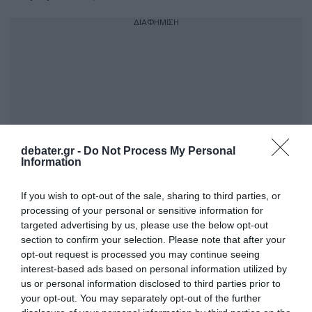
ΔΙΑΦΗΜΙΣΗ
debater.gr -
Do Not Process My Personal
Information
If you wish to opt-out of the sale, sharing to third parties, or
processing of your personal or sensitive information for
Σε όσους λένε ότι κάνουμε απλώς
targeted advertising by us, please use the below opt-out
ενσωμάτωση μιας ευρωπαϊκής οδηγίας είπε
section to confirm your selection. Please note that after your
ότι δεν έχουν δίκιο: «Θεσπίζουμε το πιο
opt-out request is processed you may continue seeing
interest-based ads based on personal information utilized by
προστατευτικό πλαίσιο στην Ευρωπαϊκή
us or personal information disclosed to third parties prior to
Ένωση, με πλαφόν 60% στη συνολική
your opt-out. You may separately opt-out of the further