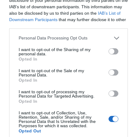
επιβάρυνση για την αποπληρωμή του
disclosure of your personal information by third parties on the
IAB’s list of downstream participants. This information may
δανείου, όταν μιλάμε για τα τέσσερα χρόνια [.
also be disclosed by us to third parties on the
IAB’s List of
. ] Οι επόμενες χώρες που έχουν θέσει
Downstream Participants
that may further disclose it to other
πλαφόν για την αποπληρωμή συνολικά του
third parties.
δανείου είναι τρεις: Η Σουηδία, η Λιθουανία
Please note that this website/app uses one or more Google
Personal Data Processing Opt Outs
και η Ρουμανία. Και έχουν και οι τρεις 100%.
services and may gather and store information including but
not limited to your visit or usage behaviour. You may click to
I want to opt-out of the Sharing of my
Ενώ εμείς έχουμε 60%.
personal data.
grant or deny consent to Google and its third-party tags to
Opted In
use your data for below specified purposes in below Google
-Θέτουμε αυστηρότερο έλεγχο
consent section.
I want to opt-out of the Sale of my
πιστοληπτικής ικανότητας. Οι πιστωτές
Personal Data.
Opted In
υποχρεώνονται σε αναλυτική και
τεκμηριωμένη αξιολόγηση της πιστοληπτικής
I want to opt-out of processing my
Personal Data for Targeted Advertising.
ικανότητας του καταναλωτή.
Opted In
I want to opt-out of Collection, Use,
ΔΙΑΦΗΜΙΣΗ
Retention, Sale, and/or Sharing of my
Personal Data that Is Unrelated with the
Purposes for which it was collected.
Opted Out