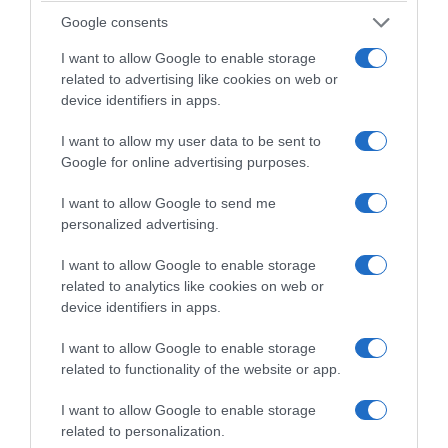
Google consents
I want to allow Google to enable storage
related to advertising like cookies on web or
device identifiers in apps.
I want to allow my user data to be sent to
Google for online advertising purposes.
Λαμβάνουν υπόψη τα εισοδήματά του,
I want to allow Google to send me
personalized advertising.
δαπάνες, τις οικονομικές υποχρεώσεις, γιατί
είναι κρίσιμο η πίστωση να παραμένει
I want to allow Google to enable storage
βιώσιμη.
related to analytics like cookies on web or
device identifiers in apps.
-Το κυριότερο, μπαίνουν τέλος στα μικρά, στα
I want to allow Google to enable storage
ψιλά γράμματα, που νομίζω ότι όλοι τα
related to functionality of the website or app.
έχουμε υποστεί κάποια φορά στη ζωή μας
I want to allow Google to enable storage
όταν κάνουμε συμβάσεις με τις τράπεζες.
related to personalization.
Καθιερώνονται αυστηρότερες υποχρεώσεις