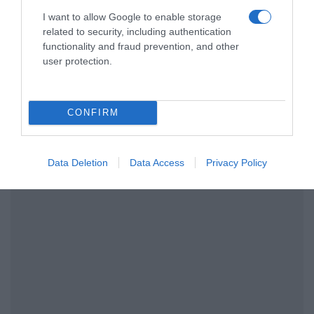
I want to allow Google to enable storage
προσυμβατικής ενημέρωσης και
related to security, including authentication
τυποποιημένης παρουσίασης των όρων της
functionality and fraud prevention, and other
σύμβασης, ενώ κάθε διαφήμιση σχετική με
user protection.
αυτά έχει κόστος και δεν αποτελεί φυσικά
μέσω αποταμίευσης, μέσο να βγάλεις
CONFIRM
χρήματα.
ΔΙΑΦΗΜΙΣΗ
Data Deletion
Data Access
Privacy Policy