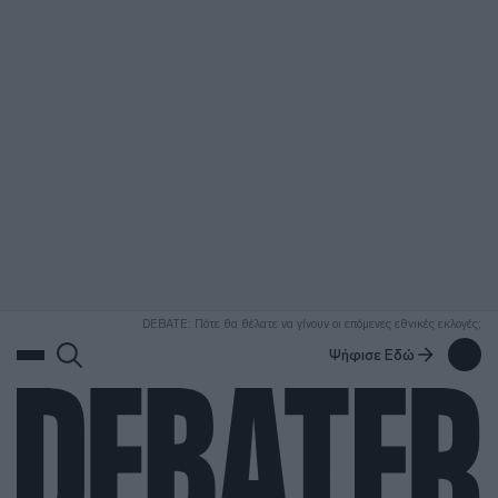
ΑΝΑΖΗΤΗΣΗ
DEBATE: Πότε θα θέλατε να γίνουν οι επόμενες εθνικές εκλογές;
Ψήφισε Εδώ