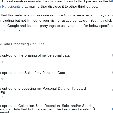
. This information may also be disclosed by us to third parties on the
IA
Participants
that may further disclose it to other third parties.
 that this website/app uses one or more Google services and may gath
including but not limited to your visit or usage behaviour. You may click 
 to Google and its third-party tags to use your data for below specifi
ogle consent section.
l Data Processing Opt Outs
o opt-out of the Sharing of my personal data.
In
o opt-out of the Sale of my Personal Data.
In
to opt-out of processing my Personal Data for Targeted
ing.
In
o opt-out of Collection, Use, Retention, Sale, and/or Sharing
ersonal Data that Is Unrelated with the Purposes for which it
lected.