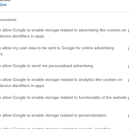
Out
consents
o allow Google to enable storage related to advertising like cookies on
evice identifiers in apps.
o allow my user data to be sent to Google for online advertising
s.
to allow Google to send me personalized advertising.
o allow Google to enable storage related to analytics like cookies on
evice identifiers in apps.
o allow Google to enable storage related to functionality of the website
ην απόκτηση του Matt Morgan για τα
o allow Google to enable storage related to personalization.
o allow Google to enable storage related to security, including