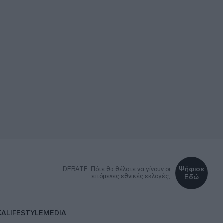
Ψήφισε
DEBATE: Πότε θα θέλατε να γίνουν οι
επόμενες εθνικές εκλογές;
Εδώ
ΚΑ
LIFESTYLE
MEDIA