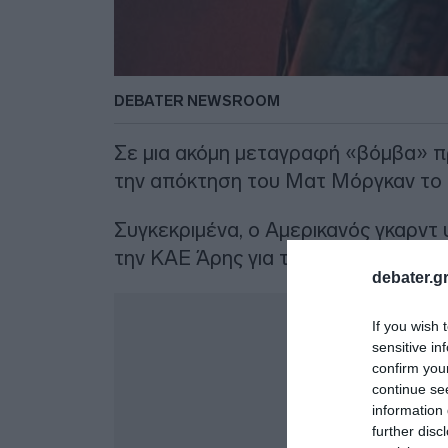
DEBATER NEWSROOM
Σε μια ακόμη μεταγραφή «βόμβα» 
την απόκτηση του Ματ Μόργκαν το 
Συγκεκριμένα, ο Αμερικανός γκαρντ
την ΚΑΕ Άρης για τα επόμενα δύο χρ
debater.gr
Δ
If you wish 
sensitive in
confirm you
continue se
information 
further disc