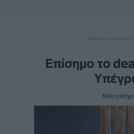
DEBATER.GR
/
ΑΘΛΗΤΙΚΑ
/
ΕΠ
Επίσημο το dea
Υπέγρα
Νέα ενίσχυ