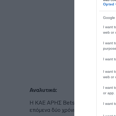
Opted 
Google 
I want t
web or d
I want t
purpose
I want 
I want t
web or d
I want t
Αναλυτικά:
or app.
Η ΚΑΕ ΑΡΗΣ Betsson ανακοινώνει τ
I want t
επόμενα δύο χρόνια.
I want t