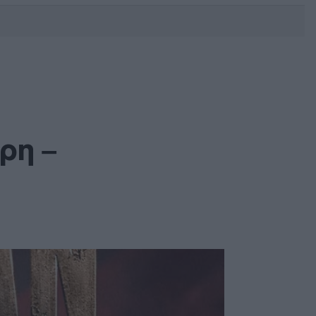
DEBATE: Πότε θα θέλατε να
γίνουν οι επόμενες εθνικές
εκλογές;
ρη –