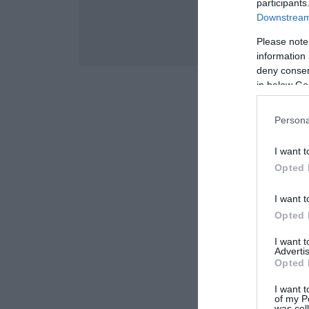
participants
Downstream 
Please note
information 
deny consent
in below Go
Persona
I want t
Opted 
I want t
Opted 
I want 
Advertis
Opted 
I want t
of my P
was col