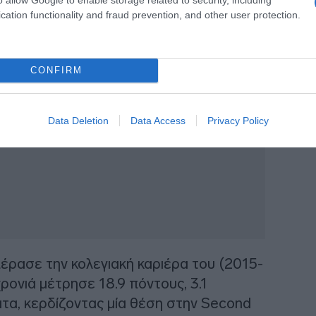
cation functionality and fraud prevention, and other user protection.
7 Νοεμβρίου του 1997 και με ύψος 1.93μ.
d.
CONFIRM
Data Deletion
Data Access
Privacy Policy
ρασε την κολεγιακή καριέρα του (2015-
ρονιά μέτρησε 18.9 πόντους, 3.1
ματα, κερδίζοντας μία θέση στην Second