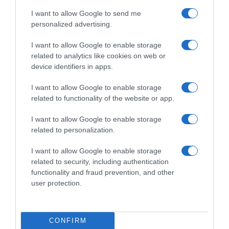
απέναντι σε πλημμυρικά φαινόμενα
I want to allow Google to send me
(βίντεο)
personalized advertising.
Υπογράφηκε η σύμβαση για τα συστήματα
I want to allow Google to enable storage
αεροναυτιλίας στο νέο Διεθνές
related to analytics like cookies on web or
device identifiers in apps.
Αεροδρόμιο Ηρακλείου – Αναμένεται να
τεθεί σε λειτουργία τον Νοέμβριο του
I want to allow Google to enable storage
2028
related to functionality of the website or app.
Χατζηδάκης: “Άκυρες από 1η Οκτωβρίου οι
I want to allow Google to enable storage
εγκύκλιοι που δεν αναρτώνται –
related to personalization.
Υποχρεωτική η δημοσίευσή τους στις
I want to allow Google to enable storage
ιστοσελίδες των φορέων που τις εκδίδουν”
related to security, including authentication
functionality and fraud prevention, and other
user protection.
Ακολούθησε το debater.gr στο
Google News
και μάθετε πρώτοι όλες τις ειδήσεις
CONFIRM
Share
Tweet