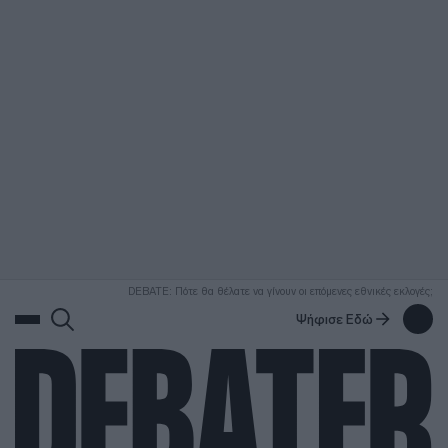
ΑΝΑΖΗΤΗΣΗ
DEBATE: Πότε θα θέλατε να γίνουν οι επόμενες εθνικές εκλογές;
Ψήφισε Εδώ