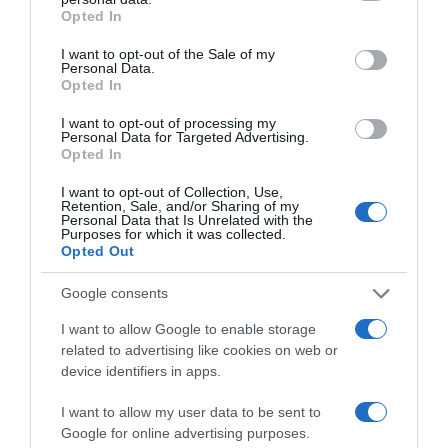
grant or deny consent to Google and its third-party tags to
Opted In
use your data for below specified purposes in below Google
consent section.
I want to opt-out of the Sale of my
Personal Data.
Opted In
I want to opt-out of processing my
Personal Data for Targeted Advertising.
Opted In
Προσθήκη ως προτεινόμενη
I want to opt-out of Collection, Use,
πηγή στην Google
Retention, Sale, and/or Sharing of my
Personal Data that Is Unrelated with the
Purposes for which it was collected.
Opted Out
Ειδήσεις σήμερα
Google consents
Οι Queens Of The Stone Age
I want to allow Google to enable storage
δημιούργησαν τηλεφωνική γραμμή…
related to advertising like cookies on web or
device identifiers in apps.
παραπόνων για τους θαυμαστές τους
I want to allow my user data to be sent to
Ανοίγει τη Δευτέρα η Παλαιά Παραλιακή
Google for online advertising purposes.
στην Καλλιθέα – Θωρακίζεται η περιοχή