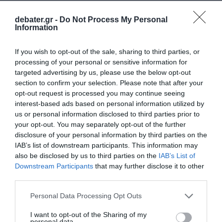
Χρειαζόμαστε έγκαιρες προειδοποιήσεις που
συνδυάζουν θερμοκρασία, ποιότητα αέρα και
debater.gr -
Do Not Process My Personal
Information
κίνδυνο πυρκαγιάς, ανθεκτικές υποδομές,
προστασία στην εργασία, ενίσχυση της
If you wish to opt-out of the sale, sharing to third parties, or
δημόσιας υγείας και ουσιαστική μείωση των
processing of your personal or sensitive information for
targeted advertising by us, please use the below opt-out
εκπομπών. Αν αντιμετωπίζουμε κάθε κίνδυνο
section to confirm your selection. Please note that after your
χωριστά, θα βρισκόμαστε πάντα ένα βήμα
opt-out request is processed you may continue seeing
πίσω. Η
κλιματική ανθεκτικότητα
αρχίζει
interest-based ads based on personal information utilized by
us or personal information disclosed to third parties prior to
όταν προστατεύουμε ταυτόχρονα τον
your opt-out. You may separately opt-out of the further
άνθρωπο, το εισόδημα και την κοινωνική
disclosure of your personal information by third parties on the
συνοχή».
IAB’s list of downstream participants. This information may
also be disclosed by us to third parties on the
IAB’s List of
Downstream Participants
that may further disclose it to other
ΔΙΑΦΗΜΙΣΗ
third parties.
Please note that this website/app uses one or more Google
Personal Data Processing Opt Outs
services and may gather and store information including but
not limited to your visit or usage behaviour. You may click to
I want to opt-out of the Sharing of my
personal data.