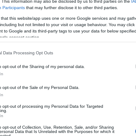
. This information may also be disclosed by us to third parties on the
IA
Participants
that may further disclose it to other third parties.
 that this website/app uses one or more Google services and may gath
including but not limited to your visit or usage behaviour. You may click 
 to Google and its third-party tags to use your data for below specifi
ogle consent section.
l Data Processing Opt Outs
o opt-out of the Sharing of my personal data.
In
δαίες αλλαγές στο σύγχρονο
o opt-out of the Sale of my Personal Data.
 τεχνολογία και οι υβριδικές τακτικές
In
α την εθνική άμυνα και ασφάλεια,
ανότητα αποτροπής και αντίδρασης
.
to opt-out of processing my Personal Data for Targeted
ing.
In
ις «probing»
(δοκιμαστικές επιχειρήσεις
o opt-out of Collection, Use, Retention, Sale, and/or Sharing
ν ορίων, των αντιδράσεων και της
ersonal Data that Is Unrelated with the Purposes for which it
lected.