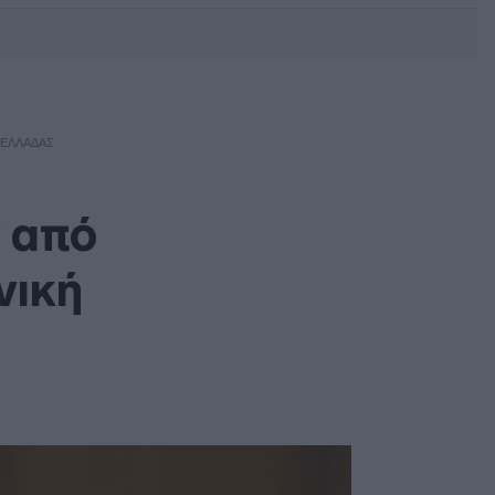
DEBATE: Πότε θα θέλατε να
γίνουν οι επόμενες εθνικές
εκλογές;
 ΕΛΛΆΔΑΣ
 από
νική