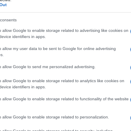
χωρίς άμεση κλιμάκωση σε σύγκρουση),
Out
κής ασφάλειας της Ευρώπης και
ξέτασης των μηχανισμών αποτροπής
consents
τών-μελών της Συμμαχίας.
o allow Google to enable storage related to advertising like cookies on
evice identifiers in apps.
 ακολουθεί ένα προκαθορισμένο τρόπο
ντας μέσα χαμηλού κόστους, αλλά
o allow my user data to be sent to Google for online advertising
s.
ια να δοκιμάσει τα όρια, την
 των κρατών μελών του ΝΑΤΟ και της
to allow Google to send me personalized advertising.
o allow Google to enable storage related to analytics like cookies on
evice identifiers in apps.
o allow Google to enable storage related to functionality of the website
o allow Google to enable storage related to personalization.
o allow Google to enable storage related to security, including