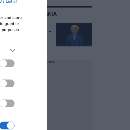
B’s List of
ΣΧΕΤΙΚΑ ΜΕ:ΠΟΛΩΝΙΑ
er and store
to grant or
Ρωσικός πύραυλος
ed purposes
έπεσε στην Πολωνία –
Η οργισμένη
αντίδραση της φον
ντερ Λάιεν
ΔΙΑΦΗΜΙΣΗ