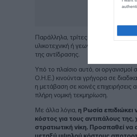
authenti
Παράλληλα, τρίτες χώρες, όπως η Λ
υλικοτεχνική ή γεωγραφική υποδομ
της αντίδρασης.
Υπό το πλαίσιο αυτό, οι οργανισμοί 
Ο.Η.Ε.) κινούνται γρήγορα σε διαδικ
η μετάβαση σε κοινές επιχειρήσεις α
πλήρη νομική τεκμηρίωση.
Με άλλα λόγια,
η Ρωσία επιδιώκει 
κόστος για τους αντιπάλους της, 
στρατιωτική νίκη. Προσπαθεί να 
μεταξύ υψηλού κόστους αποτροπή