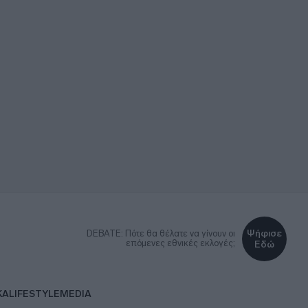
Ψήφισε
DEBATE: Πότε θα θέλατε να γίνουν οι
επόμενες εθνικές εκλογές;
Εδώ
ΚΑ
LIFESTYLE
MEDIA