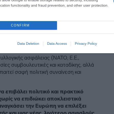
cation functionality and fraud prevention, and other user protection.
CONFIRM
ευκορωσία, που της παρέχουν
ή, πολλαπλασιάζουν την πολυπλοκότητα
Data Deletion
Data Access
Privacy Policy
συλλογικής ασφάλειας (ΝΑΤΟ, Ε.Ε.,
ασίες συμβουλευτικές και καταδίκης, αλλά
παιτεί σαφή πολιτική συναίνεση και
να επιβάλει πολιτικό και πρακτικό
χωρίς να επιδιώκει αποκλειστικά
αναγκάσει την Ευρώπη να επιλέξει
ς και μιας νέας, λιγότερο ασφαλούς