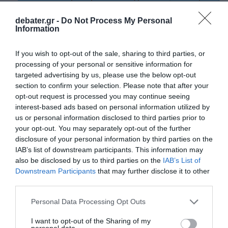
της – Σώθηκε χάρη στην άμεση επέμβαση
νεαρού ναυαγοσώστη
debater.gr -
Do Not Process My Personal
Information
Χαλκιδική: Επιχείρηση μεταφοράς
49χρονης Γερμανίδας που τραυματίστηκε
If you wish to opt-out of the sale, sharing to third parties, or
processing of your personal or sensitive information for
σε δύσβατο σημείο στη Συκιά
targeted advertising by us, please use the below opt-out
ΣΤΑΣΥ: 29,4 χλμ. νέων σιδηροτροχιών στο
section to confirm your selection. Please note that after your
opt-out request is processed you may continue seeing
Μετρό της Αθήνας – Το έργο παραδίδεται
interest-based ads based on personal information utilized by
τον Σεπτέμβριο, 5 μήνες νωρίτερα
us or personal information disclosed to third parties prior to
your opt-out. You may separately opt-out of the further
disclosure of your personal information by third parties on the
Ακολούθησε το debater.gr στο
Google News
IAB’s list of downstream participants. This information may
και μάθετε πρώτοι όλες τις ειδήσεις
also be disclosed by us to third parties on the
IAB’s List of
Downstream Participants
that may further disclose it to other
third parties.
Share
Tweet
Please note that this website/app uses one or more Google
Personal Data Processing Opt Outs
services and may gather and store information including but
ΚΑΝΝΑΒΗ
ΛΙΜΕΝΙΚΟ
ΠΕΙΡΑΙΑΣ
not limited to your visit or usage behaviour. You may click to
I want to opt-out of the Sharing of my
personal data.