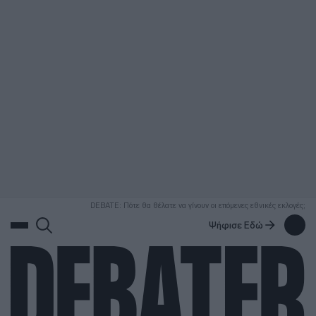
ΑΝΑΖΗΤΗΣΗ
DEBATE: Πότε θα θέλατε να γίνουν οι επόμενες εθνικές εκλογές;
Ψήφισε Εδώ