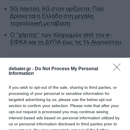
5G παντού, 6G στον ορίζοντα: Πού
βρίσκεται η Ελλάδα στη μεγάλη
τεχνολογική μετάβαση
Ο “χάρτης” των πληρωμών από τον e-
ΕΦΚΑ και τη ΔΥΠΑ έως τις 14 Αυγούστου
Ακολούθησε το debater.gr στο
Google News
και μάθετε πρώτοι όλες τις ειδήσεις
debater.gr -
Do Not Process My Personal
Information
Share
Tweet
If you wish to opt-out of the sale, sharing to third parties, or
processing of your personal or sensitive information for
targeted advertising by us, please use the below opt-out
ΑΓΙΑ ΠΑΡΑΣΚΕΥΗ
ΕΛΑΣ
ΚΑΝΝΑΒΗ
ΚΑΤΑΔΙΩΞΗ
section to confirm your selection. Please note that after your
opt-out request is processed you may continue seeing
ΔΙΑΦΗΜΙΣΗ
interest-based ads based on personal information utilized by
us or personal information disclosed to third parties prior to
your opt-out. You may separately opt-out of the further