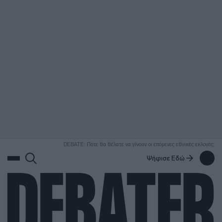
ΑΝΑΖΗΤΗΣΗ
DEBATE: Πότε θα θέλατε να γίνουν οι επόμενες εθνικές εκλογές;
Ψήφισε Εδώ