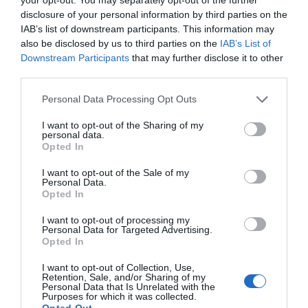
disclosure of your personal information by third parties on the
IAB’s list of downstream participants. This information may
also be disclosed by us to third parties on the
IAB’s List of
Downstream Participants
that may further disclose it to other
third parties.
Please note that this website/app uses one or more Google
Personal Data Processing Opt Outs
services and may gather and store information including but
not limited to your visit or usage behaviour. You may click to
I want to opt-out of the Sharing of my
personal data.
grant or deny consent to Google and its third-party tags to
ΣΧΟΛΙΑ
Opted In
use your data for below specified purposes in below Google
consent section.
I want to opt-out of the Sale of my
Personal Data.
Opted In
I want to opt-out of processing my
Personal Data for Targeted Advertising.
Opted In
I want to opt-out of Collection, Use,
Retention, Sale, and/or Sharing of my
Personal Data that Is Unrelated with the
Purposes for which it was collected.
Opted Out