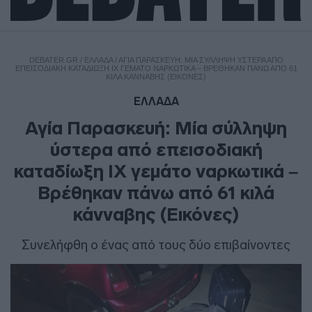
DEBATER.GR
/
ΕΛΛΑΔΑ
/
ΑΓΊΑ ΠΑΡΑΣΚΕΥΉ: ΜΊΑ ΣΎΛΛΗΨΗ ΎΣΤΕΡΑ ΑΠΌ
ΕΠΕΙΣΟΔΙΑΚΉ ΚΑΤΑΔΊΩΞΗ ΙΧ ΓΕΜΆΤΟ ΝΑΡΚΩΤΙΚΆ – ΒΡΈΘΗΚΑΝ ΠΆΝΩ ΑΠΌ 61
ΚΙΛΆ ΚΆΝΝΑΒΗΣ (ΕΙΚΌΝΕΣ)
ΕΛΛΑΔΑ
Αγία Παρασκευή: Μία σύλληψη
ύστερα από επεισοδιακή
καταδίωξη ΙΧ γεμάτο ναρκωτικά –
Βρέθηκαν πάνω από 61 κιλά
κάνναβης (Εικόνες)
Συνελήφθη ο ένας από τους δύο επιβαίνοντες