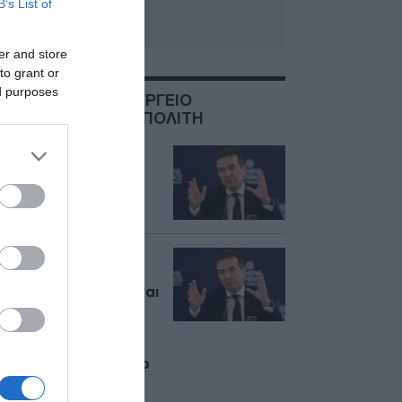
B’s List of
er and store
to grant or
ed purposes
ΣΧΕΤΙΚΑ ΜΕ:ΥΠΟΥΡΓΕΙΟ
ΠΡΟΣΤΑΣΙΑΣ ΤΟΥ ΠΟΛΙΤΗ
Χρυσοχοϊδης: «Η
υπόθεση της Marfin
είναι δέμένη»
Μιχάλης
Χρυσοχοΐδης: Νίκη
της δημοκρατίας είναι
να επικρατεί η
νομιμότητα, το
Σύνταγμα, το
κοινωνικό συμβόλαιο
και η ασφάλεια