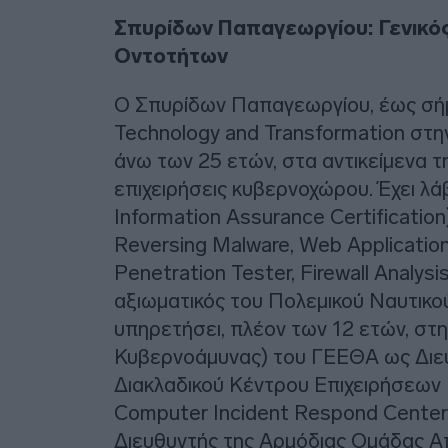
Σπυρίδων Παπαγεωργίου: Γενικό
Οντοτήτων
Ο Σπυρίδων Παπαγεωργίου, έως σήμε
Technology and Transformation στη
άνω των 25 ετών, στα αντικείμενα τ
επιχειρήσεις κυβερνοχώρου. Έχει λά
Information Assurance Certification)
Reversing Malware, Web Application
Penetration Tester, Firewall Analysi
αξιωματικός του Πολεμικού Ναυτικού 
υπηρετήσει, πλέον των 12 ετών, στ
Κυβερνοάμυνας) του ΓΕΕΘΑ ως Διευ
Διακλαδικού Κέντρου Επιχειρήσεων
Computer Incident Respond Center)
Διευθυντής της Αρμόδιας Ομάδας Α