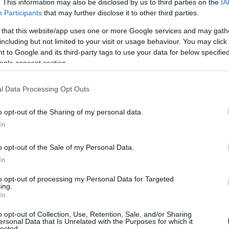
. This information may also be disclosed by us to third parties on the
IA
Participants
that may further disclose it to other third parties.
 that this website/app uses one or more Google services and may gath
including but not limited to your visit or usage behaviour. You may click 
 to Google and its third-party tags to use your data for below specifi
ogle consent section.
l Data Processing Opt Outs
o opt-out of the Sharing of my personal data.
ισίμων Οντοτήτων στο Υπουργείο
In
υρίδων Παπαγεωργίου.
o opt-out of the Sale of my Personal Data.
In
 Γενικοί Γραμματείς:
to opt-out of processing my Personal Data for Targeted
ing.
In
ραμματέας Στρατηγικού Σχεδιασμού
o opt-out of Collection, Use, Retention, Sale, and/or Sharing
ersonal Data that Is Unrelated with the Purposes for which it
lected.