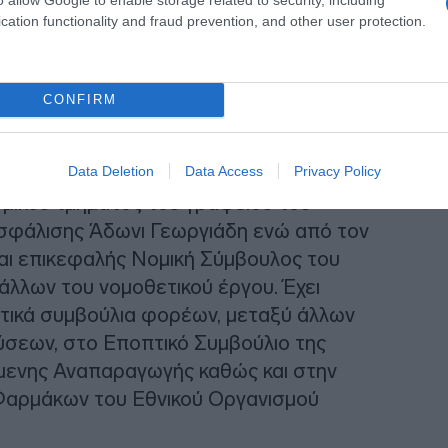
cation functionality and fraud prevention, and other user protection.
CONFIRM
Data Deletion
Data Access
Privacy Policy
ομικού τμήματος του γραφείου του
σφάλισης Άδωνι Γεωργιάδη ενώ από τον
αι επικεφαλής Νομική Σύμβουλος του
άλλων του νομοθετικού έργου. Έχει
κητικά συμβούλια φορέων, μεταξύ άλλων
σεων, στο Εποπτικό Συμβούλιο της
μενης Αναπαραγωγής καθώς και στην
Φαρμάκων του Εθνικού Οργανισμού