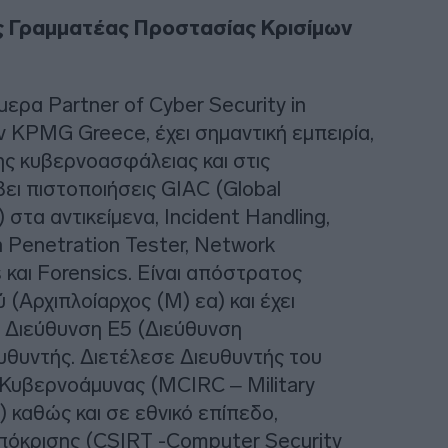
ς Γραμματέας Προστασίας Κρισίμων
ρα Partner of Cyber Security in
ν KPMG Greece, έχει σημαντική εμπειρία,
ης κυβερνοασφάλειας και στις
βει πιστοποιήσεις GIAC (Global
 στα αντικείμενα, Incident Handling,
 Penetration Tester, Network
s και Forensics. Είναι απόστρατος
(Αρχιπλοίαρχος (Μ) εα) και έχει
η Διεύθυνση Ε5 (Διεύθυνση
θυντής. Διετέλεσε Διευθυντής του
 Κυβερνοάμυνας (MCIRC – Military
 καθώς και σε εθνικό επίπεδο,
πόκρισης (CSIRT -Computer Security