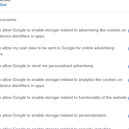
Out
κηγόρος Αθηνών, απόφοιτη της Νομικής
ακού Πανεπιστημίου Αθηνών. Άσκησε
consents
ική Εταιρεία «Αθανάσιος Βαρλάμης &
γινε εταίρος. Ανέλαβε υποθέσεις και
o allow Google to enable storage related to advertising like cookies on
evice identifiers in apps.
ια εμπορικές και φορολογικές
νικού χαρακτήρα με εξειδίκευση σε
o allow my user data to be sent to Google for online advertising
s.
Το 2019 πλαισίωσε το νομικό τμήμα του
ότερα Αναπληρωτή Υπουργού Ανάπτυξης
to allow Google to send me personalized advertising.
υ οποίου έγινε επικεφαλής το 2021.
μμετείχε ενεργά στη
o allow Google to enable storage related to analytics like cookies on
evice identifiers in apps.
την αναμόρφωση του Ν. 4412/2016 περί
o allow Google to enable storage related to functionality of the website
o allow Google to enable storage related to personalization.
o allow Google to enable storage related to security, including