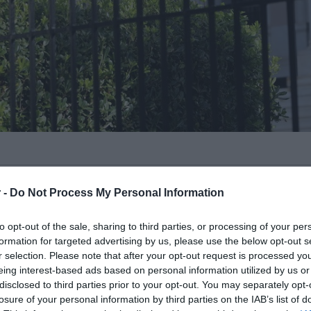
ων Γενικών Γραμματεων στα
υπουργεία
 -
Do Not Process My Personal Information
το απόγευμα της Πέμπτης 9/7.
to opt-out of the sale, sharing to third parties, or processing of your per
τρατηγικού Σχεδιασμού στο Υπουργείο
formation for targeted advertising by us, please use the below opt-out s
r selection. Please note that after your opt-out request is processed y
υ.
eing interest-based ads based on personal information utilized by us or
disclosed to third parties prior to your opt-out. You may separately opt-
ΙΑΦΗΜΙΣΗ
losure of your personal information by third parties on the IAB’s list of