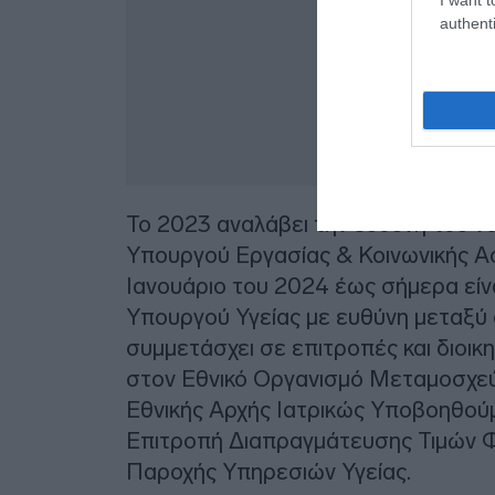
authenti
Το 2023 αναλάβει την ευθύνη του ν
Υπουργού Εργασίας & Κοινωνικής Α
Ιανουάριο του 2024 έως σήμερα είν
Υπουργού Υγείας με ευθύνη μεταξύ 
συμμετάσχει σε επιτροπές και διοι
στον Εθνικό Οργανισμό Μεταμοσχεύ
Εθνικής Αρχής Ιατρικώς Υποβοηθού
Επιτροπή Διαπραγμάτευσης Τιμών 
Παροχής Υπηρεσιών Υγείας.