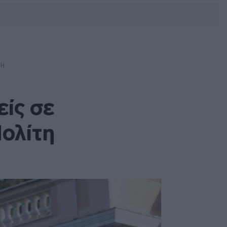
DEBATE: Πότε θα θέλατε να
γίνουν οι επόμενες εθνικές
εκλογές;
ΤΗ
είς σε
Πολίτη