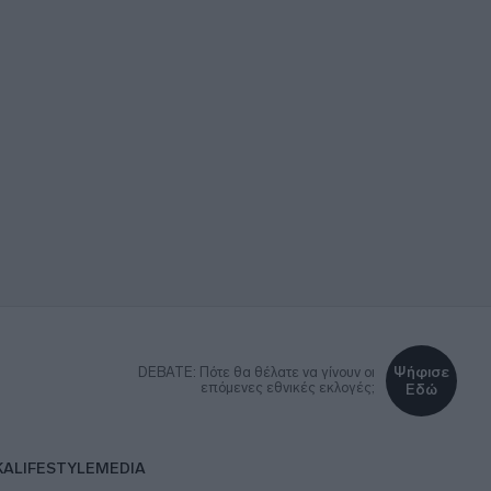
Ψήφισε
DEBATE: Πότε θα θέλατε να γίνουν οι
επόμενες εθνικές εκλογές;
Εδώ
ΚΑ
LIFESTYLE
MEDIA