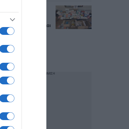
Εξαρθρώθηκε
συμμορία που
διακινούσε
αναβολικές ουσίες και
φαρμακευτικά
σκευάσματα στην
Αττική –
Συνελήφθησαν τρία
μέλη, ανάμεσα τους
ένας αστυνομικός
ΔΙΑΦΗΜΙΣΗ