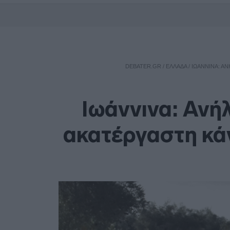
DEBATER.GR
/
ΕΛΛΑΔΑ
/
ΙΩΆΝΝΙΝΑ: Α
Ιωάννινα: Ανή
ακατέργαστη κά