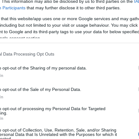
. This information may also be disclosed by us to third parties on the
IA
Participants
that may further disclose it to other third parties.
 that this website/app uses one or more Google services and may gath
including but not limited to your visit or usage behaviour. You may click 
 to Google and its third-party tags to use your data for below specifi
ogle consent section.
l Data Processing Opt Outs
o opt-out of the Sharing of my personal data.
αστυνομική έρευνα, ο ανήλικος είχε
In
κάνναβη, βάρους -175- γραμμαρίων, με
o opt-out of the Sale of my Personal Data.
Ηπείρου.
In
to opt-out of processing my Personal Data for Targeted
ing.
In
o opt-out of Collection, Use, Retention, Sale, and/or Sharing
ersonal Data that Is Unrelated with the Purposes for which it
lected.