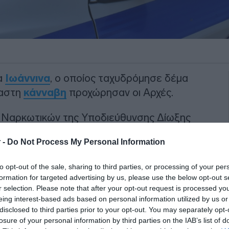
α
Ιωάννινα
, ο οποίος ταχυδρόμησε δέμα
γαστη
κάνναβη
προχώρησαν οι Αρχές.
ς Ναρκωτικών της Υποδιεύθυνσης Δίωξης
ν, σε συνεργασία με το Τμήμα Δίωξης και
 -
Do Not Process My Personal Information
ά Θεσσαλονίκης, ταυτοποιήθηκε
ι για διακίνηση ναρκωτικών, ενώ
to opt-out of the sale, sharing to third parties, or processing of your per
ρος του πατέρα του, για παραμέληση της
formation for targeted advertising by us, please use the below opt-out s
r selection. Please note that after your opt-out request is processed y
eing interest-based ads based on personal information utilized by us or
disclosed to third parties prior to your opt-out. You may separately opt-
ΙΑΦΗΜΙΣΗ
losure of your personal information by third parties on the IAB’s list of