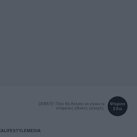
Ψήφισε
DEBATE: Πότε θα θέλατε να γίνουν οι
επόμενες εθνικές εκλογές;
Εδώ
ΚΑ
LIFESTYLE
MEDIA