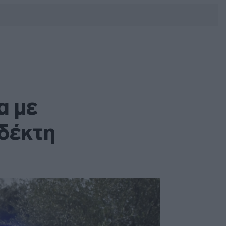
DEBATE: Πότε θα θέλατε να
γίνουν οι επόμενες εθνικές
εκλογές;
α με
δέκτη