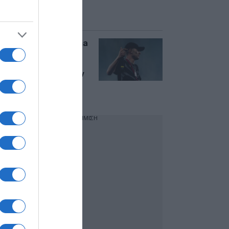
με πυροβολισμούς
στο Σούλι
Νέα Σμύρνη: Ο Daima
είναι ο 23χρονος
τράπερ που
συνελήφθη μετά την
καταδίωξη – Γιος
γνωστού ηθοποιού
ΔΙΑΦΗΜΙΣΗ