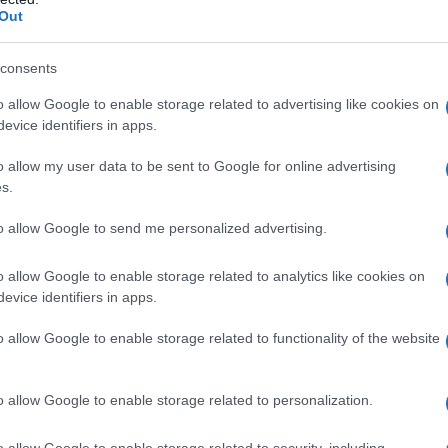
Out
consents
o allow Google to enable storage related to advertising like cookies on
evice identifiers in apps.
o allow my user data to be sent to Google for online advertising
s.
to allow Google to send me personalized advertising.
o allow Google to enable storage related to analytics like cookies on
evice identifiers in apps.
ενο μήνα σε αποθήκη δεμάτων εταιρείας
o allow Google to enable storage related to functionality of the website
ατασχέθηκε.
o allow Google to enable storage related to personalization.
οβληθεί στην Εισαγγελία Πρωτοδικών
o allow Google to enable storage related to security, including