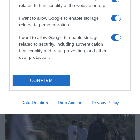
related to functionality of the website or app.
ΕΛΛΑΔΑ
Υπογράφηκε η σύμβαση για τα
I want to allow Google to enable storage
συστήματα αεροναυτιλίας στο νέο
related to personalization.
Διεθνές Αεροδρόμιο Ηρακλείου –
I want to allow Google to enable storage
Αναμένεται να τεθεί σε λειτουργία
related to security, including authentication
τον Νοέμβριο του 2028
functionality and fraud prevention, and other
user protection.
Δήμας: "Είμαστε στο 76% του κατασκευαστικού
αντικειμένου"
CONFIRM
Data Deletion
Data Access
Privacy Policy