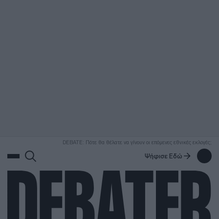
ΑΝΑΖΗΤΗΣΗ
DEBATE: Πότε θα θέλατε να γίνουν οι επόμενες εθνικές εκλογές;
Ψήφισε Εδώ