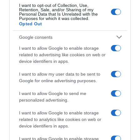
Ανοίγει τη Δευτέρα η Παλαιά
I want to opt-out of Collection, Use,
Retention, Sale, and/or Sharing of my
Παραλιακή στην Καλλιθέα –
Personal Data that Is Unrelated with the
Purposes for which it was collected.
Θωρακίζεται η περιοχή απέναντι σε
Opted Out
πλημμυρικά φαινόμενα (βίντεο)
Google consents
Από τη Λεωφόρο Θησέως έως την οδό Καποδιστρίου
I want to allow Google to enable storage
related to advertising like cookies on web or
device identifiers in apps.
I want to allow my user data to be sent to
Google for online advertising purposes.
I want to allow Google to send me
personalized advertising.
I want to allow Google to enable storage
related to analytics like cookies on web or
device identifiers in apps.
I want to allow Google to enable storage