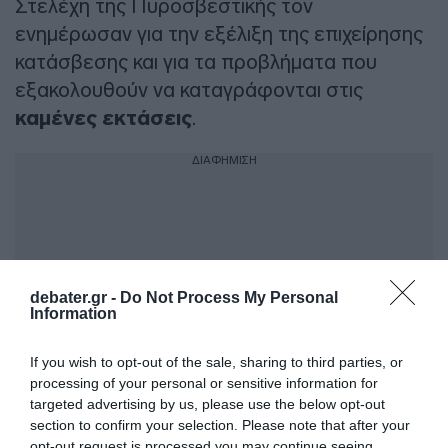
Στελέχη της Πυροσβεστικής τον
ενημέρωσαν για την εξέλιξη της επιχείρησης
κατάσβεσης και για τα προβλήματα που
εξακολουθούν να καταγράφονται στις
καμένες εκτάσεις
.
ΔΙΑΦΗΜΙΣΗ
debater.gr -
Do Not Process My Personal
Information
If you wish to opt-out of the sale, sharing to third parties, or
processing of your personal or sensitive information for
targeted advertising by us, please use the below opt-out
section to confirm your selection. Please note that after your
«Κάναμε σύσκεψη τόσο με την Περιφέρεια
opt-out request is processed you may continue seeing