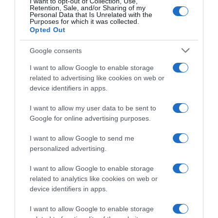
I want to opt-out of Collection, Use,
Retention, Sale, and/or Sharing of my
Personal Data that Is Unrelated with the
το έντυπο Ε1,
Purposes for which it was collected.
Opted Out
το έντυπο Ε9.
Google consents
I want to allow Google to enable storage
Προσθήκη ως προτεινόμενη
related to advertising like cookies on web or
πηγή στην Google
device identifiers in apps.
I want to allow my user data to be sent to
Ειδήσεις σήμερα
Google for online advertising purposes.
I want to allow Google to send me
Health Monitoring: Η εθνική υποδομή για
personalized advertising.
αξιοποίηση δεδομένων υγείας προς
όφελος των πολιτών
I want to allow Google to enable storage
related to analytics like cookies on web or
ΠΑΣΟΚ: “Τα επιχειρήματα και οι πίνακες
device identifiers in apps.
του κ. Σκέρτσου διαρκούν μέχρι τα
I want to allow Google to enable storage
επόμενα που αναιρούν τα προηγούμενα”