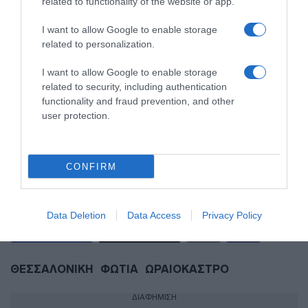
related to functionality of the website or app.
Τσίπρας: Στις 2 Σεπτεμβρίου η παρουσίαση
I want to allow Google to enable storage
του οικονομικού προγράμματος της ΕΛ.Α.Σ.
related to personalization.
στη Θεσσαλονίκη
I want to allow Google to enable storage
Παλαιό Φάληρο: Συνελήφθη 49χρονος ως
related to security, including authentication
μέλος της εγκληματικής οργάνωσης του
functionality and fraud prevention, and other
“Έντικ” – Κατηγορείται για εκβιασμούς και
user protection.
ξυλοδαρμούς επιχειρηματιών
CONFIRM
Ακολούθησε το debater.gr στο
Google News
και μάθετε πρώτοι όλες τις ειδήσεις
Data Deletion
Data Access
Privacy Policy
Share
Tweet
ΘΕΣΣΑΛΟΝΙΚΗ
ΦΩΤΙΑ
ΩΡΑΙΟΚΑΣΤΡΟ
ΔΙΑΦΗΜΙΣΗ