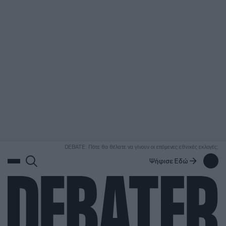
ΑΝΑΖΗΤΗΣΗ
DEBATE: Πότε θα θέλατε να γίνουν οι επόμενες εθνικές εκλογές;
Ψήφισε Εδώ