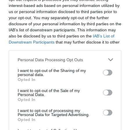
όσο και με τους δύο δημάρχους. Ορίσαμε τις
interest-based ads based on personal information utilized by
us or personal information disclosed to third parties prior to
διαδικασίες και τους χρόνους μέσα στους
your opt-out. You may separately opt-out of the further
οποίους θα διεξαχθούν όλες αυτές οι
disclosure of your personal information by third parties on the
διαδικασίες», δήλωσε ο υφυπουργός.
IAB’s list of downstream participants. This information may
also be disclosed by us to third parties on the
IAB’s List of
Downstream Participants
that may further disclose it to other
Για τα κτίρια που έχουν υποστεί ζημιές, ο
third parties.
Κώστας Κατσαφάδος διευκρίνισε ότι η Γενική
Please note that this website/app uses one or more Google
Γραμματεία Αποκατάστασης Φυσικών
Personal Data Processing Opt Outs
services and may gather and store information including but
Καταστροφών έχει ήδη ξεκινήσει τις
not limited to your visit or usage behaviour. You may click to
I want to opt-out of the Sharing of my
personal data.
αυτοψίες.
grant or deny consent to Google and its third-party tags to
Opted In
use your data for below specified purposes in below Google
consent section.
Οι πολίτες θα πρέπει να προσκομίσουν στον
I want to opt-out of the Sale of my
Personal Data.
Δήμο:
Opted In
I want to opt-out of processing my
το φύλλο αυτοψίας,
Personal Data for Targeted Advertising.
Opted In
πιστοποιητικό οικογενειακής κατάστασης,