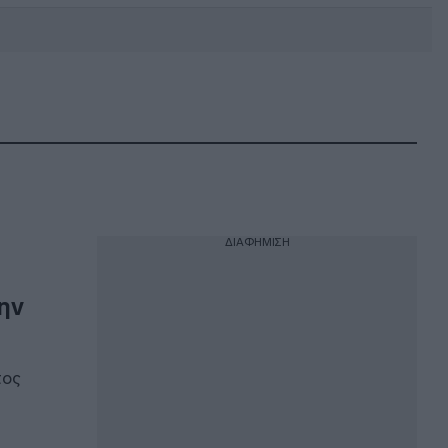
DEBATE: Πότε θα θέλατε να
γίνουν οι επόμενες εθνικές
εκλογές;
ΔΙΑΦΗΜΙΣΗ
την
τος