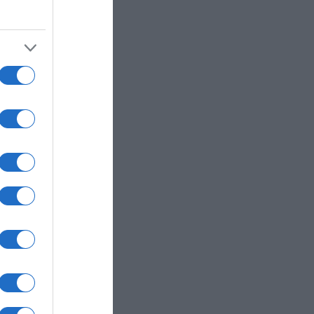
ετά
 όρους