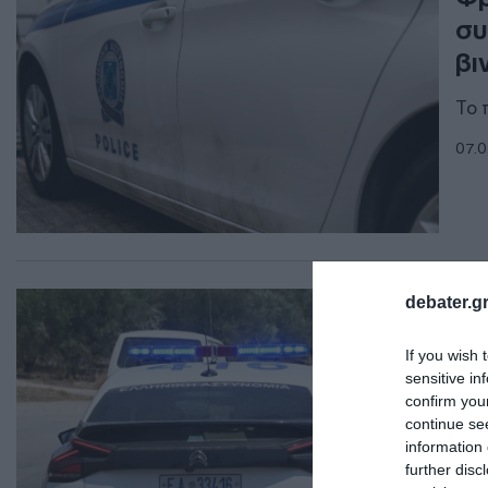
συ
βι
Το 
07.0
ΕΛΛ
debater.gr
Συ
If you wish 
Πα
sensitive in
γι
confirm you
continue se
Είχ
information 
εγκ
further disc