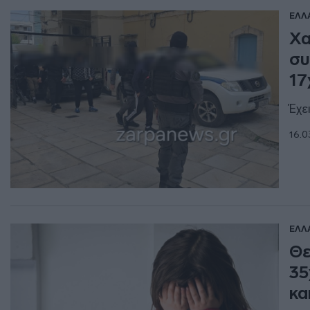
ΕΛΛ
Χα
συ
17
Έχε
16.0
ΕΛΛ
Θε
35
κα