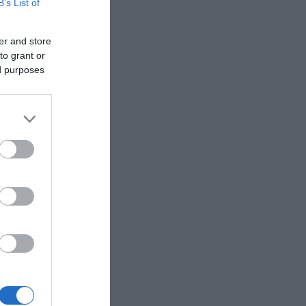
B’s List of
er and store
to grant or
ed purposes
ικους
απάς