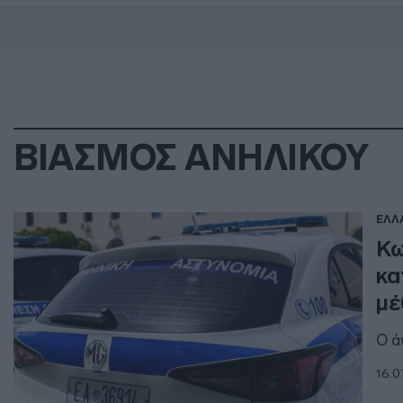
ΒΙΑΣΜΟΣ ΑΝΗΛΙΚΟΥ
ΕΛΛ
Κω
κα
μέ
Ο ά
16.0