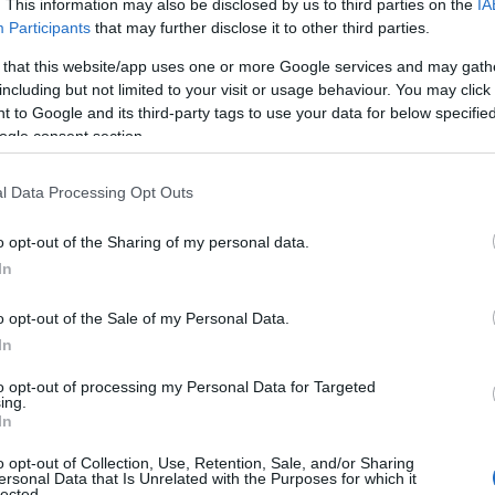
. This information may also be disclosed by us to third parties on the
IA
5.2026 - 18:16
Participants
that may further disclose it to other third parties.
 that this website/app uses one or more Google services and may gath
including but not limited to your visit or usage behaviour. You may click 
 to Google and its third-party tags to use your data for below specifi
ogle consent section.
ΑΔΑ
γκλονιστική μαρτυρία του πατέρα του
l Data Processing Opt Outs
ρονου που κακοποιήθηκε από συνομήλ
o opt-out of the Sharing of my personal data.
υ σε νηπιαγωγείο – “Μπαμπά θα μ ‘αγ
In
όμα;”
o opt-out of the Sale of my Personal Data.
 εδώλιο 6 άτομα
In
5.2026 - 10:14
to opt-out of processing my Personal Data for Targeted
ing.
In
o opt-out of Collection, Use, Retention, Sale, and/or Sharing
ersonal Data that Is Unrelated with the Purposes for which it
ΑΔΑ
lected.