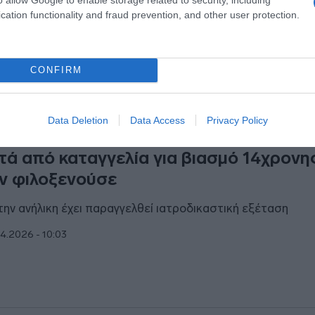
cation functionality and fraud prevention, and other user protection.
4.2026 - 19:59
CONFIRM
ΑΔΑ
Data Deletion
Data Access
Privacy Policy
σσαλονίκη: Συνελήφθη 17χρονος Αιγύ
τά από καταγγελία για βιασμό 14χρονη
ν φιλοξενούσε
 την ανήλικη έχει παραγγελθεί ιατροδικαστική εξέταση
4.2026 - 10:03