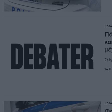
ΕΛΛ
Πά
κα
μέ
Ο δ
14.0
ΕΛΛ
Φρ