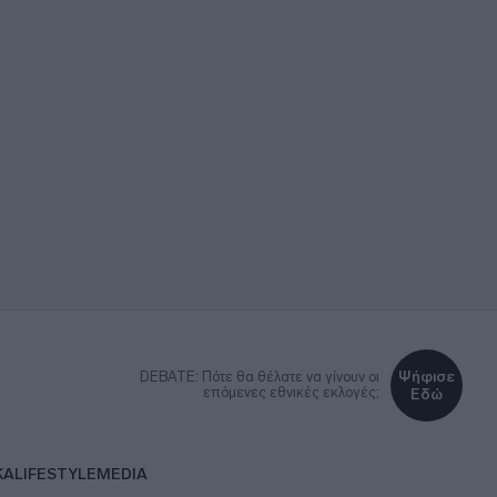
Ψήφισε
DEBATE: Πότε θα θέλατε να γίνουν οι
επόμενες εθνικές εκλογές;
Εδώ
ΚΑ
LIFESTYLE
MEDIA