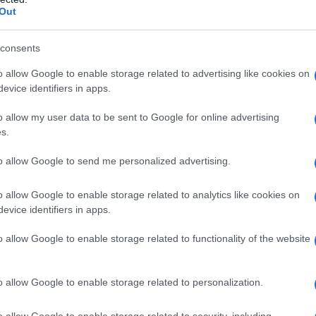
Out
σσαλονίκη: Χειροπέδες σε 21χρονο μ
ό καταγγελία για βιασμό ανήλικης
consents
ελήφθησαν άλλα δύο άτομα
o allow Google to enable storage related to advertising like cookies on
evice identifiers in apps.
4.2026 - 10:50
o allow my user data to be sent to Google for online advertising
s.
to allow Google to send me personalized advertising.
o allow Google to enable storage related to analytics like cookies on
evice identifiers in apps.
ΑΔΑ
άκλειο: Ελεύθερος με περιοριστικούς
o allow Google to enable storage related to functionality of the website
17χρονος που κατηγορείται για βιασμό
μμαθήτριάς του
o allow Google to enable storage related to personalization.
νέα δεδομένα στην υπόθεση
o allow Google to enable storage related to security, including