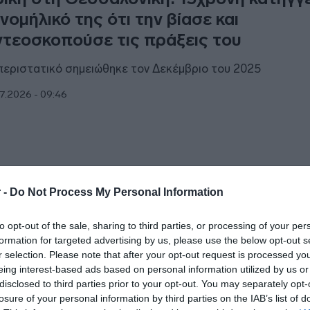
νομήλικό της ότι την βίασε και
ντεοσκοπούσε τις πράξεις του
περιστατικό σημειώθηκε τον Δεκέμβριο του 2025
7.2026 - 09:46
ΑΔΑ
 -
Do Not Process My Personal Information
νελήφθη 45χρονος φυγόποινος στον Ά
to opt-out of the sale, sharing to third parties, or processing of your per
ντελεήμονα – Είχε καταδικαστεί με ισό
formation for targeted advertising by us, please use the below opt-out s
α βιασμό ανήλικης
r selection. Please note that after your opt-out request is processed y
eing interest-based ads based on personal information utilized by us or
ε απειλήσει με χαρτοκόπτη το θύμα ενώ βιντεοσκόπησε τη
disclosed to third parties prior to your opt-out. You may separately opt-
ληματική του πράξη
losure of your personal information by third parties on the IAB’s list of