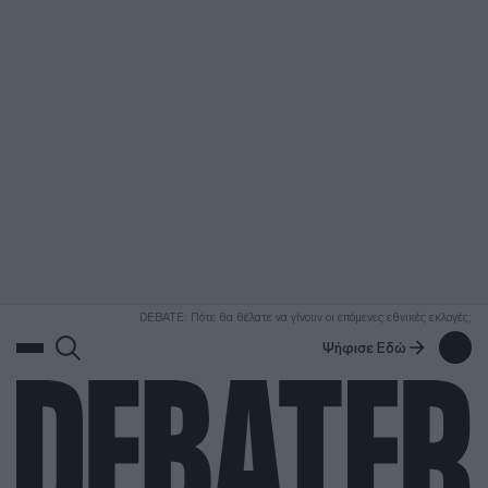
ΑΝΑΖΗΤΗΣΗ
DEBATE: Πότε θα θέλατε να γίνουν οι επόμενες εθνικές εκλογές;
Ψήφισε Εδώ