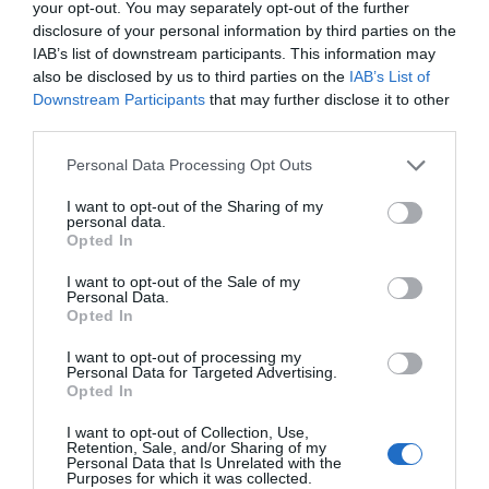
your opt-out. You may separately opt-out of the further
disclosure of your personal information by third parties on the
IAB’s list of downstream participants. This information may
also be disclosed by us to third parties on the
IAB’s List of
Downstream Participants
that may further disclose it to other
third parties.
Please note that this website/app uses one or more Google
Personal Data Processing Opt Outs
services and may gather and store information including but
not limited to your visit or usage behaviour. You may click to
I want to opt-out of the Sharing of my
personal data.
grant or deny consent to Google and its third-party tags to
Opted In
use your data for below specified purposes in below Google
consent section.
I want to opt-out of the Sale of my
Personal Data.
Opted In
I want to opt-out of processing my
Personal Data for Targeted Advertising.
ΕΛΛΑΔΑ
Opted In
Παλαιό Φάληρο: Συνελήφθη 49χρονος
I want to opt-out of Collection, Use,
ως μέλος της εγκληματικής
Retention, Sale, and/or Sharing of my
Personal Data that Is Unrelated with the
οργάνωσης του “Έντικ” –
Purposes for which it was collected.