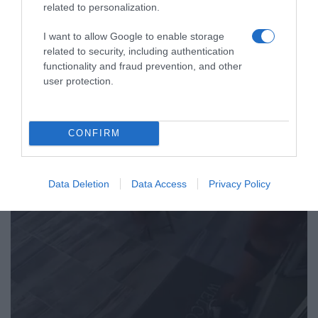
Καταγγελία για ξυλοδαρμό
related to personalization.
ειδικευόμενης γιατρού στον Ερυθρό
I want to allow Google to enable storage
Σταυρό από γυναίκα ασθενή –
related to security, including authentication
“Άρχισε να τη σπρώχνει, να τη βρίζει
functionality and fraud prevention, and other
και να τη χτυπάει”
user protection.
Η δράστιδα ήταν πιθανώς υπό την επήρεια αλκοόλ
CONFIRM
Data Deletion
Data Access
Privacy Policy