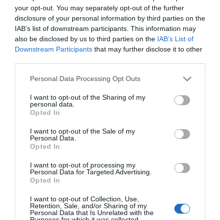
your opt-out. You may separately opt-out of the further
disclosure of your personal information by third parties on the
IAB’s list of downstream participants. This information may
also be disclosed by us to third parties on the
IAB’s List of
Downstream Participants
that may further disclose it to other
third parties.
Please note that this website/app uses one or more Google
Personal Data Processing Opt Outs
services and may gather and store information including but
Εν τω μεταξύ, σήμερα αναμένονται
not limited to your visit or usage behaviour. You may click to
I want to opt-out of the Sharing of my
personal data.
grant or deny consent to Google and its third-party tags to
τα
αποτελέσματα των εξετάσεων
Opted In
use your data for below specified purposes in below Google
DNA
από τα
δείγματα των θυμάτων και
consent section.
I want to opt-out of the Sale of my
Personal Data.
του κατηγορουμένου
, με τις Αρχές να
Opted In
εκτιμούν ότι
τα νύχια της 54χρονης θα
I want to opt-out of processing my
δείξουν ξεκάθαρα τον δολοφόνο
.
Personal Data for Targeted Advertising.
Opted In
Ο 65χρονος βρέθηκε στο σπίτι όπου
I want to opt-out of Collection, Use,
συντελέστηκε το έγκλημα προκειμένου να
Retention, Sale, and/or Sharing of my
Personal Data that Is Unrelated with the
γίνει αναπαράσταση, ύστερα από εντολή
Purposes for which it was collected.