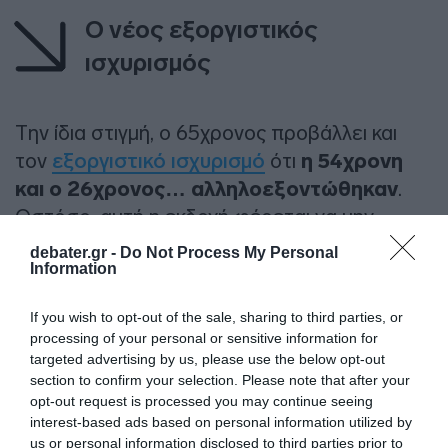
Ο νέος εξοργιστικός
ισχυρισμός
Την ίδια στιγμή, ο 65χρονος προβάλλει και
τον
εξοργιστικό ισχυρισμό
ότι
η 54χρονη
και ο 26χρονος… αλληλοεξοντώθηκαν
.
Ωστόσο, αυτή η εκδοχή φέρεται να μην
ισχύει, διότι ο 26χρονος σε αντίθεση με τη
debater.gr -
Do Not Process My Personal
Information
μητέρα του,
δεν φέρει ίχνη πάλης και
εκδορές
, με την Αστυνομία ωστόσο να
If you wish to opt-out of the sale, sharing to third parties, or
θεωρεί ήδη «δεμένη» την υπόθεση.
processing of your personal or sensitive information for
targeted advertising by us, please use the below opt-out
ΔΙΑΦΗΜΙΣΗ
section to confirm your selection. Please note that after your
opt-out request is processed you may continue seeing
interest-based ads based on personal information utilized by
us or personal information disclosed to third parties prior to