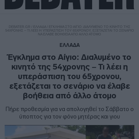
DEBATER.GR
/
ΕΛΛΑΔΑ
/
ΈΓΚΛΗΜΑ ΣΤΟ ΑΊΓΙΟ: ΔΙΑΛΥΜΈΝΟ ΤΟ ΚΙΝΗΤΌ ΤΗΣ
54ΧΡΟΝΗΣ – ΤΙ ΛΈΕΙ Η ΥΠΕΡΆΣΠΙΣΗ ΤΟΥ 65ΧΡΟΝΟΥ, ΕΞΕΤΆΖΕΤΑΙ ΤΟ ΣΕΝΆΡΙΟ
ΝΑ ΈΛΑΒΕ ΒΟΉΘΕΙΑ ΑΠΌ ΆΛΛΟ ΆΤΟΜΟ
ΕΛΛΑΔΑ
Έγκλημα στο Αίγιο: Διαλυμένο το
κινητό της 54χρονης – Τι λέει η
υπεράσπιση του 65χρονου,
εξετάζεται το σενάριο να έλαβε
βοήθεια από άλλο άτομο
Πήρε προθεσμία για να απολογηθεί το Σάββατο ο
ύποπτος για τον φόνο μητέρας και γιου