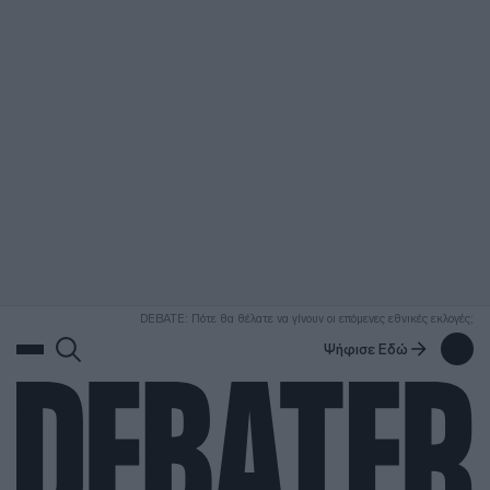
ΑΝΑΖΗΤΗΣΗ
DEBATE: Πότε θα θέλατε να γίνουν οι επόμενες εθνικές εκλογές;
Ψήφισε Εδώ