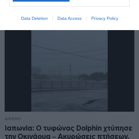
Στο επίκεντρο πλοία, πληρώματα λιμάνια και ενεργειακές
εγκαταστάσεις
Data Deletion
Data Access
Privacy Policy
ΔΙΕΘΝΗ
Ιαπωνία: Ο τυφώνας Dolphin χτύπησε
την Οκινάουα – Ακυρώσεις πτήσεων,