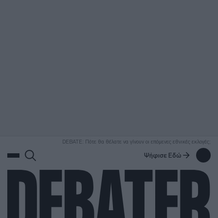
ΑΝΑΖΗΤΗΣΗ
DEBATE: Πότε θα θέλατε να γίνουν οι επόμενες εθνικές εκλογές;
Ψήφισε Εδώ