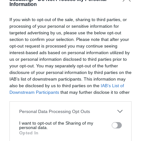
Information
λέγοντας χαρακτηριστικά «
δεν οφείλω
καμία συγγνώμη στην Παραγουάη
, το
If you wish to opt-out of the sale, sharing to third parties, or
έκανα για την Παραγουάη».
processing of your personal or sensitive information for
targeted advertising by us, please use the below opt-out
section to confirm your selection. Please note that after your
Προσθήκη ως προτεινόμενη
opt-out request is processed you may continue seeing
πηγή στην Google
interest-based ads based on personal information utilized by
us or personal information disclosed to third parties prior to
your opt-out. You may separately opt-out of the further
disclosure of your personal information by third parties on the
Ειδήσεις σήμερα
IAB’s list of downstream participants. This information may
also be disclosed by us to third parties on the
IAB’s List of
Ναύπλιο: Στον ανακριτή οι δύο νεαροί Ινδοί
Downstream Participants
that may further disclose it to other
για την δολοφονία του 58χρονου
third parties.
ψυχολόγου – “Δολοφόνοι” φώναζε κόσμος
Please note that this website/app uses one or more Google
Personal Data Processing Opt Outs
έξω από το δικαστήριο
services and may gather and store information including but
not limited to your visit or usage behaviour. You may click to
I want to opt-out of the Sharing of my
Δεκαπενταύγουστο: Πώς αμείβονται οι
personal data.
grant or deny consent to Google and its third-party tags to
Opted In
εργαζόμενοι στην αργία
use your data for below specified purposes in below Google