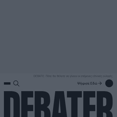
ΑΝΑΖΗΤΗΣΗ
DEBATE: Πότε θα θέλατε να γίνουν οι επόμενες εθνικές εκλογές;
Ψήφισε Εδώ