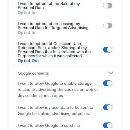
consent section.
I want to opt-out of the Sale of my
Μύκονος: Τροχαίο δυστύχημα με θύμα
Personal Data.
Opted In
25χρονο δικυκλιστή – Η μηχανή του
συγκρούστηκε με ΙΧ
I want to opt-out of processing my
Personal Data for Targeted Advertising.
Λάκης Χαλκιάς: Πλήθος κόσμου στο
Opted In
τελευταίο αντίο στο Α’ Νεκροταφείο
I want to opt-out of Collection, Use,
Αθηνών – Συντετριμμένη η σύζυγός του
Retention, Sale, and/or Sharing of my
Personal Data that Is Unrelated with the
Αλέκα (φωτογραφίες)
Purposes for which it was collected.
Opted Out
Google consents
Ακολούθησε το debater.gr στο
Google News
και μάθετε πρώτοι όλες τις ειδήσεις
I want to allow Google to enable storage
related to advertising like cookies on web or
device identifiers in apps.
Share
Tweet
I want to allow my user data to be sent to
ΓΑΛΛΙΑ
ΚΙΛΙΑΝ ΕΜΠΑΠΕ
ΜΟΥΝΤΙΑΛ 2026
Google for online advertising purposes.
ΠΑΡΑΓΟΥΑΗ
I want to allow Google to send me