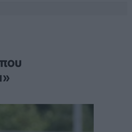
DEBATE: Πότε θα θέλατε να
γίνουν οι επόμενες εθνικές
εκλογές;
 που
α»