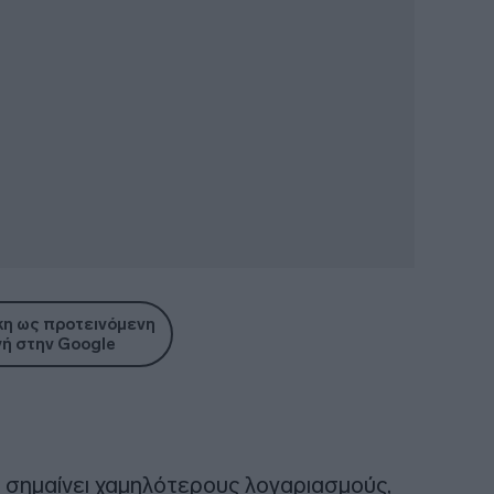
η ως προτεινόμενη
ή στην Google
 σημαίνει χαμηλότερους λογαριασμούς,