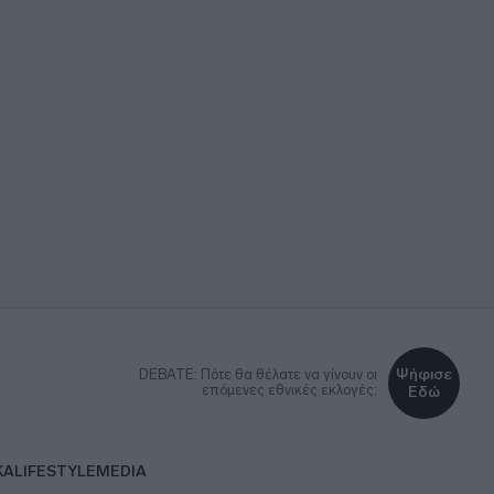
Ψήφισε
DEBATE: Πότε θα θέλατε να γίνουν οι
επόμενες εθνικές εκλογές;
Εδώ
ΚΑ
LIFESTYLE
MEDIA