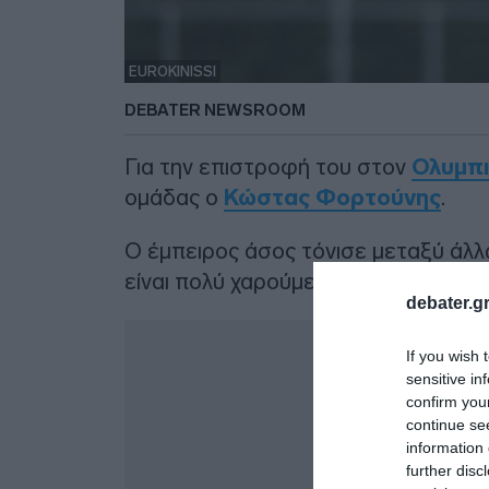
EUROKINISSI
DEBATER NEWSROOM
Για την επιστροφή του στον
Ολυμπ
ομάδας ο
Κώστας Φορτούνης
.
Ο έμπειρος άσος τόνισε μεταξύ άλ
είναι πολύ χαρούμενος που επέστρ
debater.gr
Δ
If you wish 
sensitive in
confirm you
continue se
information 
further disc