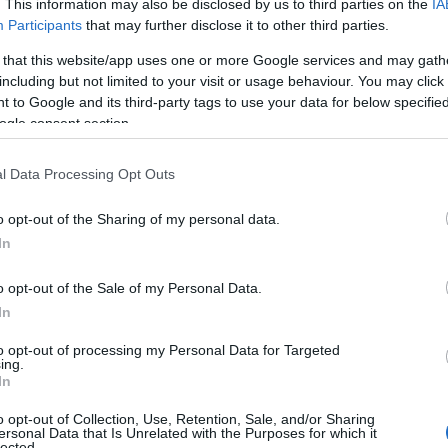
. This information may also be disclosed by us to third parties on the
IA
Participants
that may further disclose it to other third parties.
 that this website/app uses one or more Google services and may gath
including but not limited to your visit or usage behaviour. You may click 
 to Google and its third-party tags to use your data for below specifi
ogle consent section.
l Data Processing Opt Outs
 και που φόρεσε ξανά τη φανέλα του
ος που επέστρεψα και πάλι στον
o opt-out of the Sharing of my personal data.
η οικογένειά μου. Χαίρομαι να παίζω για
In
τους οπαδούς χαρούμενους και ελπίζω να
άνουμε όλους τους στόχους, να τους
o opt-out of the Sale of my Personal Data.
In
ς που βοήθησα την ομάδα σήμερα και
».
to opt-out of processing my Personal Data for Targeted
ing.
In
o opt-out of Collection, Use, Retention, Sale, and/or Sharing
ersonal Data that Is Unrelated with the Purposes for which it
lected.