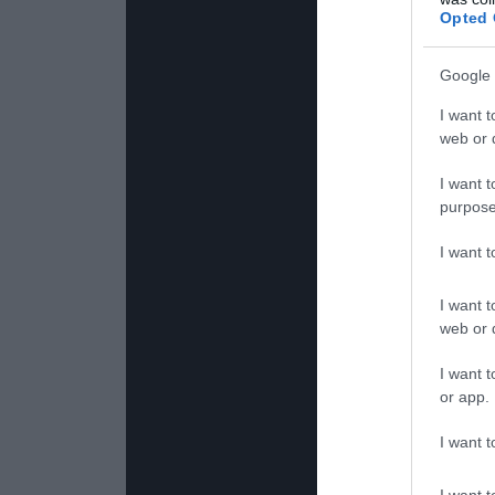
Opted 
Google 
I want t
web or d
I want t
purpose
I want 
I want t
web or d
I want t
or app.
I want t
I want t