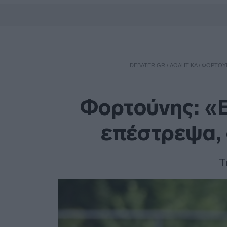
DEBATER.GR
/
ΑΘΛΗΤΙΚΑ
/
ΦΟΡΤΟΎΝ
Φορτούνης: «Ε
επέστρεψα, 
Τ