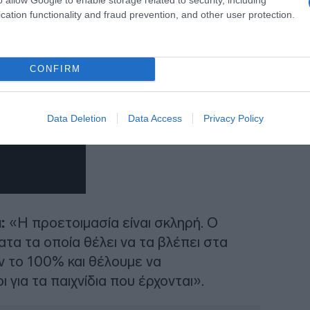
cation functionality and fraud prevention, and other user protection.
CONFIRM
Data Deletion
Data Access
Privacy Policy
:
«Η προετοιμασία είναι σκληρή. Ο
τα τα οποία θέλει να τα βλέπει στα
ουν το 100% και θέλουμε να
 για τα παιχνίδια που έρχονται».