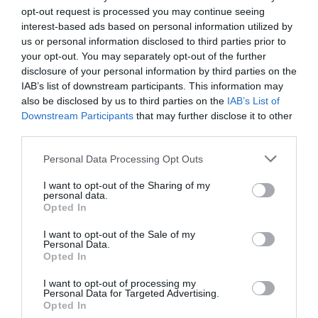
opt-out request is processed you may continue seeing
“Ελευθέριος Βενιζέλος”: Συνελήφθη
interest-based ads based on personal information utilized by
37χρονος με 4 μαχαίρια και δύο ψαλίδια
us or personal information disclosed to third parties prior to
your opt-out. You may separately opt-out of the further
κλαδέματος
disclosure of your personal information by third parties on the
IAB’s list of downstream participants. This information may
also be disclosed by us to third parties on the
IAB’s List of
Ακολούθησε το debater.gr στο
Google News
Downstream Participants
that may further disclose it to other
και μάθετε πρώτοι όλες τις ειδήσεις
third parties.
Please note that this website/app uses one or more Google
Personal Data Processing Opt Outs
Share
Tweet
services and may gather and store information including but
not limited to your visit or usage behaviour. You may click to
I want to opt-out of the Sharing of my
personal data.
grant or deny consent to Google and its third-party tags to
ΠΑΓΝΗ
ΦΩΤΙΑ
Opted In
use your data for below specified purposes in below Google
consent section.
ΔΙΑΦΗΜΙΣΗ
I want to opt-out of the Sale of my
Personal Data.
Opted In
I want to opt-out of processing my
Personal Data for Targeted Advertising.
Opted In