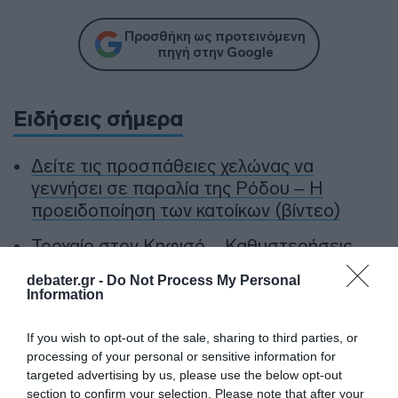
Προσθήκη ως προτεινόμενη
πηγή στην Google
Ειδήσεις σήμερα
Δείτε τις προσπάθειες χελώνας να
γεννήσει σε παραλία της Ρόδου – Η
προειδοποίηση των κατοίκων (βίντεο)
Τροχαίο στον Κηφισό – Καθυστερήσεις
στο ρεύμα προς Πειραιά
debater.gr -
Do Not Process My Personal
Information
Μητσοτάκης: “Η ενίσχυση της
παραγωγικής βάσης στρατηγική
If you wish to opt-out of the sale, sharing to third parties, or
προτεραιότητα για μία πιο ανταγωνιστική,
processing of your personal or sensitive information for
εξωστρεφή και ανθεκτική ελληνική
targeted advertising by us, please use the below opt-out
οικονομία”
section to confirm your selection. Please note that after your