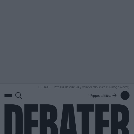
ΑΝΑΖΗΤΗΣΗ
DEBATE: Πότε θα θέλατε να γίνουν οι επόμενες εθνικές εκλογές;
Ψήφισε Εδώ