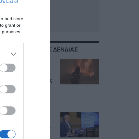
B’s List of
er and store
to grant or
ed purposes
ΣΧΕΤΙΚΑ ΜΕ:ΝΙΚΟΣ ΔΕΝΔΙΑΣ
Ρέθυμνο:
Συλλυπητήρια από
Μητσοτάκη,
πολιτικούς αρχηγούς
και φορείς για τους
τρεις νεκρούς
πυροσβέστες
Τα 10 προγράμματα
εξοπλιστικών που
ενέκρινε το ΚΥΣΕΑ –
Δένδιας: “Ολιστικό