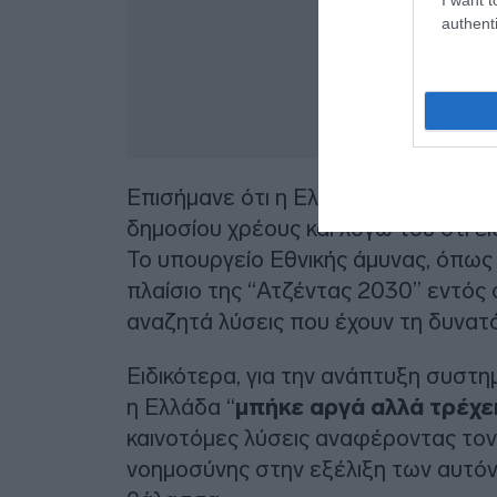
authenti
Επισήμανε ότι η Ελλάδα βίωσε την 
δημοσίου χρέους και λόγω του ότι 
Το υπουργείο Εθνικής άμυνας, όπως
πλαίσιο της “Ατζέντας 2030” εντός
αναζητά λύσεις που έχουν τη δυνατ
Ειδικότερα, για την ανάπτυξη συστημ
η Ελλάδα “
μπήκε αργά αλλά τρέχε
καινοτόμες λύσεις αναφέροντας τον
νοημοσύνης στην εξέλιξη των αυτό