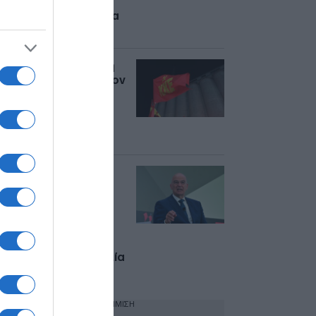
σύστημα διοίκησης
και ελέγχου η Ασπίδα
του Αχιλλέα”
ΚΚΕ: Να ανακληθεί η
ποινή φυλάκισης στον
φαντάρο Νίκο
Λυκούδη για κατοχή
και μελέτη του
“Ριζοσπάστη”.
Δένδιας από το
Σίδνεϊ: Η Ευρώπη
καλείται να
υπερασπιστεί τις
αξίες της, να
εξοπλιστεί και να
αλλάξει τη νοοτροπία
της νέας γενιάς
ΔΙΑΦΗΜΙΣΗ