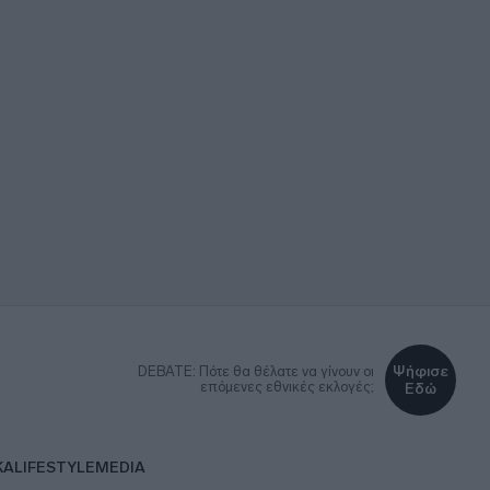
Ψήφισε
DEBATE: Πότε θα θέλατε να γίνουν οι
επόμενες εθνικές εκλογές;
Εδώ
ΚΑ
LIFESTYLE
MEDIA