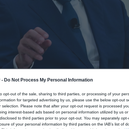
 -
Do Not Process My Personal Information
ύσεων στην άμυνα με την
παραγωγή
to opt-out of the sale, sharing to third parties, or processing of your per
ρήσεων
με εξαγώγιμη αξία υπογράμμισε,
formation for targeted advertising by us, please use the below opt-out s
 Άμυνας
Νίκος Δένδιας
, συνομιλώντας
r selection. Please note that after your opt-out request is processed y
eing interest-based ads based on personal information utilized by us or
tive editor και senior editor του
disclosed to third parties prior to your opt-out. You may separately opt-
the Future: Defending Europe at
losure of your personal information by third parties on the IAB’s list of