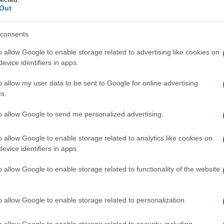
Out
 ο
ολικός εκσυγχρονισμός
και όχι απλά η
consents
όρμες, όπως συνέβαινε κατά το
o allow Google to enable storage related to advertising like cookies on
evice identifiers in apps.
o allow my user data to be sent to Google for online advertising
μες λύσεις με διττούς σκοπούς” είπε
s.
μέσω των επενδύσεων στην άμυνα να
α.
to allow Google to send me personalized advertising.
είλουμε να δημιουργήσουμε ένα
o allow Google to enable storage related to analytics like cookies on
evice identifiers in apps.
ύσεις” ανέφερε.
o allow Google to enable storage related to functionality of the website
o allow Google to enable storage related to personalization.
o allow Google to enable storage related to security, including