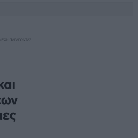
DEBATE: Πότε θα θέλατε να
γίνουν οι επόμενες εθνικές
εκλογές;
ΆΜΕΩΝ ΠΑΡΆΓΟΝΤΑΣ
και
εων
μες