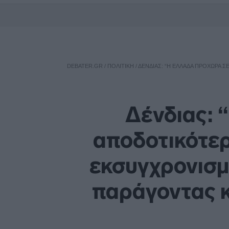
DEBATER.GR
/
ΠΟΛΙΤΙΚΗ
/
ΔΈΝΔΙΑΣ: “Η ΕΛΛΆΔΑ ΠΡΟΧΩΡΆ 
Δένδιας: 
αποδοτικότερ
εκσυγχρονισ
παράγοντας κ