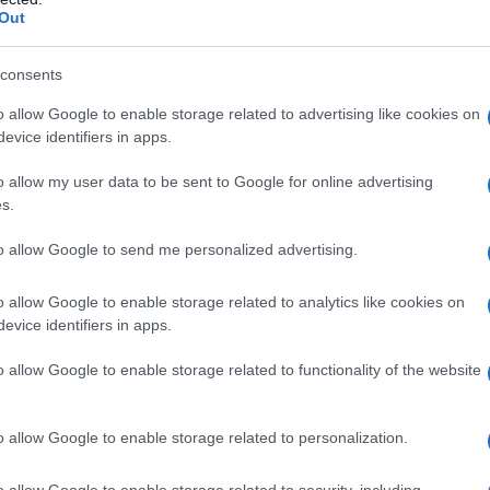
υμε τα χέρια μας στα σκ@@@, θα το
Out
 είμαστε χαζοί. Καταλάβαμε πολύ καλά
consents
αραγουάης, δηλαδή εμείς όλοι».
o allow Google to enable storage related to advertising like cookies on
pic.twitter.com/xOqmRlwcio
—
evice identifiers in apps.
steSenadora)
July 7, 2026
o allow my user data to be sent to Google for online advertising
s.
ουσιάστρια και δεν γνωρίζω αν
ματός μου. Ποιος είσαι εσύ ώστε να με
to allow Google to send me personalized advertising.
, ενώ δεν με γνωρίζεις καν; Πρόκειται
o allow Google to enable storage related to analytics like cookies on
ολιτική βία εναντίον μιας γυναίκας που
evice identifiers in apps.
ής ψήφου. Ακριβώς επειδή με
εν επιτίθεσαι στο χρώμα μου, ούτε στις
o allow Google to enable storage related to functionality of the website
σαι στην ιδιότητά μου ως γυναίκας και
σα είπες, τίμησε τη γαλλική σου ιδιότητα
o allow Google to enable storage related to personalization.
η. Διαφορετικά, θα προχωρήσω σε
o allow Google to enable storage related to security, including