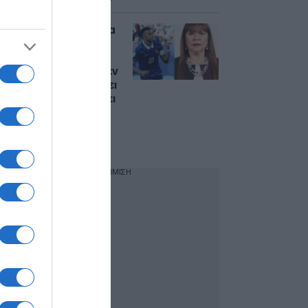
Συνεχίζει την κόντρα
με τον Εμπαπέ η
γερουσιαστής από
την Παραγουάη: “Δεν
ξέρει καν πού πέφτει
η χώρα μου – Ας βρει
δικηγόρο η γαλλική
ομοσπονδία
ποδοσφαίρου”
ΔΙΑΦΗΜΙΣΗ