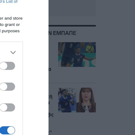
B’s List of
er and store
to grant or
ed purposes
ΣΧΕΤΙΚΑ ΜΕ:ΚΙΛΙΑΝ ΕΜΠΑΠΕ
Ο Εμπαπέ έγραψε
ιστορία και έγινε ο
κορυφαίος σκόρερ
όλων των εποχών –
Περιμένει να δει τι θα
κάνει ο Μέσι
Νέο παραλήρημα
από την Γερουσιαστή
στην Παραγουάη για
τον Κιλιάν Εμπαπέ:
“Αυτός ο πουτ@@@ς
γιος δεν έδωσε το
χέρι στον
τερματοφύλακά μας”