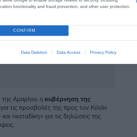
cation functionality and fraud prevention, and other user protection.
CONFIRM
Data Deletion
Data Access
Privacy Policy
 της Αμαρίγιο, η
κυβέρνηση της
ια τις προσβολές της προς τον Κιλιάν
αι «καταδίκη» για τις δηλώσεις της
ψεις.