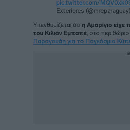
pic.twitter.com/MQV0xk0
Exteriores (@mreparaguay
Υπενθυμίζεται ότι
η Αμαρίγιο είχε
του Κιλιάν Εμπαπέ
, στο περιθώριο
Παραγουάη για το Παγκόσμιο Κύπ
Δ