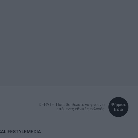
Ψήφισε
DEBATE: Πότε θα θέλατε να γίνουν οι
επόμενες εθνικές εκλογές;
Εδώ
ΚΑ
LIFESTYLE
MEDIA