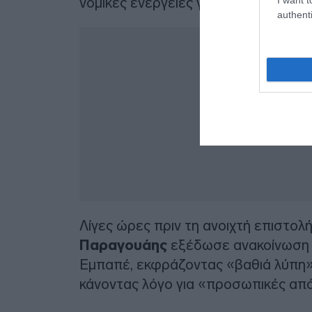
νομικές ενέργειες για έμφυλη βία».
authenti
Λίγες ώρες πριν τη ανοιχτή επιστολή
Παραγουάης
εξέδωσε ανακοίνωση γ
Εμπαπέ, εκφράζοντας «βαθιά λύπη» κ
κάνοντας λόγο για «προσωπικές από