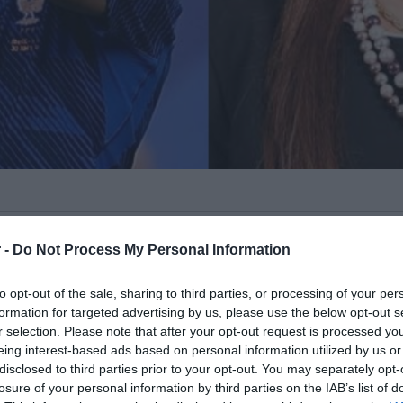
λιάν Εμπαπέ
και τη
γερουσιαστή από
 -
Do Not Process My Personal Information
νη απάντηση του Γάλλου
 σχόλιο που δέχτηκε από εκείνη.
to opt-out of the sale, sharing to third parties, or processing of your per
formation for targeted advertising by us, please use the below opt-out s
 Εθνικής Γαλλίας
, η
Σελέστε Αμαρίγια
r selection. Please note that after your opt-out request is processed y
eing interest-based ads based on personal information utilized by us or
 «που χρησιμοποίησα τις ίδιες προσβολές
disclosed to third parties prior to your opt-out. You may separately opt-
αι μιγάδα και Λατινοαμερικανή», απαιτεί
losure of your personal information by third parties on the IAB’s list of