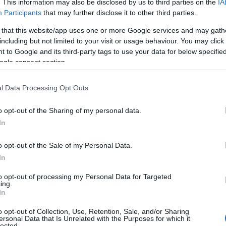
ατί στην απάντησή του στις προσβολές
. This information may also be disclosed by us to third parties on the
IA
Participants
that may further disclose it to other third parties.
θρήνητη και ανάξια του αξιώματος που
 that this website/app uses one or more Google services and may gath
including but not limited to your visit or usage behaviour. You may click 
 to Google and its third-party tags to use your data for below specifi
ΙΑΦΗΜΙΣΗ
ogle consent section.
l Data Processing Opt Outs
o opt-out of the Sharing of my personal data.
In
o opt-out of the Sale of my Personal Data.
In
to opt-out of processing my Personal Data for Targeted
ing.
ο ποδοσφαιριστή με «νομικές ενέργειες
In
άντως, ότι το πρόβλημα της δεν είναι η
o opt-out of Collection, Use, Retention, Sale, and/or Sharing
ersonal Data that Is Unrelated with the Purposes for which it
εριφρόνηση» του Εμπαπέ αναφερόμενη σε
lected.