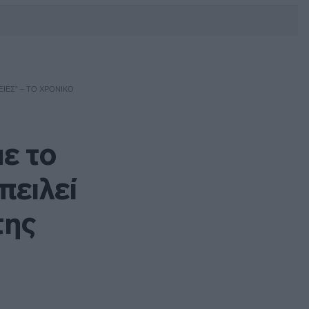
DEBATE: Πότε θα θέλατε να
γίνουν οι επόμενες εθνικές
εκλογές;
ΕΙΕΣ” – ΤΟ ΧΡΟΝΙΚΌ
ε το
πειλεί
της