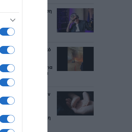
Η τελευταία εμφάνιση
του DJ Kavinsky στη
συναυλία του The
Weeknd στο Παρίσι
(βίντεο)
Γαλλία: Συγκλονιστικό
βίντεο πυροσβέστη
από τη μάχη με τις
φλόγες – Ανησυχία για
το επερχόμενο κύμα
καύσωνα
Γαλλία: Εντοπίστηκαν
5 νεκρά βρέφη σε
χαρτόκουτα –
Βρέθηκαν σε σπίτι
ζευγαριού στην πόλη
Οράνζ