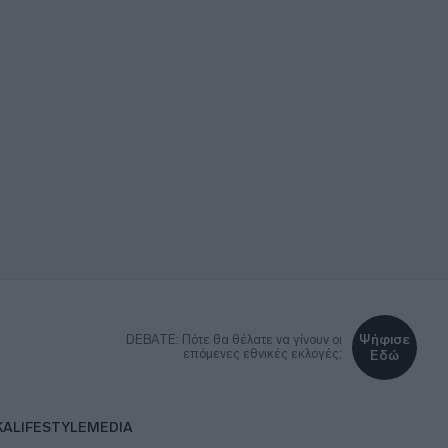
Ψήφισε
DEBATE: Πότε θα θέλατε να γίνουν οι
επόμενες εθνικές εκλογές;
Εδώ
ΚΑ
LIFESTYLE
MEDIA