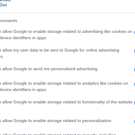
 Συναγερμού», εκφράζοντας την
Out
ότητά της. Παράλληλα, άσκησε κριτική
αιώματος του εκλέγεσθαι, τονίζοντας:
consents
o allow Google to enable storage related to advertising like cookies on
μιουργεί ένα μείζον δημοκρατικό ζήτημα.
evice identifiers in apps.
γαλλικό λαό, καθώς οι Γάλλοι είναι
λόγο».
o allow my user data to be sent to Google for online advertising
s.
to allow Google to send me personalized advertising.
εσωτερικό του κόμματος
o allow Google to enable storage related to analytics like cookies on
evice identifiers in apps.
ει δυναμικά λήφθηκε μετά από
ου κόμματος.
o allow Google to enable storage related to functionality of the website
o allow Google to enable storage related to personalization.
o allow Google to enable storage related to security, including