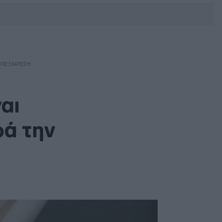
DEBATE: Πότε θα θέλατε να
γίνουν οι επόμενες εθνικές
εκλογές;
ΥΠΕΞΑΊΡΕΣΗ
αι
ρά την