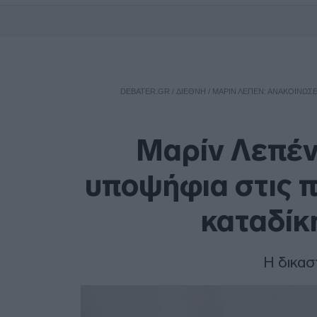
DEBATER.GR
/
ΔΙΕΘΝΗ
/
ΜΑΡΊΝ ΛΕΠΈΝ: ΑΝΑΚΟΊΝΩΣΕ
Μαρίν Λεπέν:
υποψήφια στις π
καταδίκ
Η δικασ