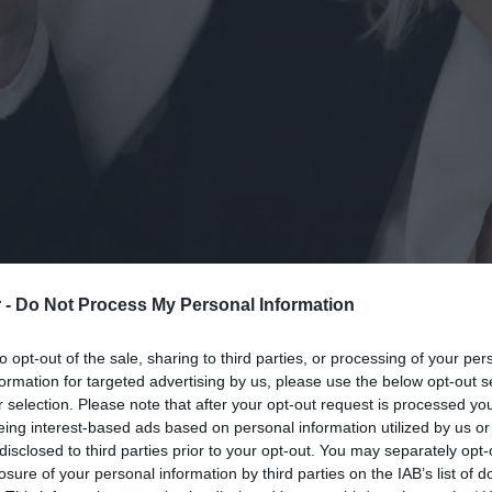
 -
Do Not Process My Personal Information
to opt-out of the sale, sharing to third parties, or processing of your per
formation for targeted advertising by us, please use the below opt-out s
r selection. Please note that after your opt-out request is processed y
ν προεδρία της
Γαλλίας
στις εκλογές του
eing interest-based ads based on personal information utilized by us or
disclosed to third parties prior to your opt-out. You may separately opt-
αλλικής ακροδεξιάς,
Μαρίν Λεπέν
, σε
losure of your personal information by third parties on the IAB’s list of
ικό δίκτυο TF1.