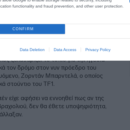
cation functionality and fraud prevention, and other user protection.
CONFIRM
Data Deletion
Data Access
Privacy Policy
κός ξεκαθαρίζει το τοπίο για την ηγεσία
ικά τον δρόμο στον νυν πρόεδρο του
ευόμενο, Ζορντάν Μπαρντελά, ο οποίος
ά στούντιο του TF1.
έν είχε αφήσει να εννοηθεί πως αν της
βραχιολιού, δεν θα έθετε υποψηφιότητα,
άλλαξαν.