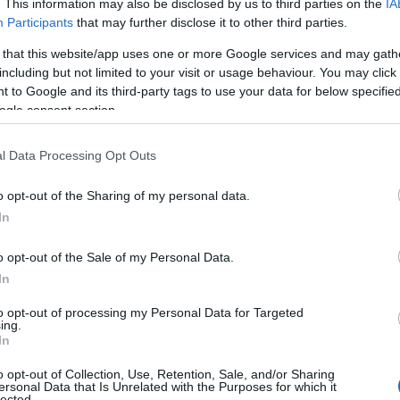
. This information may also be disclosed by us to third parties on the
IA
Participants
that may further disclose it to other third parties.
την έκδοση της καταδικαστικής
 that this website/app uses one or more Google services and may gath
, με την ίδια να ξεκαθαρίζει ότι θα
including but not limited to your visit or usage behaviour. You may click 
ιο.
 to Google and its third-party tags to use your data for below specifi
ogle consent section.
ΙΑΦΗΜΙΣΗ
l Data Processing Opt Outs
o opt-out of the Sharing of my personal data.
In
o opt-out of the Sale of my Personal Data.
In
to opt-out of processing my Personal Data for Targeted
ing.
In
o opt-out of Collection, Use, Retention, Sale, and/or Sharing
ημα στο Ακυρωτικό Δικαστήριο»,
ersonal Data that Is Unrelated with the Purposes for which it
lected.