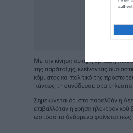
authenti
Με την κίνηση αυτή, η έμπειρη πολιτι
της παράταξης, κλείνοντας ουσιαστ
κόμματος και πολιτικό της προστατ
πάντως τη συνόδευσε στα τηλεοπτικ
Σημειώνεται ότι στο παρελθόν η Λεπ
επιβαλλόταν η χρήση ηλεκτρονικού 
ωστόσο τα δεδομένα φαίνεται πως 