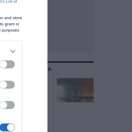
B’s List of
er and store
to grant or
ed purposes
ΣΧΕΤΙΚΑ ΜΕ:ΓΑΛΛΙΑ
Γαλλία: Η φωτιά δεν
προχώρησε κοντά
στο Μπορντό το
βράδυ – Πάνω από
200.000
εκτοπισμένοι, έχουν
καεί 420.000
στρέμματα σε μια
βδομάδα