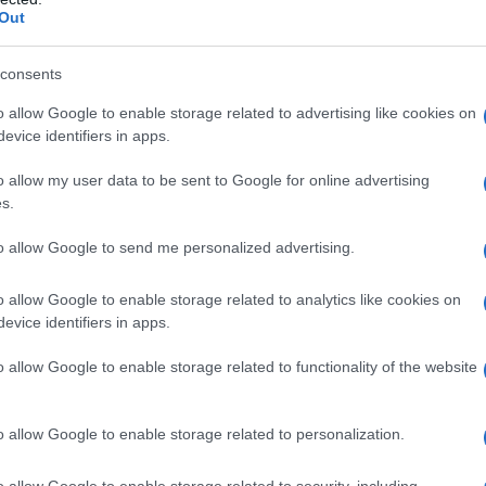
ωσαν στον αέρα ένα Νοτιοκορεάτη.
Out
consents
o allow Google to enable storage related to advertising like cookies on
manteó" a un aficionado de
evice identifiers in apps.
o allow my user data to be sent to Google for online advertising
s.
az! Jajaja 🫢
H
to allow Google to send me personalized advertising.
o allow Google to enable storage related to analytics like cookies on
evice identifiers in apps.
o allow Google to enable storage related to functionality of the website
o allow Google to enable storage related to personalization.
o allow Google to enable storage related to security, including