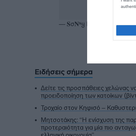
authenti
— 𝐒σ𝐍ᶰყ  (@SonniTx)
Jun
Προσθήκ
πηγ
Ειδήσεις σήμερα
Δείτε τις προσπάθειες χελώνας ν
προειδοποίηση των κατοίκων (βίν
Τροχαίο στον Κηφισό – Καθυστερ
Μητσοτάκης: “Η ενίσχυση της πα
προτεραιότητα για μία πιο ανταγω
ελληνική οικονομία”