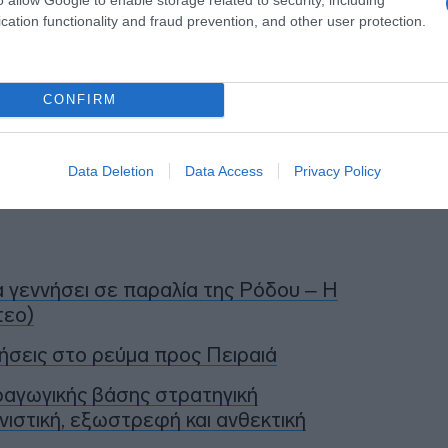
cation functionality and fraud prevention, and other user protection.
e 11, 2026
CONFIRM
η ως προτεινόμενη
ή στην Google
Data Deletion
Data Access
Privacy Policy
α γεννήσει σε παραλία της Ρόδου – Η
τεο)
ήσεις στο ρεύμα προς Πειραιά
ραγωγικής βάσης στρατηγική
νιστική, εξωστρεφή και ανθεκτική