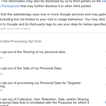
. This information may also be disclosed by us to third parties on the
IA
Participants
that may further disclose it to other third parties.
 that this website/app uses one or more Google services and may gath
including but not limited to your visit or usage behaviour. You may click 
 to Google and its third-party tags to use your data for below specifi
ogle consent section.
l Data Processing Opt Outs
o opt-out of the Sharing of my personal data.
In
del mundial y somos el pais más
o opt-out of the Sale of my Personal Data.
.com/ekgVhvaVo1
— Costalito Bávaro
In
2026
to opt-out of processing my Personal Data for Targeted
ing.
έχουν υπάρξει και ωραίες στιγμές
In
είναι οι Νοτιοκορεάτες
o opt-out of Collection, Use, Retention, Sale, and/or Sharing
λα μαζί με Μεξικανούς
, όπως και
ersonal Data that Is Unrelated with the Purposes for which it
lected.