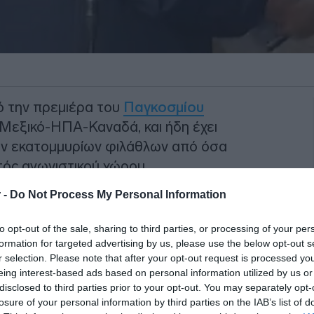
ό την πρεμιέρα του
Παγκοσμίου
ε Μεξικό-ΗΠΑ-Καναδά, και ήδη έχει
ρον εκατομμυρίων φιλάθλων από όσα
τός αγωνιστικού χώρου.
 -
Do Not Process My Personal Information
του
Μεξικού κέρδισε με 2-0
την Νότια
να πανηγυρίσουν στους δρόμους της
to opt-out of the sale, sharing to third parties, or processing of your per
εύγουν. Συγκεκριμένα δύο άνδρες
formation for targeted advertising by us, please use the below opt-out s
ροστά τους υπήρχε live μετάδοση της
r selection. Please note that after your opt-out request is processed y
eing interest-based ads based on personal information utilized by us or
viral στα social media.
disclosed to third parties prior to your opt-out. You may separately opt-
losure of your personal information by third parties on the IAB’s list of
ΙΑΦΗΜΙΣΗ