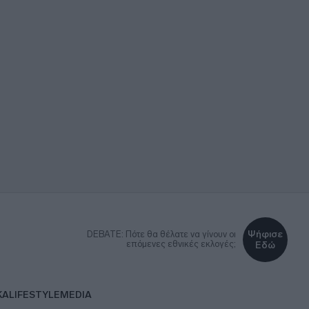
Ψήφισε
DEBATE: Πότε θα θέλατε να γίνουν οι
επόμενες εθνικές εκλογές;
Εδώ
ΚΑ
LIFESTYLE
MEDIA