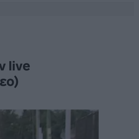
DEBATE: Πότε θα θέλατε να
γίνουν οι επόμενες εθνικές
εκλογές;
 live
τεο)