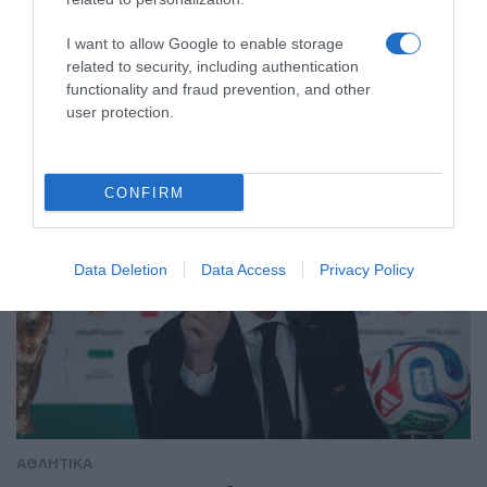
αγωνίζονται Τεντόγλου, Καραλής,
Τζένγκο και οι υπόλοιποι Έλληνες
I want to allow Google to enable storage
αθλητές
related to security, including authentication
functionality and fraud prevention, and other
Πλήθος ελληνικών συμμετοχών στη διοργάνωση
user protection.
CONFIRM
Data Deletion
Data Access
Privacy Policy
ΑΘΛΗΤΙΚΑ