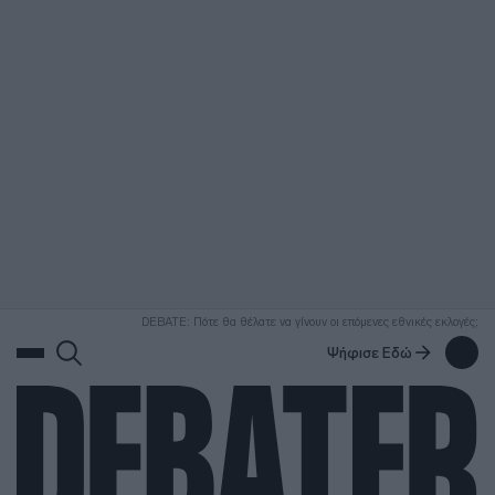
ΑΝΑΖΗΤΗΣΗ
DEBATE: Πότε θα θέλατε να γίνουν οι επόμενες εθνικές εκλογές;
Ψήφισε Εδώ