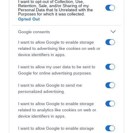
I want to opt-out of Collection, Use,
Retention, Sale, and/or Sharing of my
Personal Data that Is Unrelated with the
Purposes for which it was collected.
Opted Out
Google consents
I want to allow Google to enable storage
ΑΘΛΗΤΙΚΑ
related to advertising like cookies on web or
Παγκόσμιο Κ20: Η Ιουλιάννα Ρούσσου
device identifiers in apps.
πήρε το ασημένιο στα 800μ. μετά από
I want to allow my user data to be sent to
μια συγκλονιστική κούρσα
Google for online advertising purposes.
Έχασε για 5 εκατοστά του δευτερολέπτου την πρωτιά
I want to allow Google to send me
personalized advertising.
I want to allow Google to enable storage
related to analytics like cookies on web or
device identifiers in apps.
I want to allow Google to enable storage