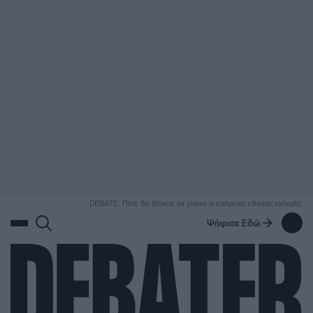
ΑΝΑΖΗΤΗΣΗ
DEBATE: Πότε θα θέλατε να γίνουν οι επόμενες εθνικές εκλογές;
Ψήφισε Εδώ