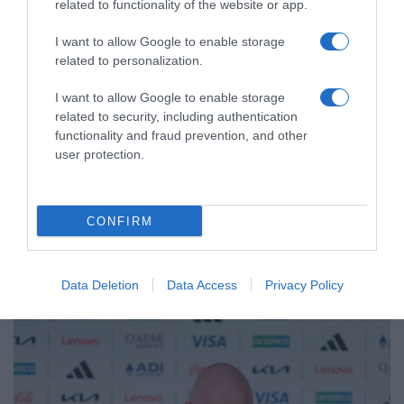
related to functionality of the website or app.
I want to allow Google to enable storage
related to personalization.
I want to allow Google to enable storage
related to security, including authentication
ΑΘΛΗΤΙΚΑ
functionality and fraud prevention, and other
user protection.
Ξεκινάει την Δευτέρα το Ευρωπαϊκό
Πρωτάθλημα Στίβου – Πότε
αγωνίζονται Τεντόγλου, Καραλής,
CONFIRM
Τζένγκο και οι υπόλοιποι Έλληνες
αθλητές
Data Deletion
Data Access
Privacy Policy
Πλήθος ελληνικών συμμετοχών στη διοργάνωση