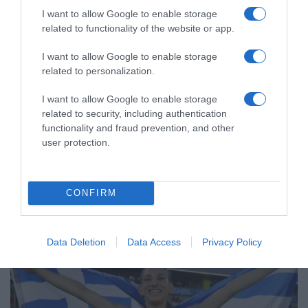
I want to allow Google to enable storage
related to functionality of the website or app.
I want to allow Google to enable storage
related to personalization.
ΑΘΛΗΤΙΚΑ
I want to allow Google to enable storage
Μεξικό και Αργεντινή στηρίζουν τον
related to security, including authentication
Ινφαντίνο, ενώ συνεχίζεται η κρίση
functionality and fraud prevention, and other
user protection.
στη FIFA
Αντιμετωπίζει έντονες αντιδράσεις για την -πλέον
αποσυρμένη- πρόταση πώλησης μέρους των εμπορικών
CONFIRM
δικαιωμάτων του Παγκοσμίου Κυπέλλου
Data Deletion
Data Access
Privacy Policy