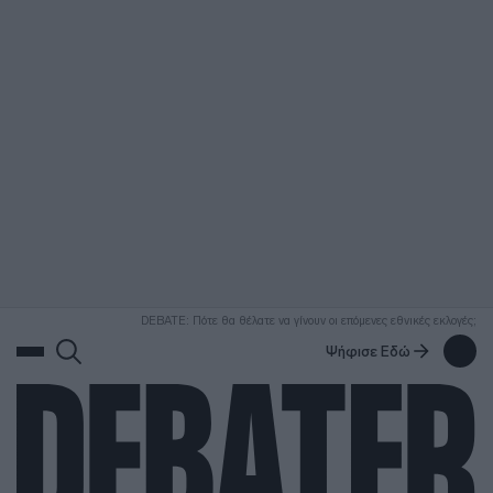
ΑΝΑΖΗΤΗΣΗ
DEBATE: Πότε θα θέλατε να γίνουν οι επόμενες εθνικές εκλογές;
Ψήφισε Εδώ