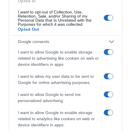
Opted In
I want to opt-out of Collection, Use,
Retention, Sale, and/or Sharing of my
Personal Data that Is Unrelated with the
Purposes for which it was collected.
Opted Out
ΑΘΛΗΤΙΚΑ
Google consents
Ινφαντίνο: Διαψεύδει τις καταγγελίες
I want to allow Google to enable storage
περί… ερωμένης και αποζημίωσή της
related to advertising like cookies on web or
από την UEFA
device identifiers in apps.
Παραμένει στο "μάτι του κυκλώνα" ο πρόεδρος της FIFA
I want to allow my user data to be sent to
Google for online advertising purposes.
I want to allow Google to send me
personalized advertising.
I want to allow Google to enable storage
related to analytics like cookies on web or
device identifiers in apps.