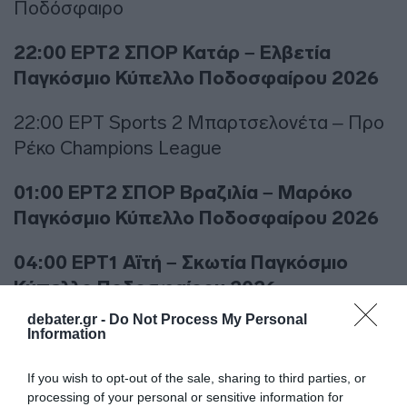
Ποδόσφαιρο
22:00 ΕΡΤ2 ΣΠΟΡ Κατάρ – Ελβετία
Παγκόσμιο Κύπελλο Ποδοσφαίρου 2026
22:00 ΕΡΤ Sports 2 Μπαρτσελονέτα – Προ
Ρέκο Champions League
01:00 ΕΡΤ2 ΣΠΟΡ Βραζιλία – Μαρόκο
Παγκόσμιο Κύπελλο Ποδοσφαίρου 2026
04:00 ΕΡΤ1 Αϊτή – Σκωτία Παγκόσμιο
Κύπελλο Ποδοσφαίρου 2026
debater.gr -
Do Not Process My Personal
07:00 ΕΡΤ1 Αυστραλία – Τουρκία
Information
Παγκόσμιο Κύπελλο Ποδοσφαίρου 2026
If you wish to opt-out of the sale, sharing to third parties, or
processing of your personal or sensitive information for