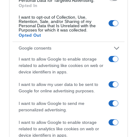
Χανιά: Νεαρός Παλαιστίνιος κλείδωσε
Personal Data for Targeted Advertising.
Opted In
ανήλικη στο σπίτι του – Την έσωσαν οι
φωνές της
I want to opt-out of Collection, Use,
Retention, Sale, and/or Sharing of my
Personal Data that Is Unrelated with the
Purposes for which it was collected.
Opted Out
Ακολούθησε το debater.gr στο
Google News
και μάθετε πρώτοι όλες τις ειδήσεις
Google consents
I want to allow Google to enable storage
Share
Tweet
related to advertising like cookies on web or
device identifiers in apps.
ΑΘΛΗΤΙΚΕΣ ΜΕΤΑΔΟΣΕΙΣ
I want to allow my user data to be sent to
ΔΙΑΦΗΜΙΣΗ
Google for online advertising purposes.
I want to allow Google to send me
personalized advertising.
I want to allow Google to enable storage
related to analytics like cookies on web or
device identifiers in apps.