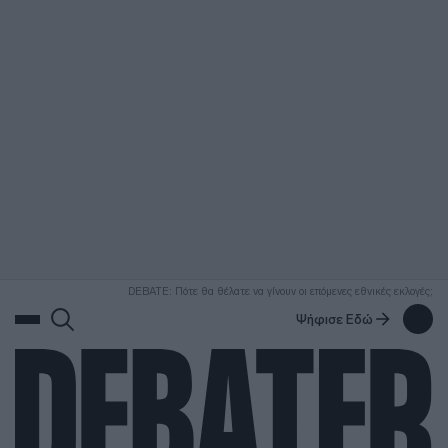
ΑΝΑΖΗΤΗΣΗ
DEBATE: Πότε θα θέλατε να γίνουν οι επόμενες εθνικές εκλογές;
Ψήφισε Εδώ