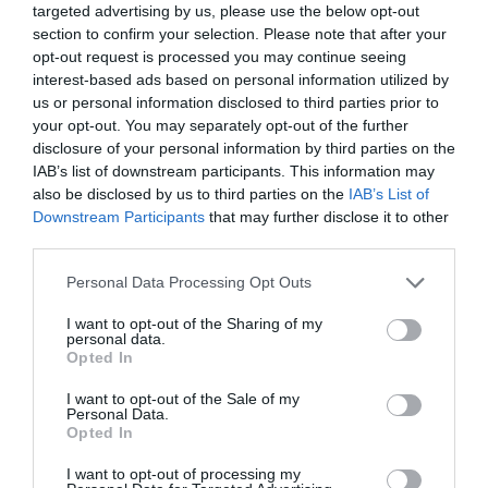
targeted advertising by us, please use the below opt-out
Προσθήκη ως προτεινόμενη
πηγή στην Google
section to confirm your selection. Please note that after your
opt-out request is processed you may continue seeing
interest-based ads based on personal information utilized by
us or personal information disclosed to third parties prior to
Ειδήσεις σήμερα
your opt-out. You may separately opt-out of the further
disclosure of your personal information by third parties on the
To Ιράν θα διατηρήσει τον αποκλεισμό των
IAB’s list of downstream participants. This information may
also be disclosed by us to third parties on the
IAB’s List of
Στενών του Ορμούζ έως ότου οι ΗΠΑ
Downstream Participants
that may further disclose it to other
αποδεχθούν “όλους” τους όρους της
third parties.
Ιός Δυτικού Νείλου: Έξι θάνατοι τις
Please note that this website/app uses one or more Google
Personal Data Processing Opt Outs
τελευταίες ημέρες – Στην Αττική τα
services and may gather and store information including but
περισσότερα κρούσματα
not limited to your visit or usage behaviour. You may click to
I want to opt-out of the Sharing of my
personal data.
grant or deny consent to Google and its third-party tags to
Opted In
ΠΑΣΟΚ: Η «Εστία» ανάλωσε τη μισή ύλη
use your data for below specified purposes in below Google
της για να μην πει απολύτως τίποτα και να
consent section.
I want to opt-out of the Sale of my
Personal Data.
επαναλάβει το φαντασιόπληκτο ρεπορτάζ
Opted In
της
I want to opt-out of processing my