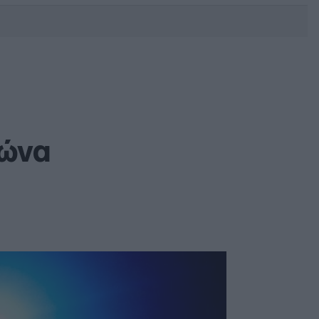
DEBATE: Πότε θα θέλατε να
γίνουν οι επόμενες εθνικές
εκλογές;
λώνα