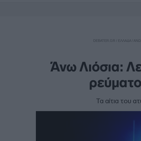
DEBATER.GR
/
ΕΛΛΑΔΑ
/
ΆΝΩ
Άνω Λιόσια: Λ
ρεύματο
Τα αίτια του α