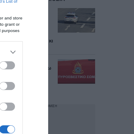
B’s List of
Άνω Λιόσια: Δύο
συλλήψεις για τον
er and store
θάνατο του
to grant or
72χρονου – Πέθανε
ed purposes
από ηλεκτροπληξία
ενώ έκλεβε καλώδια κι
έπεσε από ύψος
Φωτιά σε χώρο
στάθμευσης στα Άνω
Λιόσια –
Απεγκλωβίστηκαν
δύο άτομα με
εγκαύματα
ΔΙΑΦΗΜΙΣΗ