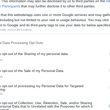
. This information may also be disclosed by us to third parties on the
IA
Participants
that may further disclose it to other third parties.
 that this website/app uses one or more Google services and may gath
including but not limited to your visit or usage behaviour. You may click 
 to Google and its third-party tags to use your data for below specifi
ogle consent section.
l Data Processing Opt Outs
o opt-out of the Sharing of my personal data.
In
o opt-out of the Sale of my Personal Data.
διευκρινιστεί ακόμη και διερευνώνται από
In
to opt-out of processing my Personal Data for Targeted
ing.
In
η ως προτεινόμενη
o opt-out of Collection, Use, Retention, Sale, and/or Sharing
ή στην Google
ersonal Data that Is Unrelated with the Purposes for which it
lected.