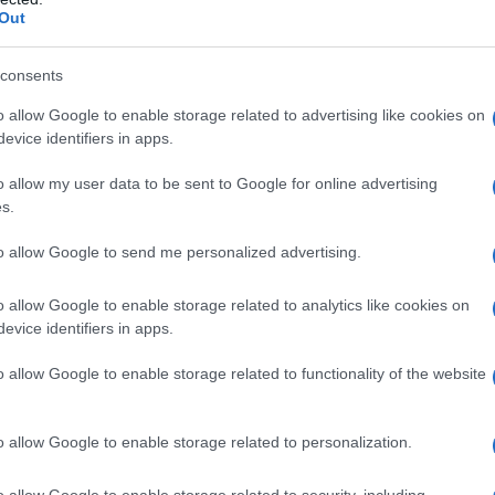
Out
consents
α γεννήσει σε παραλία της Ρόδου – Η
o allow Google to enable storage related to advertising like cookies on
evice identifiers in apps.
τεο)
o allow my user data to be sent to Google for online advertising
ήσεις στο ρεύμα προς Πειραιά
s.
ραγωγικής βάσης στρατηγική
to allow Google to send me personalized advertising.
νιστική, εξωστρεφή και ανθεκτική
o allow Google to enable storage related to analytics like cookies on
η 37χρονος με 4 μαχαίρια και δύο
evice identifiers in apps.
o allow Google to enable storage related to functionality of the website
ogle News
και μάθετε πρώτοι όλες τις ειδήσεις
o allow Google to enable storage related to personalization.
o allow Google to enable storage related to security, including