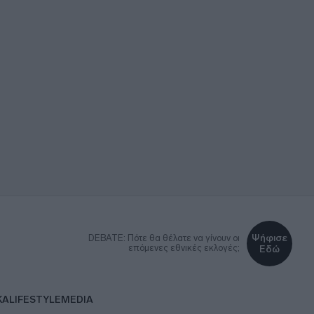
Ψήφισε
DEBATE: Πότε θα θέλατε να γίνουν οι
επόμενες εθνικές εκλογές;
Εδώ
ΚΑ
LIFESTYLE
MEDIA