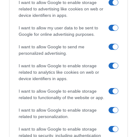
I want to allow Google to enable storage
related to advertising like cookies on web or
device identifiers in apps.
I want to allow my user data to be sent to
Google for online advertising purposes.
I want to allow Google to send me
personalized advertising.
I want to allow Google to enable storage
related to analytics like cookies on web or
device identifiers in apps.
ΑΘΛΗΤΙΚΑ
I want to allow Google to enable storage
Κινγκς Κάνγκουα: Στην Αθήνα για τον
related to functionality of the website or app.
Παναθηναϊκό – Θα περάσει από
ιατρικές εξετάσεις και θα υπογράψει
I want to allow Google to enable storage
related to personalization.
Θα βάλει την υπογραφή του σε τετραετές συμβόλαιο
συνεργασίας με τους «πράσινους», με ετήσιες αποδοχές
I want to allow Google to enable storage
περίπου 1 εκατ. ευρώ
related to security, including authentication