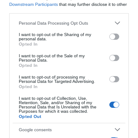
Downstream Participants
that may further disclose it to other
third parties.
Please note that this website/app uses one or more Google
Personal Data Processing Opt Outs
services and may gather and store information including but
not limited to your visit or usage behaviour. You may click to
I want to opt-out of the Sharing of my
personal data.
grant or deny consent to Google and its third-party tags to
Opted In
use your data for below specified purposes in below Google
consent section.
I want to opt-out of the Sale of my
Personal Data.
Opted In
I want to opt-out of processing my
Personal Data for Targeted Advertising.
Opted In
I want to opt-out of Collection, Use,
Retention, Sale, and/or Sharing of my
ΑΘΛΗΤΙΚΑ
Personal Data that Is Unrelated with the
Purposes for which it was collected.
Opted Out
Google consents