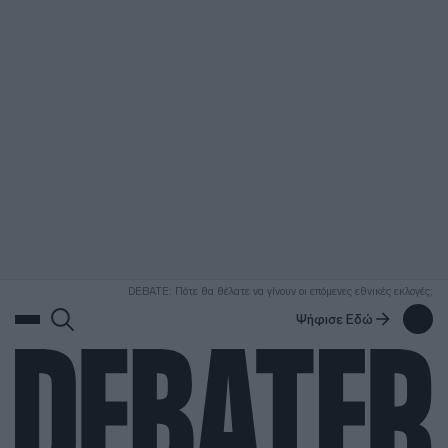
ΑΝΑΖΗΤΗΣΗ
DEBATE: Πότε θα θέλατε να γίνουν οι επόμενες εθνικές εκλογές;
Ψήφισε Εδώ