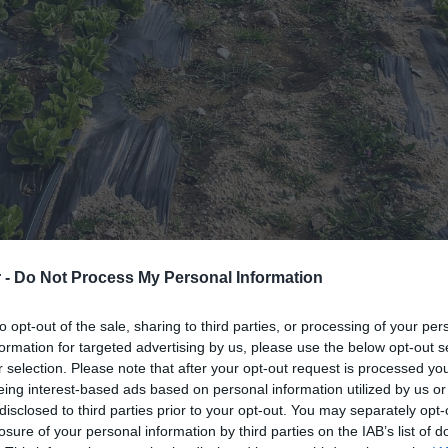
 -
Do Not Process My Personal Information
 για χιλιάδες πολίτες βάζει η εφαρμογή
to opt-out of the sale, sharing to third parties, or processing of your per
μόσιο παύει να διεκδικεί αγροτικές
formation for targeted advertising by us, please use the below opt-out s
r selection. Please note that after your opt-out request is processed y
ο ίδιο στο παρελθόν
, χωρίς να έχει
eing interest-based ads based on personal information utilized by us or
ς κυριότητάς τους.
disclosed to third parties prior to your opt-out. You may separately opt-
losure of your personal information by third parties on the IAB’s list of