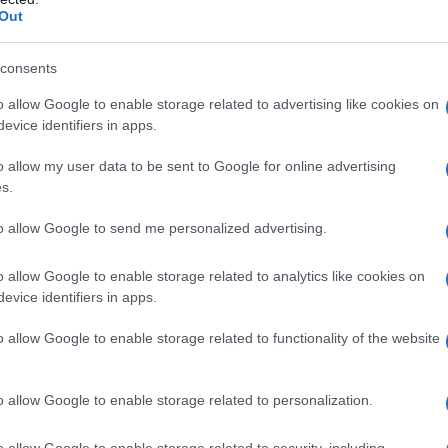
κτικές λύσεις σε καθημερινά
Out
υπεράσπιστος πολίτης στις συναλλαγές
ν οποία μπαίνει τέλος σε παράλογες
consents
ά του Δημοσίου είναι μια από αυτές τις
o allow Google to enable storage related to advertising like cookies on
ρος της κυβέρνησης,
Κωστής
evice identifiers in apps.
o allow my user data to be sent to Google for online advertising
s.
ποιος να έχει προσωρινά παραχωρητήρια
 θυμόμαστε εκατό χρόνια μετά ότι αυτά
to allow Google to send me personalized advertising.
χωρούμε με ταχύτητα και συνέπεια στην
o allow Google to enable storage related to analytics like cookies on
ων του νόμου, έχοντας ως γνώμονα ότι
evice identifiers in apps.
ιμετωπίζονται από το κράτος ως
o allow Google to enable storage related to functionality of the website
οτικής Ανάπτυξης και Τροφίμων,
o allow Google to enable storage related to personalization.
 «Με την εγκύκλιο που εκδίδουμε
αντική μεταρρύθμιση που βάζει τέλος
o allow Google to enable storage related to security, including