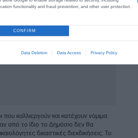
cation functionality and fraud prevention, and other user protection.
αθιστά την εμπιστοσύνη των πολιτών
CONFIRM
Data Deletion
Data Access
Privacy Policy
 που καλλιεργούν και κατέχουν νόμιμα
ν από το ίδιο το Δημόσιο δεν θα
καιολόγητες δικαστικές διεκδικήσεις. Το