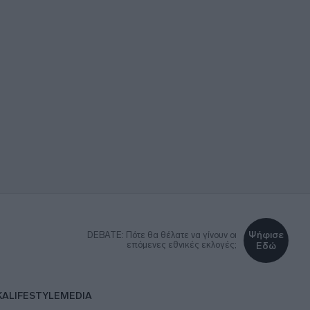
Ψήφισε
DEBATE: Πότε θα θέλατε να γίνουν οι
επόμενες εθνικές εκλογές;
Εδώ
ΚΑ
LIFESTYLE
MEDIA