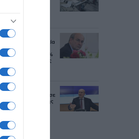
υπεύθυνη δήλωση –
Ποια δικαιολογητικά
καταργούνται, δείτε
παραδείγματα
Χατζηδάκης: Η
ευρωπαϊκή εισαγγελία
οφείλει να είναι
προσεκτική – Το 76%
των άρσεων ασυλίας
αφορά στην
αντιπολίτευση
Χατζηδάκης για
στεγαστικό: “Τέλος σε
ιστορίες καθημερινής
τρέλας – Τέσσερις
νέες πρωτοβουλίες
του νόμου για ένα
κράτος πιο φιλικό
στον πολίτη”