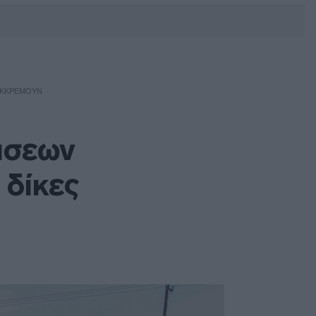
DEBATE: Πότε θα θέλατε να
γίνουν οι επόμενες εθνικές
εκλογές;
 ΕΚΚΡΕΜΟΎΝ
τάσεων
 δίκες