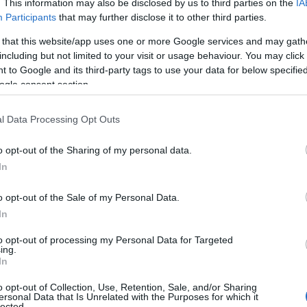
χώρα, οι οποίοι καλλιεργούν και κατέχουν
. This information may also be disclosed by us to third parties on the
IA
Participants
that may further disclose it to other third parties.
χαν παραχωρηθεί από το Ελληνικό
ν να μεταβιβάσουν ή να κληροδοτήσουν
 that this website/app uses one or more Google services and may gath
including but not limited to your visit or usage behaviour. You may click 
ουν την περιουσία τους στο
 to Google and its third-party tags to use your data for below specifi
ι με το ίδιο το Δημόσιο, το οποίο
ogle consent section.
τους είχε παραχωρήσει.
l Data Processing Opt Outs
ΙΑΦΗΜΙΣΗ
o opt-out of the Sharing of my personal data.
In
o opt-out of the Sale of my Personal Data.
In
to opt-out of processing my Personal Data for Targeted
ing.
In
o opt-out of Collection, Use, Retention, Sale, and/or Sharing
ersonal Data that Is Unrelated with the Purposes for which it
lected.