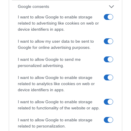
αντίκτυπο έξω από αυτό, μπόρεσα κι εγώ να
Google consents
ζήσω τον δικό μου σκοπό, υπηρετώντας τους
I want to allow Google to enable storage
άλλους. Και γι’ αυτό θα είμαι για πάντα
related to advertising like cookies on web or
device identifiers in apps.
ευγνώμων.
I want to allow my user data to be sent to
Και στον σύζυγό μου… δεν θα μπορούσα να
Google for online advertising purposes.
είμαι πιο περήφανη για σένα.
I want to allow Google to send me
personalized advertising.
Μέσα από κάθε επιτυχία, κάθε δυσκολία,
κάθε θρίαμβο, κάθε αποτυχία και, ναι, ακόμη
I want to allow Google to enable storage
και μέσα από όλες τις ανοησίες, δεν λύγισες
related to analytics like cookies on web or
device identifiers in apps.
ποτέ. Έδωσες σε αυτόν τον οργανισμό, σε
αυτή την πόλη και στο άθλημα του μπάσκετ
I want to allow Google to enable storage
related to functionality of the website or app.
τα πάντα. Ποτέ δεν πρόδωσες το ίδιο το
παιχνίδι και ποτέ δεν πρόδωσες τον εαυτό
I want to allow Google to enable storage
σου.
related to personalization.