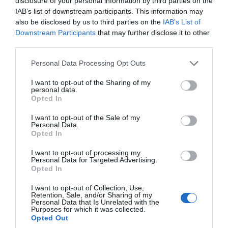
τους φίλους και σε όλους όσοι έγιναν
disclosure of your personal information by third parties on the
IAB’s list of downstream participants. This information may
οικογένεια, σας ευχαριστώ. Τα λόγια δεν θα
also be disclosed by us to third parties on the
IAB’s List of
είναι ποτέ αρκετά για να εκφράσουν τι
Downstream Participants
that may further disclose it to other
σημαίνουν για μένα οι σχέσεις που χτίσαμε
third parties.
εδώ. Δώσατε τόσα πολλά στα παιδιά μας,
Please note that this website/app uses one or more Google
Personal Data Processing Opt Outs
σταθήκατε δίπλα μας στις σημαντικότερες
services and may gather and store information including but
not limited to your visit or usage behaviour. You may click to
I want to opt-out of the Sharing of my
στιγμές της ζωής μας και κάνατε το Μιλγουόκι
personal data.
grant or deny consent to Google and its third-party tags to
Opted In
να μοιάζει με αληθινό σπίτι με κάθε δυνατό
use your data for below specified purposes in below Google
τρόπο.
consent section.
I want to opt-out of the Sale of my
Personal Data.
Opted In
Θέλω επίσης να ευχαριστήσω ειλικρινά την
ιδιοκτησία των Milwaukee Bucks που
I want to opt-out of processing my
Personal Data for Targeted Advertising.
πίστεψε και εμπιστεύτηκε τον σύζυγό μου να
Opted In
ηγηθεί αυτού του οργανισμού τα τελευταία
I want to opt-out of Collection, Use,
Retention, Sale, and/or Sharing of my
13 χρόνια. Επειδή έδωσαν στον Γιάννη την
Personal Data that Is Unrelated with the
Purposes for which it was collected.
ευκαιρία να κυνηγήσει το μεγαλείο μέσα στο
Opted Out
γήπεδο και να δημιουργήσει ουσιαστικό