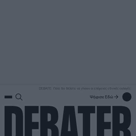
ΑΝΑΖΗΤΗΣΗ
DEBATE: Πότε θα θέλατε να γίνουν οι επόμενες εθνικές εκλογές;
Ψήφισε Εδώ