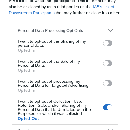
IAB’s list of downstream participants. This information may
also be disclosed by us to third parties on the
IAB’s List of
Downstream Participants
that may further disclose it to other
third parties.
Please note that this website/app uses one or more Google
Personal Data Processing Opt Outs
services and may gather and store information including but
not limited to your visit or usage behaviour. You may click to
I want to opt-out of the Sharing of my
personal data.
grant or deny consent to Google and its third-party tags to
Opted In
use your data for below specified purposes in below Google
consent section.
I want to opt-out of the Sale of my
Personal Data.
Opted In
I want to opt-out of processing my
Personal Data for Targeted Advertising.
Opted In
I want to opt-out of Collection, Use,
ΑΘΛΗΤΙΚΑ
Retention, Sale, and/or Sharing of my
Personal Data that Is Unrelated with the
Κινγκς Κάνγκουα: Στην Αθήνα για τον
Purposes for which it was collected.
Opted Out
Παναθηναϊκό – Θα περάσει από
ιατρικές εξετάσεις και θα υπογράψει