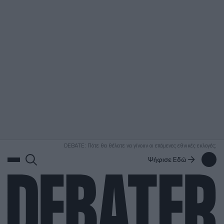
ΑΝΑΖΗΤΗΣΗ
DEBATE: Πότε θα θέλατε να γίνουν οι επόμενες εθνικές εκλογές;
Ψήφισε Εδώ