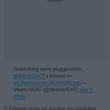
ΔΙΑΦΗΜΙΣΗ
Good thing we’re plugged into
@N3onOnYT
’s stream 👀
pic.twitter.com/Nu10G0Logv
—
Miami HEAT (@MiamiHEAT)
July 7,
2026
Ο Έλληνας σταρ σε ένα live του youtuber