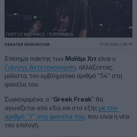
ΓΙΩΡΓΟΣ ΜΑΤΘΑΙΟΣ / EUROKINISSI
DEBATER NEWSROOM
07.07.2026 | 09:19
Επίσημα παίκτης των
Μαϊάμι Χιτ
είναι ο
Γιάννης Αντετοκούνμπο
, αλλάζοντας,
μάλιστα, τον εμβληματικό αριθμό “34” στη
φανέλα του.
Συγκεκριμένα, ο “
Greek Freak
” θα
αγωνίζεται από εδώ και στο εξής
με τον
αριθμό “7” στη φανέλα του
, που είναι η νέα
του επιλογή.