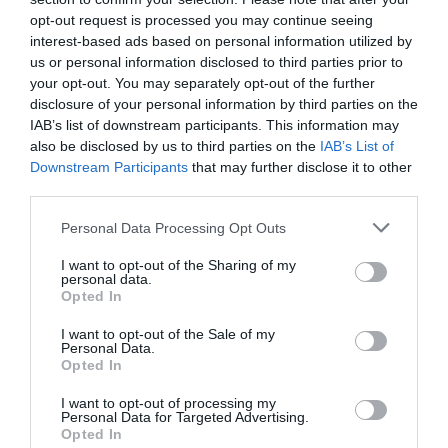
είχε πέσει στο ΙΧ μου” (Εικόνες)
opt-out request is processed you may continue seeing
interest-based ads based on personal information utilized by
"Πρέπει να το κόψουν, είναι σάπιο"
us or personal information disclosed to third parties prior to
your opt-out. You may separately opt-out of the further
17.02.2026 - 08:16
disclosure of your personal information by third parties on the
IAB’s list of downstream participants. This information may
also be disclosed by us to third parties on the
IAB’s List of
Downstream Participants
that may further disclose it to other
third parties.
Please note that this website/app uses one or more Google
Personal Data Processing Opt Outs
services and may gather and store information including but
not limited to your visit or usage behaviour. You may click to
I want to opt-out of the Sharing of my
personal data.
grant or deny consent to Google and its third-party tags to
Opted In
use your data for below specified purposes in below Google
consent section.
I want to opt-out of the Sale of my
Personal Data.
Opted In
I want to opt-out of processing my
Personal Data for Targeted Advertising.
ΕΛΛΑΔΑ
Opted In