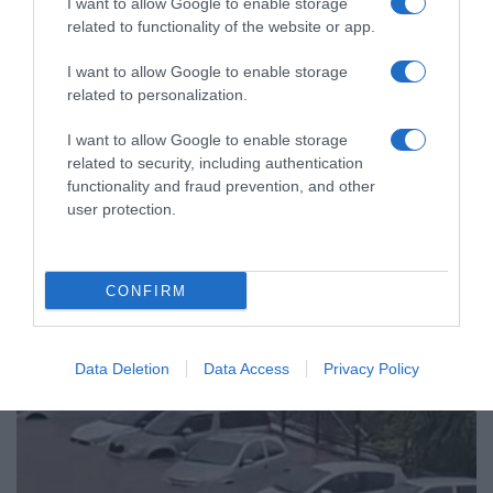
I want to allow Google to enable storage
related to functionality of the website or app.
ΕΛΛΑΔΑ
I want to allow Google to enable storage
Η Αττική μετατράπηκε σε απέραντο “ποτάμι”
related to personalization.
μέσα σε λίγες ώρες – Συγκλονιστικές εικόνες
I want to allow Google to enable storage
από Ταύρο, Μοναστηράκι, Άλιμο (βίντεο)
related to security, including authentication
functionality and fraud prevention, and other
Η έντονη βροχόπτωση προκάλεσε σοβαρά
user protection.
προβλήματα σε πολλές περιοχές
25.12.2025 - 14:39
CONFIRM
Data Deletion
Data Access
Privacy Policy