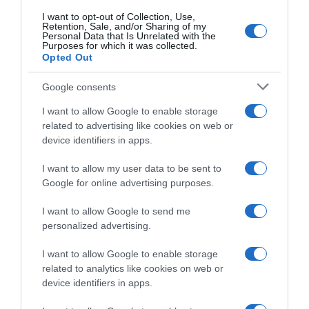
Ταύρος: Τρόμος σε πρακτορείο τυχερών
I want to opt-out of Collection, Use,
παιχνιδιών με εισβολή ένοπλου ληστή –
Retention, Sale, and/or Sharing of my
Personal Data that Is Unrelated with the
Τραυματίστηκε στο χέρι η υπάλληλος
Purposes for which it was collected.
Opted Out
Ο δράστης τραυμάτισε στο χέρι με μαχαίρι την
29χρονη υπάλληλο και την κλείδωσε μέσα σε γραφείο
Google consents
28.12.2025 - 16:38
I want to allow Google to enable storage
related to advertising like cookies on web or
device identifiers in apps.
I want to allow my user data to be sent to
Google for online advertising purposes.
I want to allow Google to send me
personalized advertising.
I want to allow Google to enable storage
related to analytics like cookies on web or
device identifiers in apps.