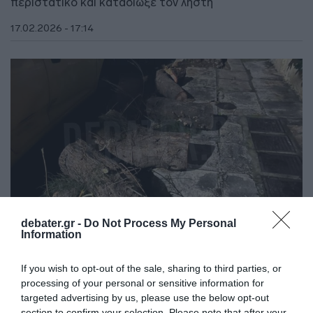
περιστατικό και καταδίωξε τον ληστή
17.02.2026 - 17:14
debater.gr -
Do Not Process My Personal
Information
If you wish to opt-out of the sale, sharing to third parties, or
ΕΛΛΑΔΑ
processing of your personal or sensitive information for
Ταύρος: Παρολίγον τραγωδία στη λαϊκή
targeted advertising by us, please use the below opt-out
αγορά από πτώση δέντρου – “Πριν 4 χρόνια
section to confirm your selection. Please note that after your