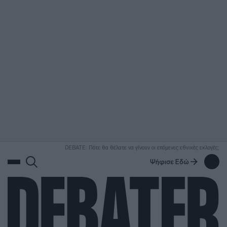
ΑΝΑΖΗΤΗΣΗ
DEBATE: Πότε θα θέλατε να γίνουν οι επόμενες εθνικές εκλογές;
Ψήφισε Εδώ