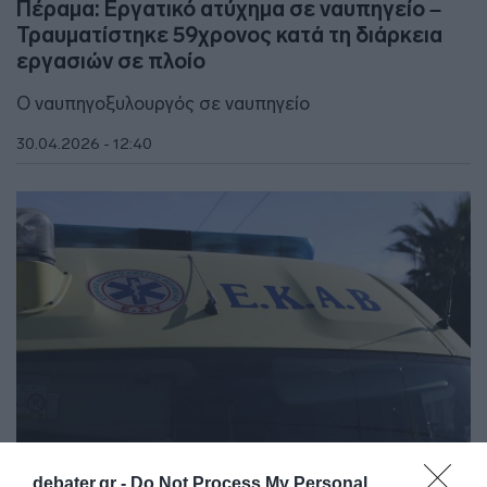
Πέραμα: Εργατικό ατύχημα σε ναυπηγείο –
Τραυματίστηκε 59χρονος κατά τη διάρκεια
εργασιών σε πλοίο
Ο ναυπηγοξυλουργός σε ναυπηγείο
30.04.2026 - 12:40
debater.gr -
Do Not Process My Personal