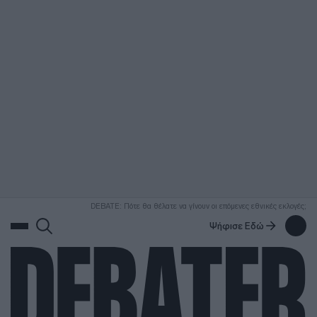
ΑΝΑΖΗΤΗΣΗ
DEBATE: Πότε θα θέλατε να γίνουν οι επόμενες εθνικές εκλογές;
Ψήφισε Εδώ