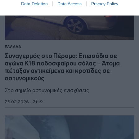
Data Deletion
Data Access
Privacy Policy
ΕΛΛΑΔΑ
Συναγερμός στο Πέραμα: Επεισόδια σε
αγώνα Κ18 ποδοσφαίρου σάλας – Άτομα
πέταξαν αντικείμενα και κροτίδες σε
αστυνομικούς
Στο σημείο αστυνομικές ενισχύσεις
28.02.2026 - 21:19