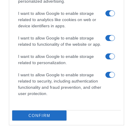
personalized advertising.
I want to allow Google to enable storage
related to analytics like cookies on web or
device identifiers in apps.
ΕΛΛΑΔΑ
Πυρκαγιά σε σκάφος στα ναυπηγεία
I want to allow Google to enable storage
related to functionality of the website or app.
Περάματος – Καλά στην υγεία τους οι
ναυτικοί (βίντεο)
I want to allow Google to enable storage
related to personalization.
Η κατάσταση τέθηκε υπό έλεγχο
I want to allow Google to enable storage
16.03.2026 - 12:32
related to security, including authentication
functionality and fraud prevention, and other
user protection.
CONFIRM