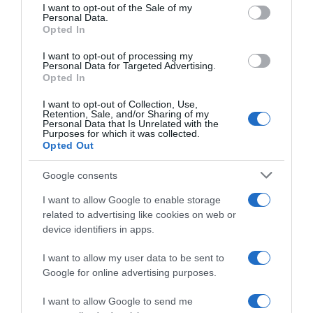
consent section.
I want to opt-out of the Sale of my
Personal Data.
Opted In
ΕΛΛΑΔΑ
Δύο συλλήψεις για κλοπή αλυσίδας στο
I want to opt-out of processing my
Personal Data for Targeted Advertising.
Πέραμα – ΔΙ.ΑΣ. τους καταδίωξαν και τους
Opted In
ακινητοποιήσαν στον Κορυδαλλό
I want to opt-out of Collection, Use,
Retention, Sale, and/or Sharing of my
Μπήκαν στο αντίθετο ρεύμα για να ξεφύγουν
Personal Data that Is Unrelated with the
Purposes for which it was collected.
06.04.2026 - 13:46
Opted Out
Google consents
I want to allow Google to enable storage
related to advertising like cookies on web or
device identifiers in apps.
I want to allow my user data to be sent to
Google for online advertising purposes.
I want to allow Google to send me