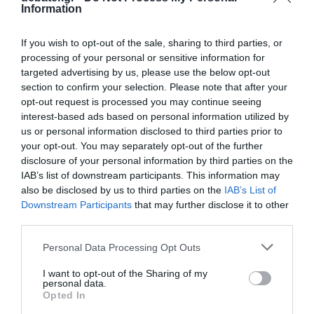
Information
ΕΛΛΑΔΑ
Εργατικό ατύχημα στο Πέραμα: Εκσκαφέας
If you wish to opt-out of the sale, sharing to third parties, or
καταπλάκωσε το πόδι 62χρονου
processing of your personal or sensitive information for
targeted advertising by us, please use the below opt-out
Κατά την εκτέλεση εργασιών οδοποιίας
section to confirm your selection. Please note that after your
opt-out request is processed you may continue seeing
22.04.2026 - 10:16
interest-based ads based on personal information utilized by
us or personal information disclosed to third parties prior to
your opt-out. You may separately opt-out of the further
disclosure of your personal information by third parties on the
IAB’s list of downstream participants. This information may
also be disclosed by us to third parties on the
IAB’s List of
Downstream Participants
that may further disclose it to other
third parties.
Please note that this website/app uses one or more Google
Personal Data Processing Opt Outs
services and may gather and store information including but
not limited to your visit or usage behaviour. You may click to
I want to opt-out of the Sharing of my
personal data.
grant or deny consent to Google and its third-party tags to
Opted In
use your data for below specified purposes in below Google