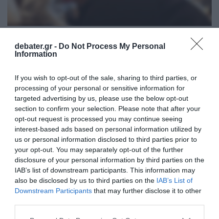
ΕΛΛΑΔΑ
debater.gr -
Do Not Process My Personal
Νέα Πέραμος: Το θύμα γνώριζε τους
Information
δολοφόνους του – Ήταν ειλημμένη απόφαση
να τον σκοτώσουν, στο επίκεντρο τα
If you wish to opt-out of the sale, sharing to third parties, or
κληρονομικά
processing of your personal or sensitive information for
targeted advertising by us, please use the below opt-out
Πρόσωπο- «κλειδί» η σύντροφος του θύματος
section to confirm your selection. Please note that after your
opt-out request is processed you may continue seeing
09.02.2026 - 19:44
interest-based ads based on personal information utilized by
us or personal information disclosed to third parties prior to
your opt-out. You may separately opt-out of the further
disclosure of your personal information by third parties on the
IAB’s list of downstream participants. This information may
also be disclosed by us to third parties on the
IAB’s List of
Downstream Participants
that may further disclose it to other
third parties.
Please note that this website/app uses one or more Google