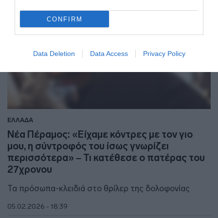
CONFIRM
Data Deletion
Data Access
Privacy Policy
ΕΛΛΑΔΑ
Νέα Πέραμος: «Είχαμε κόντρες με τον γιο
μου, η σύντροφός του ίσως γνωρίζει
περισσότερα» – Τι κατέθεσε ο πατέρας του
27χρονου
Τα πρόσωπα-κλειδιά στο θρίλερ της δολοφονίας
05.02.2026 - 18:39