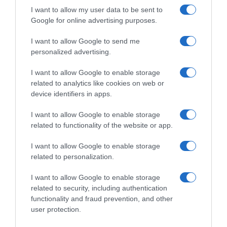
I want to allow my user data to be sent to
Google for online advertising purposes.
I want to allow Google to send me
personalized advertising.
I want to allow Google to enable storage
related to analytics like cookies on web or
ΕΛΛΑΔΑ
device identifiers in apps.
Νέα Πέραμος: Γρίφος με τις δύο πλαστές
διαθήκες που εντοπίστηκαν στο σπίτι του
I want to allow Google to enable storage
related to functionality of the website or app.
27χρονου – Τι συμβαίνει με την περιουσία
του παππού του
I want to allow Google to enable storage
related to personalization.
Πού στρέφονται οι έρευνες των Αρχών
I want to allow Google to enable storage
06.02.2026 - 18:40
related to security, including authentication
functionality and fraud prevention, and other
user protection.