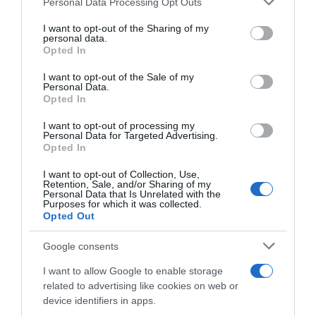
Personal Data Processing Opt Outs
services and may gather and store information including but
not limited to your visit or usage behaviour. You may click to
I want to opt-out of the Sharing of my
personal data.
grant or deny consent to Google and its third-party tags to
Opted In
use your data for below specified purposes in below Google
consent section.
I want to opt-out of the Sale of my
Personal Data.
Opted In
ΕΛΛΑΔΑ
Νέα Πέραμος: Αγανακτισμένοι πολίτες
I want to opt-out of processing my
Personal Data for Targeted Advertising.
ζητούν ασφάλεια στην πόλη τους (Βίντεο)
Opted In
Τι ζητούν
I want to opt-out of Collection, Use,
Retention, Sale, and/or Sharing of my
Personal Data that Is Unrelated with the
09.02.2026 - 16:30
Purposes for which it was collected.
Opted Out
Google consents
I want to allow Google to enable storage
related to advertising like cookies on web or
device identifiers in apps.