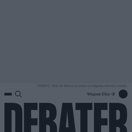
ΑΝΑΖΗΤΗΣΗ
DEBATE: Πότε θα θέλατε να γίνουν οι επόμενες εθνικές εκλογές;
Ψήφισε Εδώ