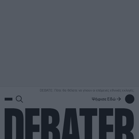
ΑΝΑΖΗΤΗΣΗ
DEBATE: Πότε θα θέλατε να γίνουν οι επόμενες εθνικές εκλογές;
Ψήφισε Εδώ