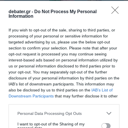
debater.gr -
Do Not Process My Personal
Information
If you wish to opt-out of the sale, sharing to third parties, or
processing of your personal or sensitive information for
targeted advertising by us, please use the below opt-out
section to confirm your selection. Please note that after your
MEDIA
opt-out request is processed you may continue seeing
Νάνσυ Ζαμπέτογλου: Τα γενέθλια on air και η
interest-based ads based on personal information utilized by
συγκίνηση στο πλατό (Βίντεο)
us or personal information disclosed to third parties prior to
your opt-out. You may separately opt-out of the further
«Εμείς γιορτάζουμε σήμερα»
disclosure of your personal information by third parties on the
IAB’s list of downstream participants. This information may
03.06.2026 - 18:03
also be disclosed by us to third parties on the
IAB’s List of
Downstream Participants
that may further disclose it to other
third parties.
Please note that this website/app uses one or more Google
Personal Data Processing Opt Outs
services and may gather and store information including but
not limited to your visit or usage behaviour. You may click to
I want to opt-out of the Sharing of my