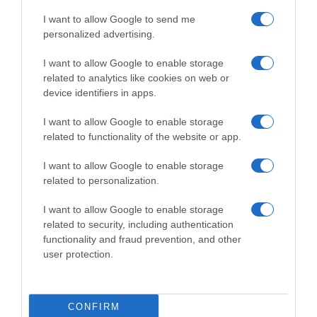
I want to allow Google to send me
personalized advertising.
I want to allow Google to enable storage
related to analytics like cookies on web or
device identifiers in apps.
I want to allow Google to enable storage
related to functionality of the website or app.
I want to allow Google to enable storage
related to personalization.
LIFESTYLE
I want to allow Google to enable storage
Νάνσυ Ζαμπέτογλου: Η ανανεωμένη
related to security, including authentication
εμφάνιση της παρουσιάστριας – «Σου κόβει
functionality and fraud prevention, and other
δέκα χρόνια»
user protection.
Γιατί καθυστέρησε η έναρξη της εκπομπής;
22.04.2026 - 18:08
CONFIRM