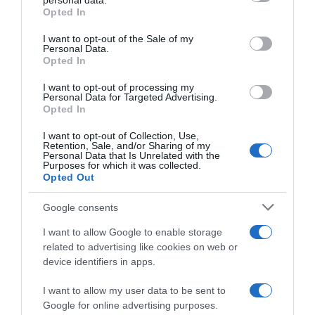
personal data.
grant or deny consent to Google and its third-party tags to
Opted In
use your data for below specified purposes in below Google
consent section.
I want to opt-out of the Sale of my
Personal Data.
Opted In
I want to opt-out of processing my
Personal Data for Targeted Advertising.
Opted In
I want to opt-out of Collection, Use,
LIFESTYLE
Retention, Sale, and/or Sharing of my
Personal Data that Is Unrelated with the
Νάνσυ Ζαμπέτογλου για Γωγώ
Purposes for which it was collected.
Opted Out
Μαστροκώστα: «Ήταν ένα κορίτσι δύναμη
της φύσης – Γεμάτη ζωή»
Google consents
Όσα ανέφερε η παρουσιάστρια μέσα από την
I want to allow Google to enable storage
εκπομπή της στην ΕΡΤ
related to advertising like cookies on web or
device identifiers in apps.
25.05.2026 - 17:58
I want to allow my user data to be sent to
Google for online advertising purposes.