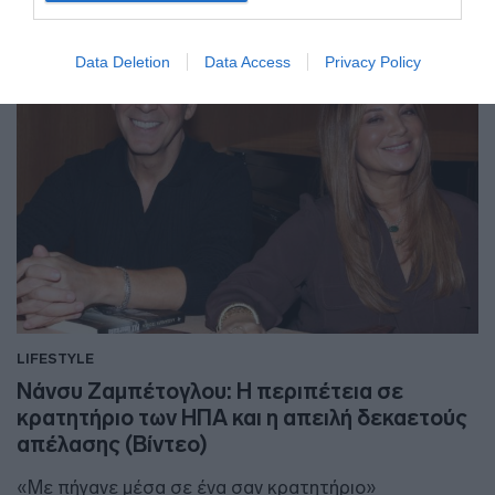
Data Deletion
Data Access
Privacy Policy
LIFESTYLE
Νάνσυ Ζαμπέτογλου: Η περιπέτεια σε
κρατητήριο των ΗΠΑ και η απειλή δεκαετούς
απέλασης (Βίντεο)
«Με πήγανε μέσα σε ένα σαν κρατητήριο»