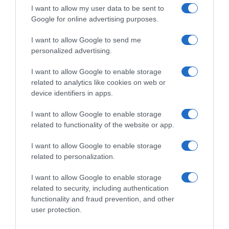
I want to allow my user data to be sent to
Google for online advertising purposes.
I want to allow Google to send me
personalized advertising.
I want to allow Google to enable storage
MEDIA
related to analytics like cookies on web or
device identifiers in apps.
Μαριάννα Γεωργαντή:
Ενθουσιάστηκε με τον Γιώργο
I want to allow Google to enable storage
Φραγκούλη – “Καλέ, τι ωραίος που
related to functionality of the website or app.
είναι” (βίντεο)
I want to allow Google to enable storage
related to personalization.
Το χιουμοριστικό στιγμιότυπο εκτυλίχθηκε στον αέρα της
πρωινής εκπομπής "Ώρα Ελλάδος" του OPEN
I want to allow Google to enable storage
related to security, including authentication
functionality and fraud prevention, and other
user protection.