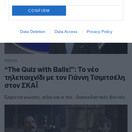
CONFIRM
Data Deletion
Data Access
Privacy Policy
MEDIA
“The Quiz with Balls!”: Το νέο
τηλεπαιχνίδι με τον Γιάννη Τσιμιτσέλη
στον ΣΚΑΪ
Έρχονται γνώσεις, γέλιο και οι πιο... διασκεδαστικές βουτιές