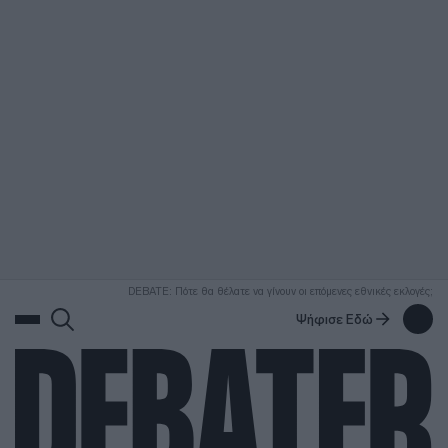
ΑΝΑΖΗΤΗΣΗ
DEBATE: Πότε θα θέλατε να γίνουν οι επόμενες εθνικές εκλογές;
Ψήφισε Εδώ