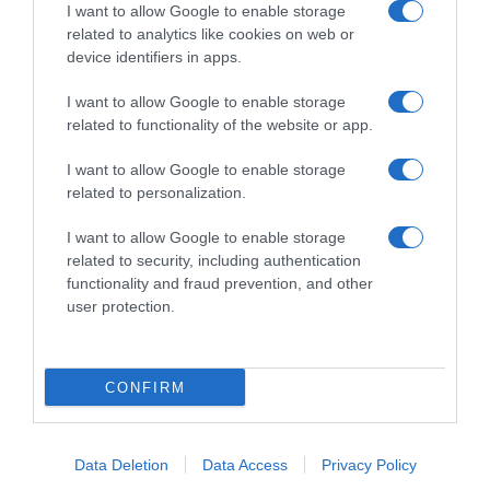
I want to allow Google to enable storage
related to analytics like cookies on web or
ΕΛΛΑΔΑ
device identifiers in apps.
Τι υποστήριξε ο οδηγός του λεωφορείου για
I want to allow Google to enable storage
την τσάντα με τα 30.000 ευρώ που ξέχασε
related to functionality of the website or app.
ηλικιωμένη
I want to allow Google to enable storage
Η αστυνομία την παρέδωσε άθικτη στην γυναίκα
related to personalization.
21.04.2026 - 09:24
I want to allow Google to enable storage
related to security, including authentication
functionality and fraud prevention, and other
user protection.
CONFIRM
Data Deletion
Data Access
Privacy Policy