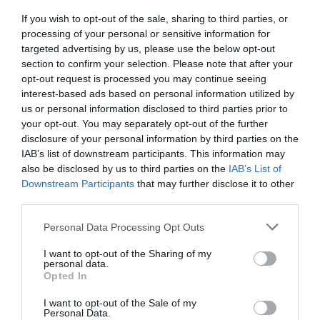
τυλίχθηκε στις φλόγες (βίντεο)
If you wish to opt-out of the sale, sharing to third parties, or
processing of your personal or sensitive information for
Στο λεωφορείο επέβαιναν εκείνη την στιγμή 15 άτομα
targeted advertising by us, please use the below opt-out
04.05.2026 - 16:14
section to confirm your selection. Please note that after your
opt-out request is processed you may continue seeing
interest-based ads based on personal information utilized by
us or personal information disclosed to third parties prior to
your opt-out. You may separately opt-out of the further
disclosure of your personal information by third parties on the
IAB’s list of downstream participants. This information may
also be disclosed by us to third parties on the
IAB’s List of
Downstream Participants
that may further disclose it to other
third parties.
Please note that this website/app uses one or more Google
Personal Data Processing Opt Outs
services and may gather and store information including but
not limited to your visit or usage behaviour. You may click to
I want to opt-out of the Sharing of my
personal data.
grant or deny consent to Google and its third-party tags to
Opted In
use your data for below specified purposes in below Google
consent section.
I want to opt-out of the Sale of my
ΔΙΕΘΝΗ
Personal Data.