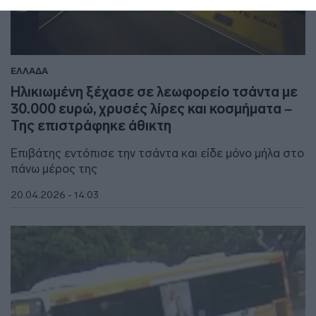
ΕΛΛΑΔΑ
Ηλικιωμένη ξέχασε σε λεωφορείο τσάντα με
30.000 ευρώ, χρυσές λίρες και κοσμήματα –
Της επιστράφηκε άθικτη
Επιβάτης εντόπισε την τσάντα και είδε μόνο μήλα στο
πάνω μέρος της
20.04.2026 - 14:03