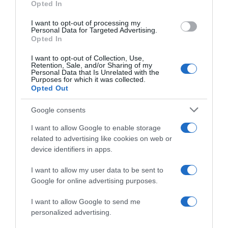
Opted In
Παρίσι: Λεωφορείο που οδηγούσε
εκπαιδευόμενος οδηγός έπεσε στον
I want to opt-out of processing my
Σηκουάνα (βίντεο)
Personal Data for Targeted Advertising.
Opted In
Συγκρούστηκε με ΙΧ το οποίος έπεσε επίσης στο
I want to opt-out of Collection, Use,
νερό
Retention, Sale, and/or Sharing of my
Personal Data that Is Unrelated with the
Purposes for which it was collected.
30.04.2026 - 14:54
Opted Out
Google consents
I want to allow Google to enable storage
related to advertising like cookies on web or
device identifiers in apps.
I want to allow my user data to be sent to
Google for online advertising purposes.
I want to allow Google to send me
personalized advertising.