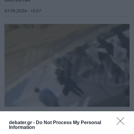
07.05.2026 - 13:07
ΕΛΛΑΔΑ
Ίλιον: Η στιγμή που οι επιβάτες
debater.gr -
Do Not Process My Personal
Information
απομακρύνονται από το λεωφορείο που