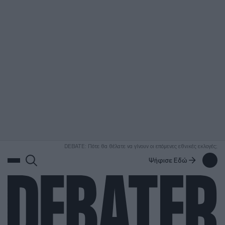
ΑΝΑΖΗΤΗΣΗ
DEBATE: Πότε θα θέλατε να γίνουν οι επόμενες εθνικές εκλογές;
Ψήφισε Εδώ