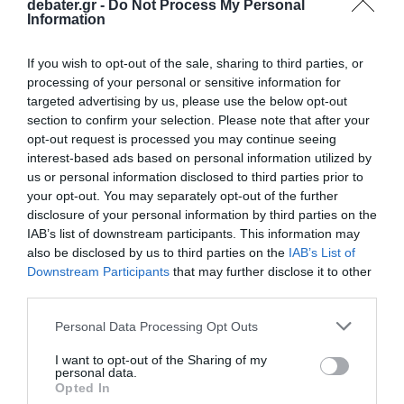
debater.gr -
Do Not Process My Personal
Information
If you wish to opt-out of the sale, sharing to third parties, or
processing of your personal or sensitive information for
targeted advertising by us, please use the below opt-out
section to confirm your selection. Please note that after your
opt-out request is processed you may continue seeing
ΕΛΛΑΔΑ
interest-based ads based on personal information utilized by
Καστοριά: Εξαρθρώθηκε σπείρα διακίνησης
us or personal information disclosed to third parties prior to
παράνομου ψυκτικού υγρού από την Αλβανία
your opt-out. You may separately opt-out of the further
(Εικόνες)
disclosure of your personal information by third parties on the
IAB’s list of downstream participants. This information may
Συνελήφθησαν πέντε άτομα
also be disclosed by us to third parties on the
IAB’s List of
Downstream Participants
that may further disclose it to other
29.05.2026 - 14:46
third parties.
Please note that this website/app uses one or more Google
Personal Data Processing Opt Outs
services and may gather and store information including but
not limited to your visit or usage behaviour. You may click to
I want to opt-out of the Sharing of my
personal data.
grant or deny consent to Google and its third-party tags to
Opted In
use your data for below specified purposes in below Google