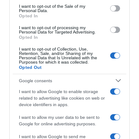
consent section.
I want to opt-out of the Sale of my
Personal Data.
Opted In
I want to opt-out of processing my
Personal Data for Targeted Advertising.
Opted In
I want to opt-out of Collection, Use,
Retention, Sale, and/or Sharing of my
Personal Data that Is Unrelated with the
Purposes for which it was collected.
ΕΛΛΑΔΑ
Opted Out
Στα «δίχτυα» της ΕΛΑΣ δυο γυναίκες για
τηλεφωνικές απάτες στην Καστοριά
Google consents
I want to allow Google to enable storage
Τι εντόπισαν οι Αρχές
related to advertising like cookies on web or
device identifiers in apps.
19.05.2026 - 19:01
I want to allow my user data to be sent to
Google for online advertising purposes.
I want to allow Google to send me