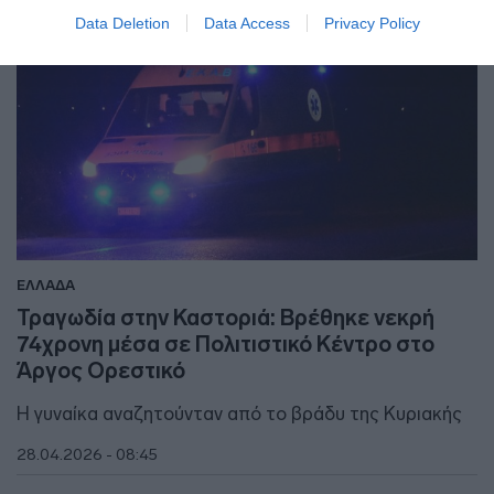
Data Deletion
Data Access
Privacy Policy
ΕΛΛΑΔΑ
Τραγωδία στην Καστοριά: Βρέθηκε νεκρή
74χρονη μέσα σε Πολιτιστικό Κέντρο στο
Άργος Ορεστικό
Η γυναίκα αναζητούνταν από το βράδυ της Κυριακής
28.04.2026 - 08:45