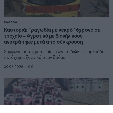
ΕΛΛΑΔΑ
Καστοριά: Τραγωδία με νεκρό 16χρονο σε
τροχαίο – Αγροτικό με 5 ανήλικους
ανατράπηκε μετά από σύγκρουση
Σύμφωνα με τις μαρτυρίες των παιδιών, μια αρκούδα
πετάχτηκε ξαφνικά στον δρόμο
09.06.2026 - 10:01