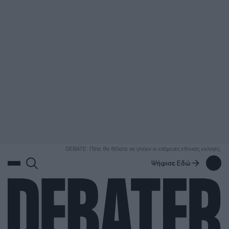
ΑΝΑΖΗΤΗΣΗ
DEBATE: Πότε θα θέλατε να γίνουν οι επόμενες εθνικές εκλογές;
Ψήφισε Εδώ