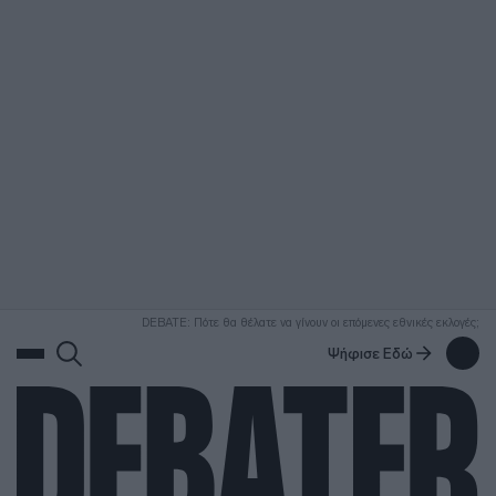
ΑΝΑΖΗΤΗΣΗ
DEBATE: Πότε θα θέλατε να γίνουν οι επόμενες εθνικές εκλογές;
Ψήφισε Εδώ