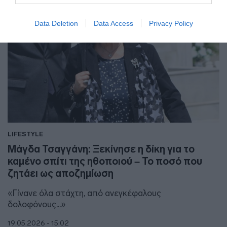
Data Deletion
Data Access
Privacy Policy
LIFESTYLE
Μάγδα Τσαγγάνη: Ξεκίνησε η δίκη για το
καμένο σπίτι της ηθοποιού – Το ποσό που
ζητάει ως αποζημίωση
«Γίνανε όλα στάχτη, από ανεγκέφαλους
δολοφόνους...»
19.05.2026 - 15:02