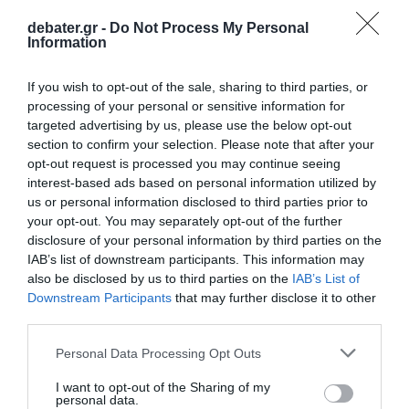
debater.gr -
Do Not Process My Personal
Information
If you wish to opt-out of the sale, sharing to third parties, or
processing of your personal or sensitive information for
ΕΛΛΑΔΑ
targeted advertising by us, please use the below opt-out
Ελεύθερη η Έλενα Τοπαλίδου – Αναβλήθηκε
section to confirm your selection. Please note that after your
για την Δευτέρα 8 Ιουνίου η δίκη της στο
opt-out request is processed you may continue seeing
Αυτόφωρο
interest-based ads based on personal information utilized by
us or personal information disclosed to third parties prior to
Συνελήφθη για οδήγηση υπό την επήρεια αλκοόλ
your opt-out. You may separately opt-out of the further
disclosure of your personal information by third parties on the
05.06.2026 - 16:44
IAB’s list of downstream participants. This information may
also be disclosed by us to third parties on the
IAB’s List of
Downstream Participants
that may further disclose it to other
third parties.
Please note that this website/app uses one or more Google
Personal Data Processing Opt Outs
services and may gather and store information including but
not limited to your visit or usage behaviour. You may click to
I want to opt-out of the Sharing of my
personal data.
grant or deny consent to Google and its third-party tags to