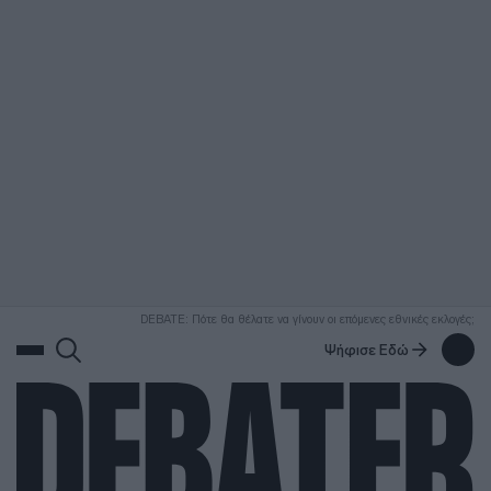
ΑΝΑΖΗΤΗΣΗ
DEBATE: Πότε θα θέλατε να γίνουν οι επόμενες εθνικές εκλογές;
Ψήφισε Εδώ