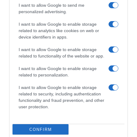
I want to allow Google to send me
personalized advertising.
I want to allow Google to enable storage
related to analytics like cookies on web or
device identifiers in apps.
I want to allow Google to enable storage
related to functionality of the website or app.
I want to allow Google to enable storage
ΔΙΕΘΝΗ
related to personalization.
Γαλλία: Στο εδώλιο 19χρονος για βιασμούς
I want to allow Google to enable storage
κοριτσιών που διέπραξε από τα 6 του χρόνια
related to security, including authentication
functionality and fraud prevention, and other
Η δίκη διεξάγεται κεκλεισμένων των θυρών
user protection.
02.06.2026 - 18:33
CONFIRM