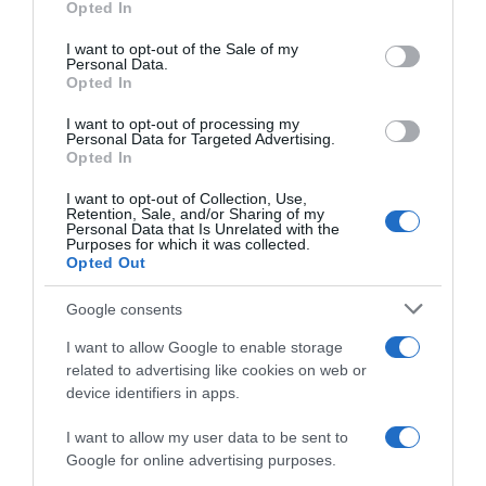
Opted In
use your data for below specified purposes in below Google
consent section.
I want to opt-out of the Sale of my
Personal Data.
Opted In
I want to opt-out of processing my
Personal Data for Targeted Advertising.
Opted In
ΕΛΛΑΔΑ
I want to opt-out of Collection, Use,
Δημήτρης Λιγνάδης: Διεκόπη για 17/6 η δίκη
Retention, Sale, and/or Sharing of my
Personal Data that Is Unrelated with the
στο Εφετείο – Παρόντες οι 3 που τον
Purposes for which it was collected.
Opted Out
κατήγγειλαν για βιασμό
Να γίνει δεκτή η έφεση για το ύψος της πρωτόδικης
Google consents
ποινής ζήτησε η εισαγγελέας
I want to allow Google to enable storage
related to advertising like cookies on web or
05.06.2026 - 13:27
device identifiers in apps.
I want to allow my user data to be sent to
Google for online advertising purposes.