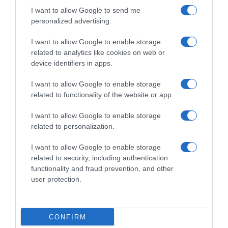
I want to allow Google to send me
personalized advertising.
I want to allow Google to enable storage
related to analytics like cookies on web or
device identifiers in apps.
I want to allow Google to enable storage
related to functionality of the website or app.
ΕΛΛΑΔΑ
I want to allow Google to enable storage
Χρήστος Μάστορας: Οι πρώτες δηλώσεις
related to personalization.
μετά την αναβολή της δίκης – «Είμαι εδώ για
I want to allow Google to enable storage
να αναλάβω τις ευθύνες μου»
related to security, including authentication
functionality and fraud prevention, and other
Ο τραγουδιστής κατηγορείται για επικίνδυνη οδήγηση
user protection.
υπό την επήρεια αλκοόλ
18.02.2026 - 15:57
CONFIRM