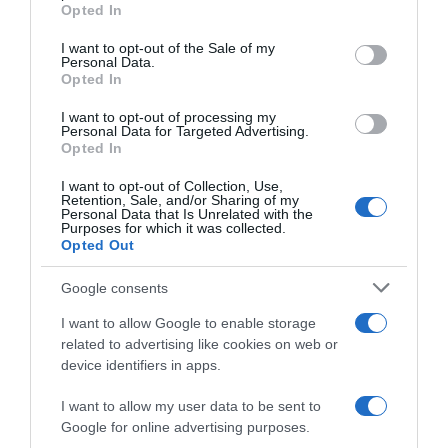
grant or deny consent to Google and its third-party tags to
Opted In
use your data for below specified purposes in below Google
consent section.
I want to opt-out of the Sale of my
Personal Data.
Opted In
I want to opt-out of processing my
Personal Data for Targeted Advertising.
Opted In
I want to opt-out of Collection, Use,
ΕΛΛΑΔΑ
Retention, Sale, and/or Sharing of my
Personal Data that Is Unrelated with the
Χρήστος Μαυρίκης: Αναβλήθηκε η δίκη του
Purposes for which it was collected.
Opted Out
για τις 23 Απριλίου
Οι κατηγορίες που αντιμετωπίζει
Google consents
I want to allow Google to enable storage
18.02.2026 - 18:03
related to advertising like cookies on web or
device identifiers in apps.
I want to allow my user data to be sent to
Google for online advertising purposes.