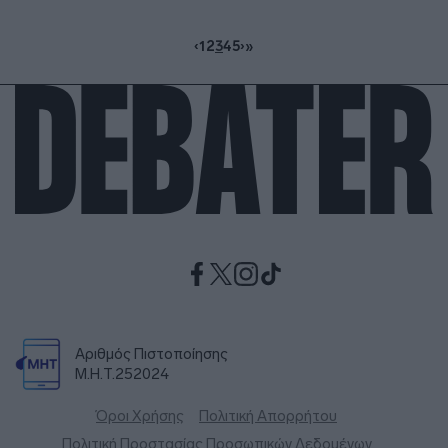
‹
1
2
3
4
5
›
»
Αριθμός Πιστοποίησης
Μ.Η.Τ.252024
Όροι Χρήσης
Πολιτική Απορρήτου
Πολιτική Προστασίας Προσωπικών Δεδομένων