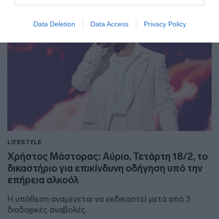
Data Deletion
Data Access
Privacy Policy
LIFESTYLE
Χρήστος Μάστορας: Αύριο, Τετάρτη 18/2, το
δικαστήριο για επικίνδυνη οδήγηση υπό την
επήρεια αλκοόλ
Η υπόθεση αναμένεται να εκδικαστεί μετά από 3
διαδοχικές αναβολές