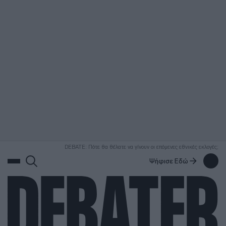
ΑΝΑΖΗΤΗΣΗ
DEBATE: Πότε θα θέλατε να γίνουν οι επόμενες εθνικές εκλογές;
Ψήφισε Εδώ