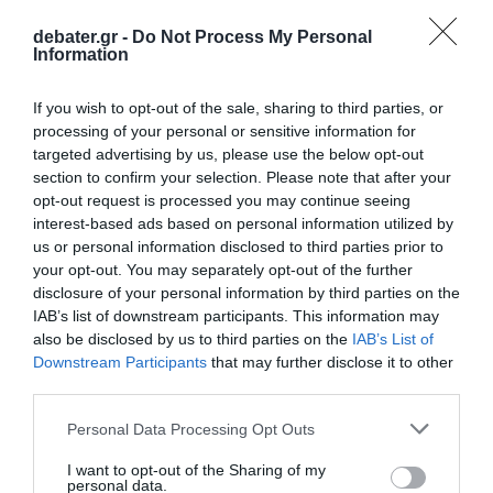
debater.gr -
Do Not Process My Personal
Information
If you wish to opt-out of the sale, sharing to third parties, or
processing of your personal or sensitive information for
ΕΛΛΑΔΑ
targeted advertising by us, please use the below opt-out
Τέμπη: «Ξεκίνησαν οι γνωστοί
section to confirm your selection. Please note that after your
σπεκουλαδόροι πολιτικοί να υπονομεύουν τη
opt-out request is processed you may continue seeing
δίκη» ανέφερε η Ένωση Δικαστών και
interest-based ads based on personal information utilized by
Εισαγγελέων
us or personal information disclosed to third parties prior to
your opt-out. You may separately opt-out of the further
Τι αναφέρει η ανακοίνωση
disclosure of your personal information by third parties on the
IAB’s list of downstream participants. This information may
18.02.2026 - 19:43
also be disclosed by us to third parties on the
IAB’s List of
Downstream Participants
that may further disclose it to other
third parties.
Please note that this website/app uses one or more Google
Personal Data Processing Opt Outs
services and may gather and store information including but
not limited to your visit or usage behaviour. You may click to
I want to opt-out of the Sharing of my
personal data.