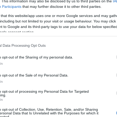
. This information may also be disclosed by us to third parties on the
IA
ΙΑΦΗΜΙΣΗ
Participants
that may further disclose it to other third parties.
 that this website/app uses one or more Google services and may gath
including but not limited to your visit or usage behaviour. You may click 
 to Google and its third-party tags to use your data for below specifi
ogle consent section.
l Data Processing Opt Outs
o opt-out of the Sharing of my personal data.
In
o opt-out of the Sale of my Personal Data.
ένα παιδί κάτω των 13 ετών κατά τη
In
, δεν υπόκειται σε στέρηση της
to opt-out of processing my Personal Data for Targeted
υτές τις πράξεις, αλλά μπορεί να του
ing.
μως, ο κατηγορούμενος αντιμετωπίζει
In
ου διέπραξε μετά την ηλικία των 13 ετών.
o opt-out of Collection, Use, Retention, Sale, and/or Sharing
ersonal Data that Is Unrelated with the Purposes for which it
lected.