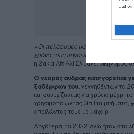
authenti
«Οι πελάτισσες μας ανησυχούν, είν
χρόνο τους πηγαινοερχόμενες σε ψ
η Ζάκια Αίτ Αλί Σλιμανέ, δικηγόρος 
Ο νεαρός άνδρας κατηγορείται γι
ξαδέρφων του
, γεννηθέντων το 20
και συνεχίζοντας για χρόνια μέχρι τ
χρησιμοποιώντας βία (τσιμπήματα, χα
απειλώντας τους με μαχαίρι.
Αργότερα, το 2022, ενώ ήταν στο λ