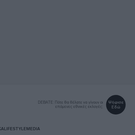
Ψήφισε
DEBATE: Πότε θα θέλατε να γίνουν οι
επόμενες εθνικές εκλογές;
Εδώ
ΚΑ
LIFESTYLE
MEDIA