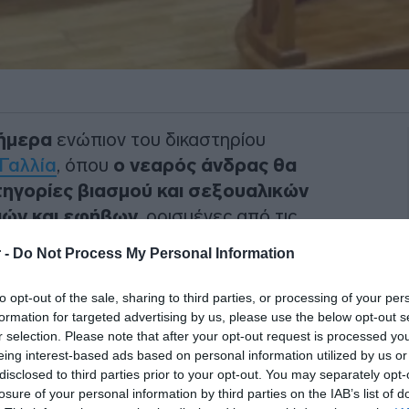
σήμερα
ενώπιον του δικαστηρίου
Γαλλία
, όπου
ο νεαρός άνδρας θα
τηγορίες βιασμού και σεξουαλικών
ιών και εφήβων,
ορισμένες από τις
 το πρώτο από αυτά τα φερόμενα
 -
Do Not Process My Personal Information
λις έξι ετών.
to opt-out of the sale, sharing to third parties, or processing of your per
07,
ήταν ακόμα ανήλικος κατά τη
formation for targeted advertising by us, please use the below opt-out s
έγιναν σε διάφορες τοποθεσίες στη
r selection. Please note that after your opt-out request is processed y
eing interest-based ads based on personal information utilized by us or
αξύ Ιανουαρίου 2013 και Οκτωβρίου
disclosed to third parties prior to your opt-out. You may separately opt-
losure of your personal information by third parties on the IAB’s list of