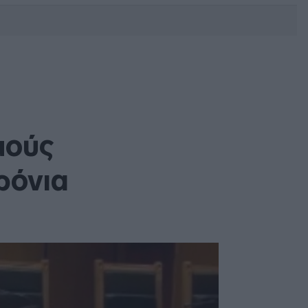
DEBATE: Πότε θα θέλατε να
γίνουν οι επόμενες εθνικές
εκλογές;
μούς
ρόνια