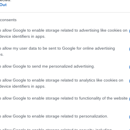
ς θέσεις της πολιτικής αγωγής
,
Out
πό την έναρξη της δίκης, η οποία θα
έχρι την ετυμηγορία που θα εκδοθεί την
consents
o allow Google to enable storage related to advertising like cookies on
evice identifiers in apps.
ντήσεις, αναγνώριση τους ως θύματα και
o allow my user data to be sent to Google for online advertising
νο»,
δήλωσε η Σαρλό Κορντεμπάρ, η
s.
τηγορουμένου, η μία εκ των οποίων
ριο του 2022 κατά τη διάρκεια
to allow Google to send me personalized advertising.
ή έπειτα από απόπειρα αυτοκτονίας που
o allow Google to enable storage related to analytics like cookies on
evice identifiers in apps.
o allow Google to enable storage related to functionality of the website
o allow Google to enable storage related to personalization.
o allow Google to enable storage related to security, including