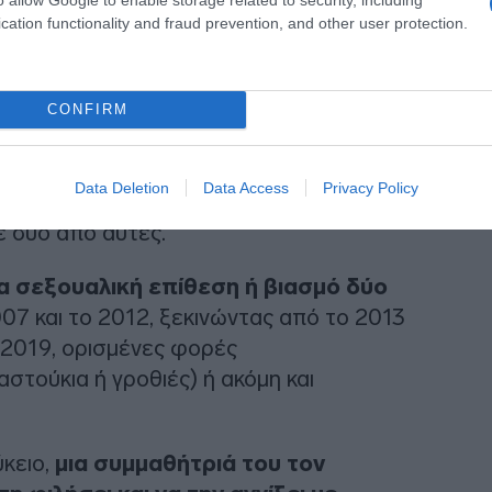
cation functionality and fraud prevention, and other user protection.
CONFIRM
αι αγχωμένες, ευάλωτες…. Περνούν τον
Data Deletion
Data Access
Privacy Policy
υχιάτρους»
, είπε στο Γαλλικό Πρακτορείο
σε δύο από αυτές.
α σεξουαλική επίθεση ή βιασμό δύο
07 και το 2012, ξεκινώντας από το 2013
ο 2019, ορισμένες φορές
στούκια ή γροθιές) ή ακόμη και
ύκειο,
μια συμμαθήτριά του τον