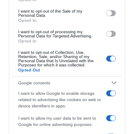
use your data for below specified purposes in below Google
consent section.
I want to opt-out of the Sale of my
Personal Data.
Opted In
ΕΛΛΑΔΑ
I want to opt-out of processing my
Personal Data for Targeted Advertising.
«Ουδέποτε αποδέχτηκε τις πράξεις του,
Opted In
ούτε εξέφρασε μεταμέλεια» – Τι αναφέρει το
σκεπτικό του Αρείου Πάγου για τον
I want to opt-out of Collection, Use,
Retention, Sale, and/or Sharing of my
Γιωτόπουλο
Personal Data that Is Unrelated with the
Purposes for which it was collected.
Opted Out
«Δεν διέλαβε την απαιτούμενη ειδική και
εμπεριστατωμένη αιτιολογία»
Google consents
16.06.2026 - 19:11
I want to allow Google to enable storage
related to advertising like cookies on web or
device identifiers in apps.
I want to allow my user data to be sent to
Google for online advertising purposes.