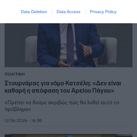
Data Deletion
Data Access
Privacy Policy
ΠΟΛΙΤΙΚΗ
Στουρνάρας για νόμο Κατσέλη: «Δεν είναι
καθαρή η απόφαση του Αρείου Πάγου»
«Πρέπει να δούμε ακριβώς πώς θα λυθεί αυτό το
πρόβλημα»
12.06.2026 - 16:38