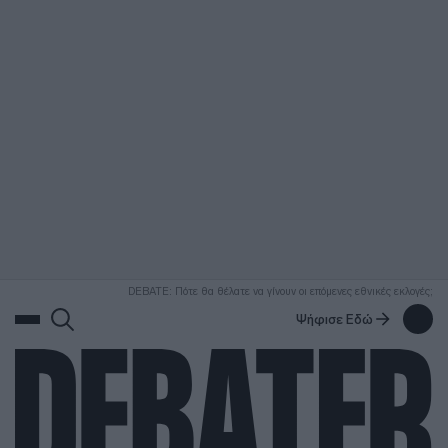
ΑΝΑΖΗΤΗΣΗ
DEBATE: Πότε θα θέλατε να γίνουν οι επόμενες εθνικές εκλογές;
Ψήφισε Εδώ