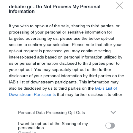
debater.gr -
Do Not Process My Personal
Information
ΠΟΛΙΤΙΚΗ
If you wish to opt-out of the sale, sharing to third parties, or
«Δεν του καίγεται καρφί» – Το μήνυμα
processing of your personal or sensitive information for
Φλωρίδη για τον Γιωτόπουλο
targeted advertising by us, please use the below opt-out
section to confirm your selection. Please note that after your
Τι ανέφερε ο υπουργός Δικαιοσύνης
opt-out request is processed you may continue seeing
interest-based ads based on personal information utilized by
16.06.2026 - 23:00
us or personal information disclosed to third parties prior to
your opt-out. You may separately opt-out of the further
disclosure of your personal information by third parties on the
IAB’s list of downstream participants. This information may
also be disclosed by us to third parties on the
IAB’s List of
Downstream Participants
that may further disclose it to other
third parties.
Please note that this website/app uses one or more Google
Personal Data Processing Opt Outs
services and may gather and store information including but
not limited to your visit or usage behaviour. You may click to
I want to opt-out of the Sharing of my
personal data.
grant or deny consent to Google and its third-party tags to
Opted In