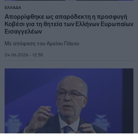
ΕΛΛΑΔΑ
Απορρίφθηκε ως απαράδεκτη η προσφυγή
Κοβέσι για τη θητεία των Ελλήνων Ευρωπαίων
Εισαγγελέων
Με απόφαση του Αρείου Πάγου
24.06.2026 - 12:38