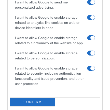
I want to allow Google to send me
personalized advertising.
I want to allow Google to enable storage
related to analytics like cookies on web or
device identifiers in apps.
I want to allow Google to enable storage
related to functionality of the website or app.
ΠΟΛΙΤΙΚΗ
I want to allow Google to enable storage
ΚΚΕ: Να εφαρμοστεί άμεσα η απόφαση του
related to personalization.
Αρείου Πάγου για τον υπολογισμό των τόκων
στις ρυθμίσεις του νόμου Κατσέλη
I want to allow Google to enable storage
related to security, including authentication
Τι ανέφερε η ανακοίνωση
functionality and fraud prevention, and other
user protection.
15.06.2026 - 15:50
CONFIRM