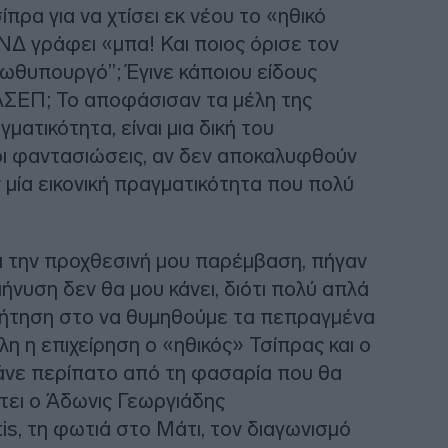
πρα για να χτίσει εκ νέου το «ηθικό
ΝΔ γράφει «μπα! Και ποιος όρισε τον
ρωθυπουργό”; Έγινε κάποιου είδους
ΣΕΠ; Το αποφάσισαν τα μέλη της
ατικότητα, είναι μια δική του
ι φαντασιώσεις, αν δεν αποκαλυφθούν
μία εικονική πραγματικότητα που πολύ
ά την προχθεσινή μου παρέμβαση, πήγαν
ήνυση δεν θα μου κάνει, διότι πολύ απλά
υζήτηση στο να θυμηθούμε τα πεπραγμένα
η η επιχείρηση ο «ηθικός» Τσίπρας και ο
νε περίπατο από τη φασαρία που θα
τει ο Άδωνις Γεωργιάδης
s, τη φωτιά στο Μάτι, τον διαγωνισμό