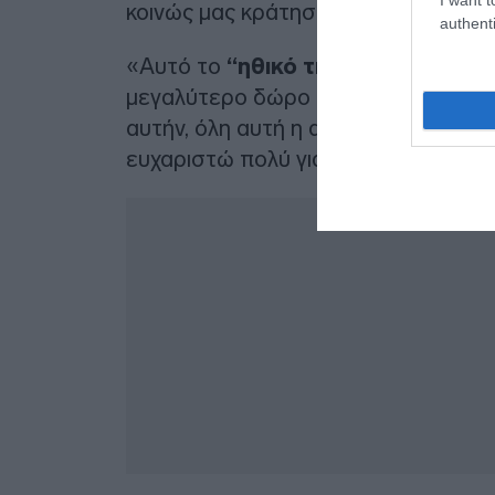
κοινώς μας κράτησαν πίσω».
authenti
«Αυτό το
“ηθικό της πλεονέκτημα
μεγαλύτερο δώρο της πενταετίας Τσ
αυτήν, όλη αυτή η αξιωματική παραδ
ευχαριστώ πολύ για αυτό» συνεχίζει 