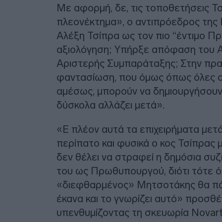
Με αφορμή, δε, τις τοποθετήσεις Τσί
πλεονέκτημα», ο αντιπρόεδρος της 
Αλέξη Τσίπρα ως τον πιο “έντιμο Π
αξιολόγηση; Υπήρξε απόφαση του Α
Αριστερής Συμπαράταξης; Στην πραγμ
φαντασίωση, που όμως όπως όλες ο
αμέσως, μπορούν να δημιουργήσουν 
δύσκολα αλλάζει μετά».
«Ε πλέον αυτά τα επιχειρήματα μετ
περίπατο και φυσικά ο κος Τσίπρας μ
δεν θέλει να στραφεί η δημόσια σ
του ως Πρωθυπουργού, διότι τότε όλ
«διεφθαρμένος» Μητσοτάκης θα πά
έκανα και το γνωρίζει αυτό» προσθέ
υπενθυμίζοντας τη σκευωρία Novarti