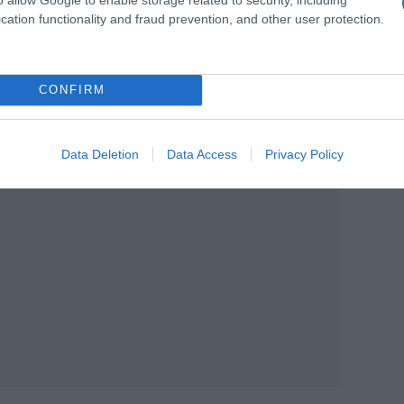
cation functionality and fraud prevention, and other user protection.
” χάθηκε επί Αλέξη Τσίπρα
. Το
ίπρα στην Ελλάδα είναι ότι μετά από
CONFIRM
οχή για τους Αριστερούς χάθηκε και τον
ο κ. Γεωργιάδης.
Data Deletion
Data Access
Privacy Policy