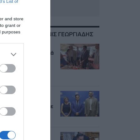
B’s List of
er and store
to grant or
ed purposes
ΣΧΕΤΙΚΑ ΜΕ:ΑΔΩΝΙΣ ΓΕΩΡΓΙΑΔΗΣ
Πολίτες στη Λήμνο
επιτέθηκαν φραστικά
στον Άδωνι
Γεωργιάδη: “Δεν
θέλουμε παράσιτα,
δρόμο” (βίντεο)
Δωρεάν διαμονή για
γιατρούς και
νοσηλευτές σε πέντε
νησιά μέσω
Airbnb.org
Επίθεση Γεωργιάδη