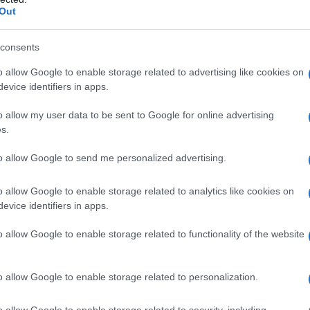
ή, αντάλλαγμα – οκ, εγώ ως αντάλλαγμα
Out
ας το πω απλά, ο κος Κοντονής είπε ότι
consents
 και ο κος Τσίπρας ποτέ δεν είπε για όλα
o allow Google to enable storage related to advertising like cookies on
evice identifiers in apps.
 πολιτικοί αντίπαλοι της ΝΔ για τα
o allow my user data to be sent to Google for online advertising
σοτάκη όσο και κατά των βουλευτών του
s.
η Αριστερά, από τον Εμφύλιο και μετά,
to allow Google to send me personalized advertising.
ίσει το λεγόμενο “ηθικό της
ς ήταν εξ ορισμού ο “καλός”, ο
o allow Google to enable storage related to analytics like cookies on
ιποι έπρεπε να αποδείξουν αν είχαν ή όχι
evice identifiers in apps.
ης αυτό πλεονέκτημα, το οποίο φυσικά
o allow Google to enable storage related to functionality of the website
τα, αλλά ήταν μία κατασκευή,
ς στην περίοδο της ιδεολογικής
ψε σοβαρά την Ελλάδα και αποτέλεσε
o allow Google to enable storage related to personalization.
ς και της Πολιτισμικής της υστέρησης –
o allow Google to enable storage related to security, including