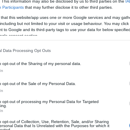
. This information may also be disclosed by us to third parties on the
IA
ΙΑΦΗΜΙΣΗ
Participants
that may further disclose it to other third parties.
 that this website/app uses one or more Google services and may gath
including but not limited to your visit or usage behaviour. You may click 
 to Google and its third-party tags to use your data for below specifi
ogle consent section.
l Data Processing Opt Outs
o opt-out of the Sharing of my personal data.
In
o opt-out of the Sale of my Personal Data.
άφει ότι «όλα αυτά τα αποκάλυψε από
In
ς του κος Σταύρος Κοντονής που
to opt-out of processing my Personal Data for Targeted
ν απόφαση να ψηφιστούν οι Κώδικες
ing.
ρα τον τρόπο με τον οποίο
In
 Ποινικός Κώδικας ως “
ακραίο σημείο
o opt-out of Collection, Use, Retention, Sale, and/or Sharing
ersonal Data that Is Unrelated with the Purposes for which it
 κος Κοντονής, ναι, αλλά όταν λες
lected.