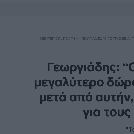
DEBATER.GR
/
ΠΟΛΙΤΙΚΗ
/
ΓΕΩΡΓΙΆΔΗΣ: “Ο ΤΣΊΠΡΑΣ ΕΊΝΑΙ
Γεωργιάδης: “Ο
μεγαλύτερο δώρο 
μετά από αυτήν,
για τους
"Τ