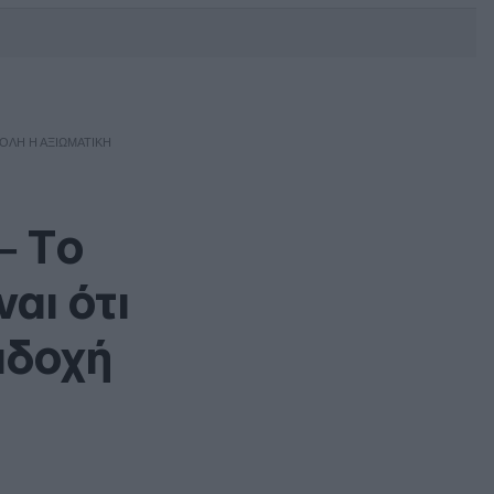
DEBATE: Πότε θα θέλατε να
γίνουν οι επόμενες εθνικές
εκλογές;
 ΌΛΗ Η ΑΞΙΩΜΑΤΙΚΉ
– Tο
αι ότι
αδοχή