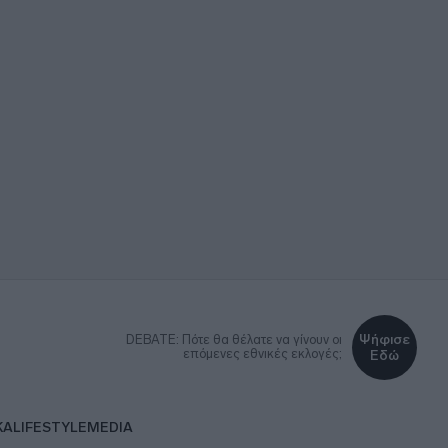
Ψήφισε
DEBATE: Πότε θα θέλατε να γίνουν οι
επόμενες εθνικές εκλογές;
Εδώ
ΚΑ
LIFESTYLE
MEDIA