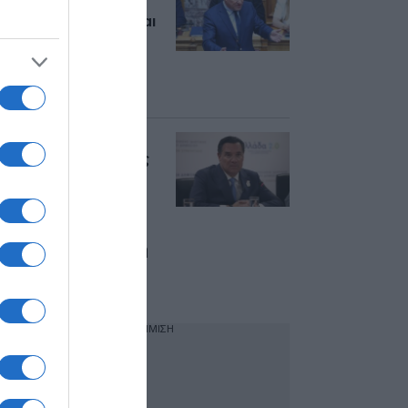
κατά Ανδρουλάκη:
“Αυτό που κάνει είναι
κατάντια, θέλει να
πάει το ΠΑΣΟΚ στο
3% για να είναι
ευχαριστημένος;”
Γεωργιάδης για
Novartis: “Ο Σαλμάς
δεν είπε κάτι
καινούργιο, άθλιοι
άνθρωποι στον
ΣΥΡΙΖΑ αντί να μου
ζητήσουν συγγνώμη
κάνουν ξανά
επίθεση”
ΔΙΑΦΗΜΙΣΗ