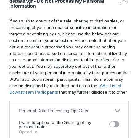
debater.gr -
Do Not Process My Personal
Information
If you wish to opt-out of the sale, sharing to third parties, or
processing of your personal or sensitive information for
targeted advertising by us, please use the below opt-out
section to confirm your selection. Please note that after your
opt-out request is processed you may continue seeing
interest-based ads based on personal information utilized by
us or personal information disclosed to third parties prior to
your opt-out. You may separately opt-out of the further
disclosure of your personal information by third parties on the
IAB’s list of downstream participants. This information may
also be disclosed by us to third parties on the
IAB’s List of
ΠΑΡΑΠΟΛΙΤΙΚΑ
Downstream Participants
that may further disclose it to other
third parties.
Please note that this website/app uses one or more Google
Personal Data Processing Opt Outs
services and may gather and store information including but
not limited to your visit or usage behaviour. You may click to
I want to opt-out of the Sharing of my
personal data.
grant or deny consent to Google and its third-party tags to
Opted In
use your data for below specified purposes in below Google