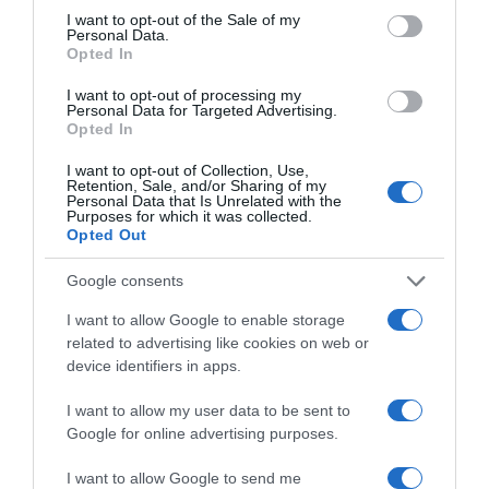
consent section.
I want to opt-out of the Sale of my
Personal Data.
Opted In
I want to opt-out of processing my
Personal Data for Targeted Advertising.
Opted In
I want to opt-out of Collection, Use,
Retention, Sale, and/or Sharing of my
Personal Data that Is Unrelated with the
Purposes for which it was collected.
Opted Out
ΠΑΡΑΠΟΛΙΤΙΚΑ
Νέο επεισόδιο Κωνσταντοπούλου –
Google consents
Πολύζου: Η πρόεδρος της Πλεύσης
I want to allow Google to enable storage
Ελευθερίας κάλεσε το “100” και πήγε
related to advertising like cookies on web or
την πρώην συνεργάτρια της στο
device identifiers in apps.
τμήμα
I want to allow my user data to be sent to
Google for online advertising purposes.
Η Βασιλική Πολύζου υποστηρίζει από την πλευρά της ότι η
Κωνσταντοπούλου την κατηγορούσε ότι είναι μέλος
I want to allow Google to send me
εγκληματικής οργάνωσης