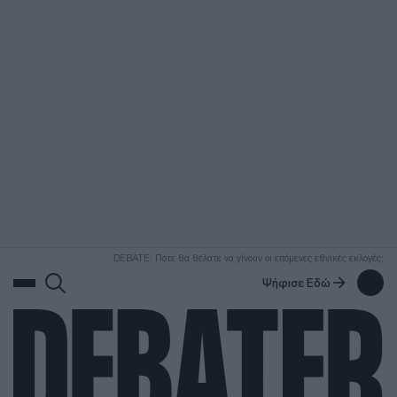
ΑΝΑΖΗΤΗΣΗ
DEBATE: Πότε θα θέλατε να γίνουν οι επόμενες εθνικές εκλογές;
Ψήφισε Εδώ