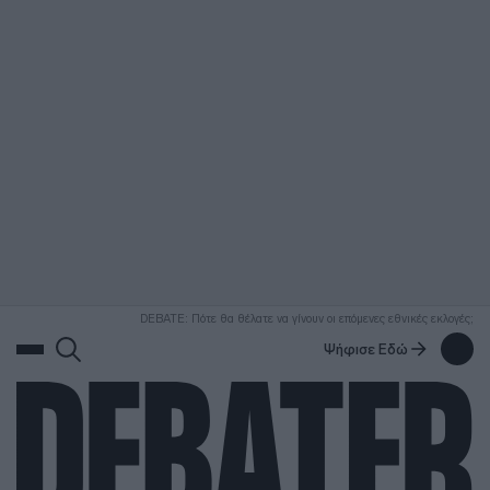
ΑΝΑΖΗΤΗΣΗ
DEBATE: Πότε θα θέλατε να γίνουν οι επόμενες εθνικές εκλογές;
Ψήφισε Εδώ