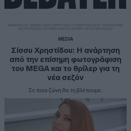
DEBATER.GR
/
MEDIA
/
ΣΊΣΣΥ ΧΡΗΣΤΊΔΟΥ: Η ΑΝΆΡΤΗΣΗ ΑΠΌ ΤΗΝ ΕΠΊΣΗΜΗ
ΦΩΤΟΓΡΆΦΙΣΗ ΤΟΥ MEGA ΚΑΙ ΤΟ ΘΡΊΛΕΡ ΓΙΑ ΤΗ ΝΈΑ ΣΕΖΌΝ
MEDIA
Σίσσυ Χρηστίδου: Η ανάρτηση
από την επίσημη φωτογράφιση
του MEGA και το θρίλερ για τη
νέα σεζόν
Σε ποια ζώνη θα τη βλέπουμε;