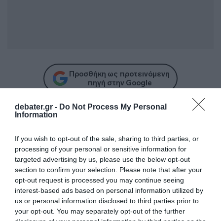
Προσθήκη ως προτεινόμενη
πηγή στην Google
debater.gr -
Do Not Process My Personal
Information
Ειδήσεις σήμερα
If you wish to opt-out of the sale, sharing to third parties, or
Δείτε τις προσπάθειες χελώνας να
processing of your personal or sensitive information for
γεννήσει σε παραλία της Ρόδου – Η
targeted advertising by us, please use the below opt-out
προειδοποίηση των κατοίκων (βίντεο)
section to confirm your selection. Please note that after your
opt-out request is processed you may continue seeing
Τροχαίο στον Κηφισό – Καθυστερήσεις
interest-based ads based on personal information utilized by
στο ρεύμα προς Πειραιά
us or personal information disclosed to third parties prior to
your opt-out. You may separately opt-out of the further