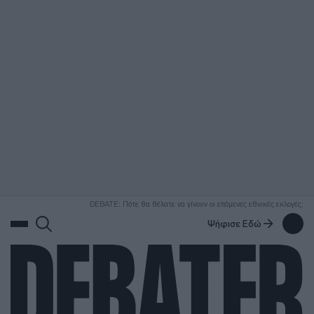
ΑΝΑΖΗΤΗΣΗ
DEBATE: Πότε θα θέλατε να γίνουν οι επόμενες εθνικές εκλογές;
Ψήφισε Εδώ