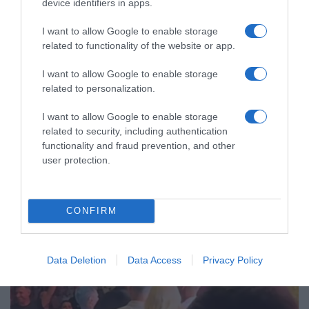
device identifiers in apps.
LIFESTYLE
Χρίστος Κούγιας: Ενοχλημένος από
I want to allow Google to enable storage
related to functionality of the website or app.
δημοσιεύματα για την προσωπική του
ζωή – Η προειδοποίηση προς τα ΜΜΕ
I want to allow Google to enable storage
related to personalization.
Ο γιος του Αλέξη Κούγια αποφάσισε να πάρει τη νομική
οδό
I want to allow Google to enable storage
related to security, including authentication
functionality and fraud prevention, and other
user protection.
CONFIRM
Data Deletion
Data Access
Privacy Policy