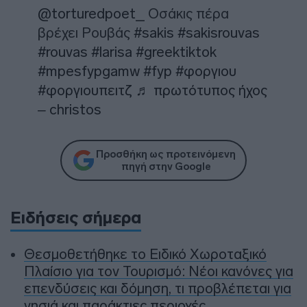
@torturedpoet_
Οσάκις πέρα
βρέχει Ρουβάς
#sakis
#sakisrouvas
#rouvas
#larisa
#greektiktok
#mpesfypgamw
#fyp
#φοργιου
#φοργιουπειτζ
♬ πρωτότυπος ήχος
– christos
Προσθήκη ως προτεινόμενη
πηγή στην Google
Ειδήσεις σήμερα
Θεσμοθετήθηκε το Ειδικό Χωροταξικό
Πλαίσιο για τον Τουρισμό: Νέοι κανόνες για
επενδύσεις και δόμηση, τι προβλέπεται για
νησιά και παράκτιες περιοχές