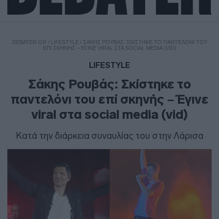
DEBATER.GR
/
LIFESTYLE
/
ΣΆΚΗΣ ΡΟΥΒΆΣ: ΣΚΊΣΤΗΚΕ ΤΟ ΠΑΝΤΕΛΌΝΙ ΤΟΥ
ΕΠΊ ΣΚΗΝΉΣ – ΈΓΙΝΕ VIRAL ΣΤΑ SOCIAL MEDIA (VID)
LIFESTYLE
Σάκης Ρουβάς: Σκίστηκε το
παντελόνι του επί σκηνής – Έγινε
viral στα social media (vid)
Κατά την διάρκεια συναυλίας του στην Λάρισα